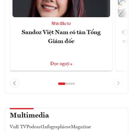
Nhà đầu tư
Sandoz Việt Nam có tân Tổng
Chủ
Giám đốc
vệ 
Đọc ngay
Multimedia
VnE TV
Podcast
Infographics
eMagazine