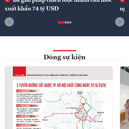
Ba giải pháp chiến lược nhằm cán mốc
xuất khẩu 74 tỷ USD
ngu
Dòng sự kiện