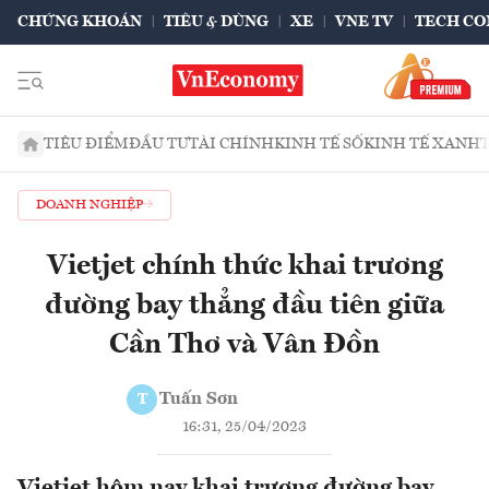
CHỨNG KHOÁN
TIÊU & DÙNG
XE
VNE TV
TECH CO
TIÊU ĐIỂM
ĐẦU TƯ
TÀI CHÍNH
KINH TẾ SỐ
KINH TẾ XANH
DOANH NGHIỆP
Vietjet chính thức khai trương
đường bay thẳng đầu tiên giữa
Cần Thơ và Vân Đồn
Tuấn Sơn
T
16:31, 25/04/2023
Vietjet hôm nay khai trương đường bay