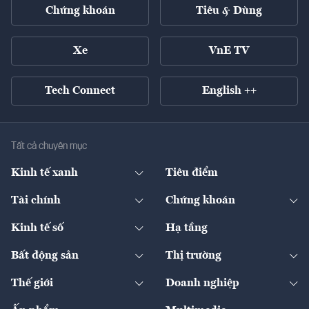
Chứng khoán
Tiêu & Dùng
Xe
VnE TV
Tech Connect
English ++
Tất cả chuyên mục
Kinh tế xanh
Tiêu điểm
Chuyển động xanh
Tài chính
Chứng khoán
Pháp lý
Ngân hàng
Doanh nghiệp niêm yết
Kinh tế số
Hạ tầng
Thương hiệu xanh
Thị trường vốn
Thị trường
Sản phẩm - Thị trường
Bất động sản
Thị trường
Diễn đàn
Thuế
Đầu tư
Tài sản số
Chính sách
Xuất nhập khẩu
Thế giới
Doanh nghiệp
Bảo hiểm
Quốc tế
Dịch vụ số
Thị trường
Khung pháp lý
Kinh tế
Chuyển động