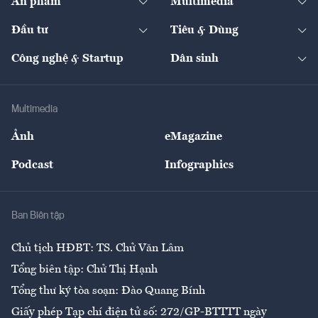
Ấn phẩm
Multimedia
Khung pháp lý
Start-up
Dự án
Công nghiệp
Chuyển động 24h
Đối thoại
The Guide
Video
Đầu tư
Tiêu & Dùng
Quản trị số
Cafe BĐS
Thị trường
Kinh doanh
Kết nối
Tạp chí kinh tế Việt Nam
eMagazine
Nhà đầu tư
Du lịch
Công nghệ & Startup
Dân sinh
Tư vấn
Nông sản
Doanh nhân
Tư vấn Tiêu & Dùng
Infographics
Hạ tầng
Sức khỏe
Khung pháp lý
Doanh nghiệp
Địa phương
Thị trường
Bảo hiểm
Multimedia
Sự kiện
Nhân lực
Ảnh
eMagazine
Đẹp +
An sinh
Podcast
Infographics
Giải trí
Y tế
Nhà
Ban Biên tập
Ẩm thực
Chủ tịch HĐBT: TS. Chử Văn Lâm
Tổng biên tập: Chử Thị Hạnh
Tổng thư ký tòa soạn: Đào Quang Bính
Giấy phép Tạp chí điện tử số: 272/GP-BTTTT ngày