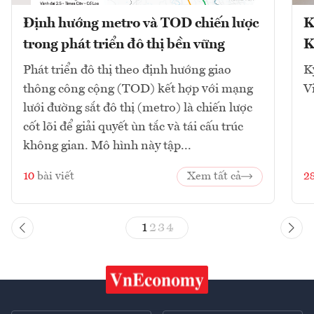
Định hướng metro và TOD chiến lược
K
trong phát triển đô thị bền vững
K
Phát triển đô thị theo định hướng giao
K
thông công cộng (TOD) kết hợp với mạng
V
lưới đường sắt đô thị (metro) là chiến lược
cốt lõi để giải quyết ùn tắc và tái cấu trúc
không gian. Mô hình này tập...
10
bài viết
Xem tất cả
2
1
2
3
4