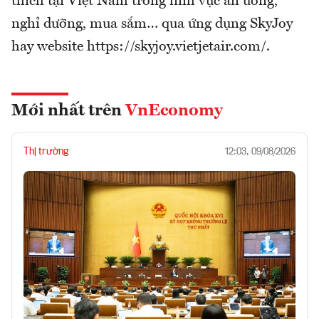
thích tại Việt Nam trong lĩnh vực ăn uống,
nghỉ dưỡng, mua sắm… qua ứng dụng SkyJoy
hay website https://skyjoy.vietjetair.com/.
Mới nhất trên
VnEconomy
Thị trường
12:03, 09/08/2026