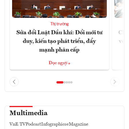
Thị trường
Sửa đổi Luật Dầu khí: Đổi mới tư
Chủ
duy, kiến tạo phát triển, đẩy
vệ 
mạnh phân cấp
Đọc ngay
Multimedia
VnE TV
Podcast
Infographics
eMagazine