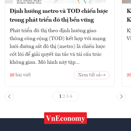
Định hướng metro và TOD chiến lược
K
trong phát triển đô thị bền vững
K
Phát triển đô thị theo định hướng giao
K
thông công cộng (TOD) kết hợp với mạng
V
lưới đường sắt đô thị (metro) là chiến lược
cốt lõi để giải quyết ùn tắc và tái cấu trúc
không gian. Mô hình này tập...
10
bài viết
Xem tất cả
2
1
2
3
4