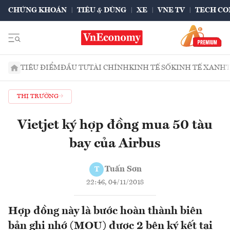
CHỨNG KHOÁN
TIÊU & DÙNG
XE
VNE TV
TECH CO
TIÊU ĐIỂM
ĐẦU TƯ
TÀI CHÍNH
KINH TẾ SỐ
KINH TẾ XANH
THỊ TRƯỜNG
Vietjet ký hợp đồng mua 50 tàu
bay của Airbus
Tuấn Sơn
T
22:46, 04/11/2018
Hợp đồng này là bước hoàn thành biên
bản ghi nhớ (MOU) được 2 bên ký kết tại