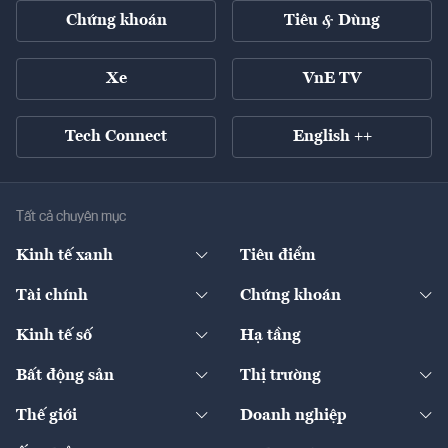
Chứng khoán
Tiêu & Dùng
Xe
VnE TV
Tech Connect
English ++
Tất cả chuyên mục
Kinh tế xanh
Tiêu điểm
Chuyển động xanh
Tài chính
Chứng khoán
Pháp lý
Ngân hàng
Doanh nghiệp niêm yết
Kinh tế số
Hạ tầng
Thương hiệu xanh
Thị trường vốn
Thị trường
Sản phẩm - Thị trường
Bất động sản
Thị trường
Diễn đàn
Thuế
Đầu tư
Tài sản số
Chính sách
Xuất nhập khẩu
Thế giới
Doanh nghiệp
Bảo hiểm
Quốc tế
Dịch vụ số
Thị trường
Khung pháp lý
Kinh tế
Chuyển động