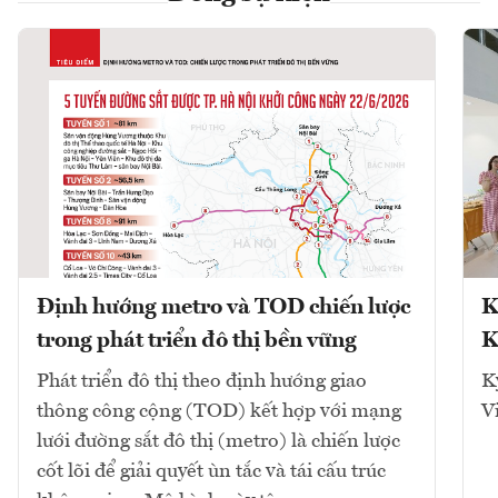
Định hướng metro và TOD chiến lược
K
trong phát triển đô thị bền vững
K
Phát triển đô thị theo định hướng giao
K
thông công cộng (TOD) kết hợp với mạng
V
lưới đường sắt đô thị (metro) là chiến lược
cốt lõi để giải quyết ùn tắc và tái cấu trúc