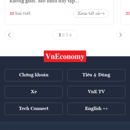
không gian. Mô hình này tập...
10
bài viết
Xem tất cả
2
1
2
3
4
Chứng khoán
Tiêu & Dùng
Xe
VnE TV
Tech Connect
English ++