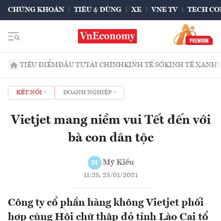
CHỨNG KHOÁN
TIÊU & DÙNG
XE
VNE TV
TECH CO
TIÊU ĐIỂM
ĐẦU TƯ
TÀI CHÍNH
KINH TẾ SỐ
KINH TẾ XANH
KẾT NỐI
DOANH NGHIỆP
Vietjet mang niềm vui Tết đến với
bà con dân tộc
Mỹ Kiều
M
11:28, 25/01/2021
Công ty cổ phần hàng không Vietjet phối
hợp cùng Hội chữ thập đỏ tỉnh Lào Cai tổ