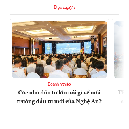
Đọc ngay
Doanh nghiệp
Các nhà đầu tư lớn nói gì về môi
TP.
trường đầu tư mới của Nghệ An?
soá