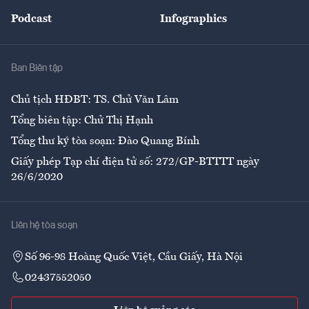
Đẹp +
An sinh
Podcast
Infographics
Giải trí
Y tế
Nhà
Ban Biên tập
Ẩm thực
Chủ tịch HĐBT: TS. Chử Văn Lâm
Tổng biên tập: Chử Thị Hạnh
Tổng thư ký tòa soạn: Đào Quang Bính
Giấy phép Tạp chí điện tử số: 272/GP-BTTTT ngày
26/6/2020
Liên hệ tòa soạn
Số 96-98 Hoàng Quốc Việt, Cầu Giấy, Hà Nội
02437552050