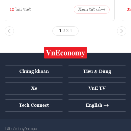
10
bài viết
Xem tất cả
2
1
2
3
4
Chứng khoán
Tiêu & Dùng
Xe
VnE TV
Tech Connect
English ++
Tất cả chuyên mục