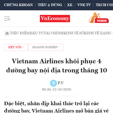
CHỨNG KHOÁN
TIÊU & DÙNG
XE
VNE TV
TECH CO
TIÊU ĐIỂM
ĐẦU TƯ
TÀI CHÍNH
KINH TẾ SỐ
KINH TẾ XANH
KẾT NỐI
DOANH NGHIỆP
Vietnam Airlines khôi phục 4
đường bay nội địa trong tháng 10
P.V
P
09:36, 22/10/2020
Đặc biệt, nhân dịp khai thác trở lại các
đường bay, Vietnam Airlines mở bán giá vé