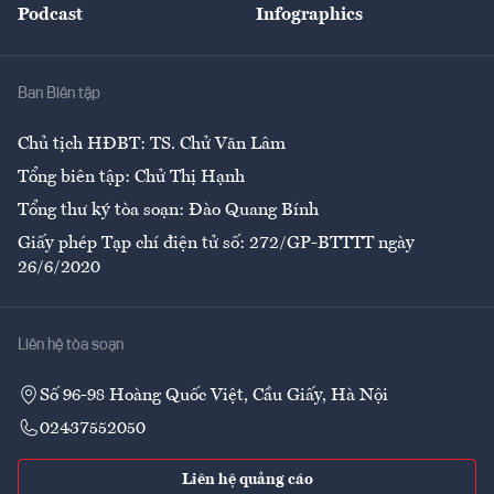
Podcast
Infographics
Giải trí
Y tế
Nhà
Ban Biên tập
Ẩm thực
Chủ tịch HĐBT: TS. Chử Văn Lâm
Tổng biên tập: Chử Thị Hạnh
Tổng thư ký tòa soạn: Đào Quang Bính
Giấy phép Tạp chí điện tử số: 272/GP-BTTTT ngày
26/6/2020
Liên hệ tòa soạn
Số 96-98 Hoàng Quốc Việt, Cầu Giấy, Hà Nội
02437552050
Liên hệ quảng cáo