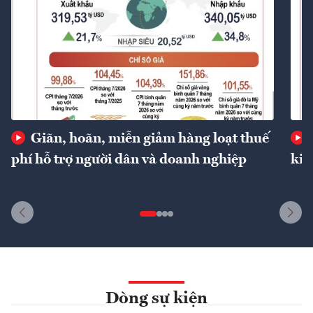
Giãn, hoãn, miễn giảm hàng loạt thuế
phí hỗ trợ người dân và doanh nghiệp
kin
Dòng sự kiện