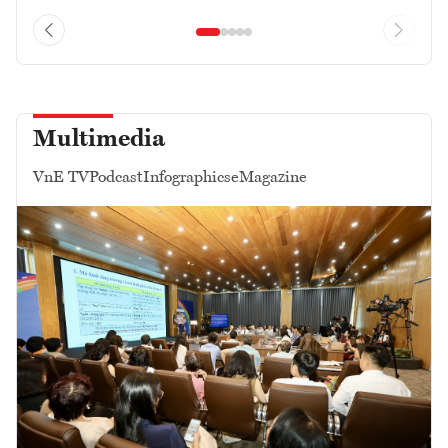
Multimedia
VnE TV
Podcast
Infographics
eMagazine