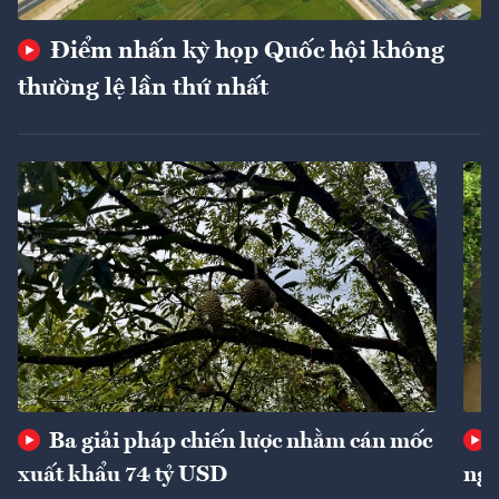
Điểm nhấn kỳ họp Quốc hội không
thường lệ lần thứ nhất
Ba giải pháp chiến lược nhằm cán mốc
xuất khẩu 74 tỷ USD
ngu