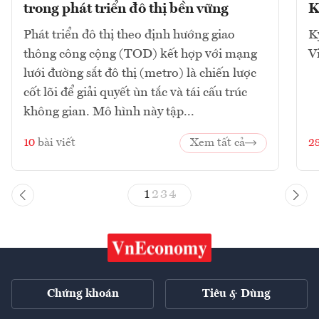
trong phát triển đô thị bền vững
K
Phát triển đô thị theo định hướng giao
K
thông công cộng (TOD) kết hợp với mạng
V
lưới đường sắt đô thị (metro) là chiến lược
cốt lõi để giải quyết ùn tắc và tái cấu trúc
không gian. Mô hình này tập...
10
bài viết
Xem tất cả
2
1
2
3
4
Chứng khoán
Tiêu & Dùng