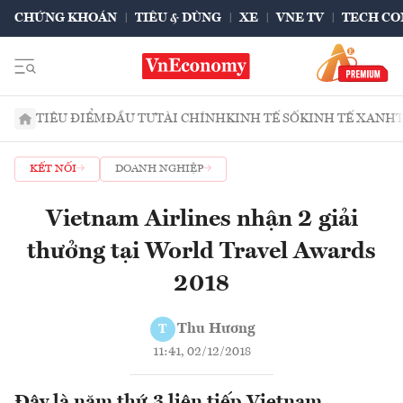
CHỨNG KHOÁN
TIÊU & DÙNG
XE
VNE TV
TECH CO
TIÊU ĐIỂM
ĐẦU TƯ
TÀI CHÍNH
KINH TẾ SỐ
KINH TẾ XANH
KẾT NỐI
DOANH NGHIỆP
Vietnam Airlines nhận 2 giải
thưởng tại World Travel Awards
2018
Thu Hương
T
11:41, 02/12/2018
Đây là năm thứ 3 liên tiếp Vietnam