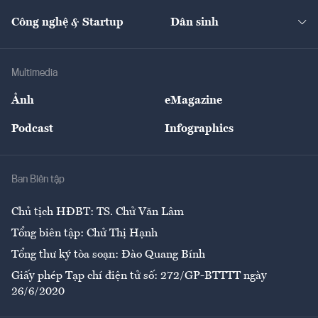
Cafe BĐS
Thị trường
Kinh doanh
Kết nối
Tạp chí kinh tế Việt Nam
eMagazine
Nhà đầu tư
Du lịch
Công nghệ & Startup
Dân sinh
Tư vấn
Nông sản
Doanh nhân
Tư vấn Tiêu & Dùng
Infographics
Hạ tầng
Sức khỏe
Khung pháp lý
Doanh nghiệp
Địa phương
Thị trường
Bảo hiểm
Multimedia
Sự kiện
Nhân lực
Ảnh
eMagazine
Đẹp +
An sinh
Podcast
Infographics
Giải trí
Y tế
Nhà
Ban Biên tập
Ẩm thực
Chủ tịch HĐBT: TS. Chử Văn Lâm
Tổng biên tập: Chử Thị Hạnh
Tổng thư ký tòa soạn: Đào Quang Bính
Giấy phép Tạp chí điện tử số: 272/GP-BTTTT ngày
26/6/2020