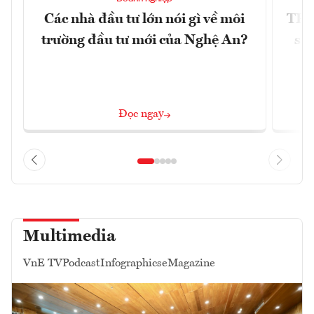
Các nhà đầu tư lớn nói gì về môi
TP.
trường đầu tư mới của Nghệ An?
soá
Đọc ngay
Multimedia
VnE TV
Podcast
Infographics
eMagazine