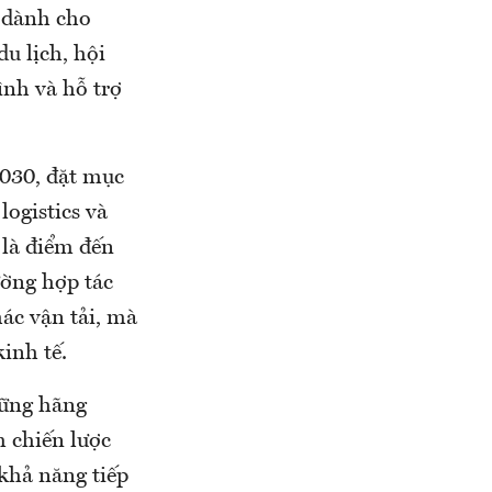
t dành cho
u lịch, hội
ình và hỗ trợ
2030, đặt mục
logistics và
 là điểm đến
ường hợp tác
ác vận tải, mà
kinh tế.
hững hãng
 chiến lược
khả năng tiếp