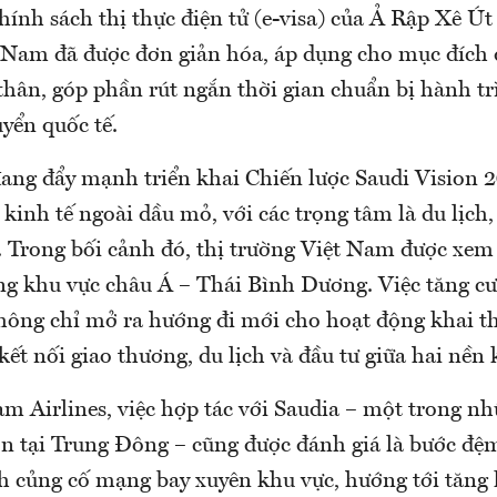
hính sách thị thực điện tử (e-visa) của Ả Rập Xê Ú
 Nam đã được đơn giản hóa, áp dụng cho mục đích d
thân, góp phần rút ngắn thời gian chuẩn bị hành tr
yển quốc tế.
ang đẩy mạnh triển khai Chiến lược Saudi Vision 
 kinh tế ngoài dầu mỏ, với các trọng tâm là du lịch, 
ế. Trong bối cảnh đó, thị trường Việt Nam được xem
ng khu vực châu Á – Thái Bình Dương. Việc tăng c
ông chỉ mở ra hướng đi mới cho hoạt động khai th
ết nối giao thương, du lịch và đầu tư giữa hai nền 
am Airlines, việc hợp tác với Saudia – một trong n
n tại Trung Đông – cũng được đánh giá là bước đệm
nh củng cố mạng bay xuyên khu vực, hướng tới tăng 