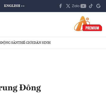
ENGLISH ++
 ĐỘNG SẢN
THẾ GIỚI
DÂN SINH
Trung Đông