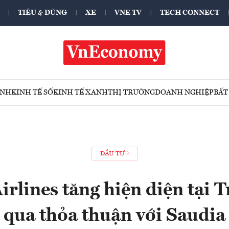
TIÊU & DÙNG
XE
VNE TV
TECH CONNECT
ÍNH
KINH TẾ SỐ
KINH TẾ XANH
THỊ TRƯỜNG
DOANH NGHIỆP
BẤT
ĐẦU TƯ
irlines tăng hiện diện tại 
qua thỏa thuận với Saudia