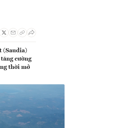
t (Saudia)
 tăng cường
ồng thời mở