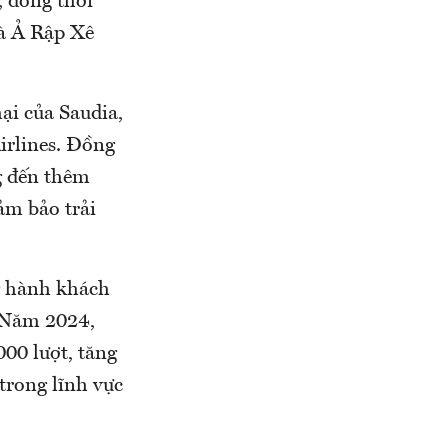
, đồng thời
và Ả Rập Xê
ại của Saudia,
irlines. Đồng
g đến thêm
ảm bảo trải
ng hành khách
 Năm 2024,
000 lượt, tăng
trong lĩnh vực