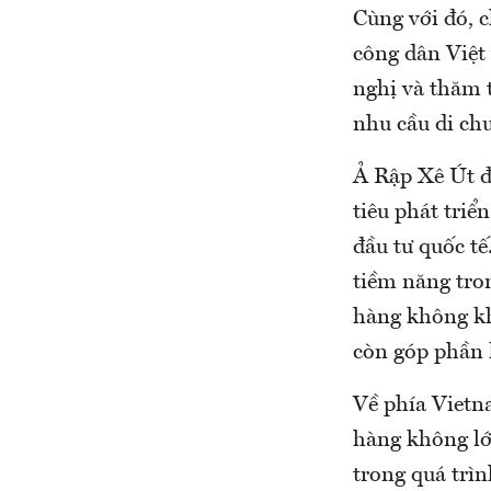
Cùng với đó, c
công dân Việt
nghị và thăm 
nhu cầu di chu
Ả Rập Xê Út đ
tiêu phát triển
đầu tư quốc t
tiềm năng tro
hàng không kh
còn góp phần k
Về phía Vietn
hàng không lớ
trong quá trì