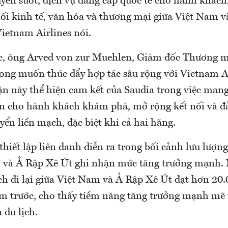
yên suốt, dịch vụ đẳng cấp quốc tế cho hành khách
ối kinh tế, văn hóa và thương mại giữa Việt Nam 
Vietnam Airlines nói.
ác, ông Arved von zur Muehlen, Giám đốc Thương m
ng muốn thúc đẩy hợp tác sâu rộng với Vietnam A
uận này thể hiện cam kết của Saudia trong việc man
n cho hành khách khám phá, mở rộng kết nối và đ
ển liền mạch, đặc biệt khi cả hai hãng.
thiết lập liên danh diễn ra trong bối cảnh lưu lượ
m và Ả Rập Xê Út ghi nhận mức tăng trưởng mạnh.
h đi lại giữa Việt Nam và Ả Rập Xê Út đạt hơn 20.
m trước, cho thấy tiềm năng tăng trưởng mạnh mẽ 
 du lịch.