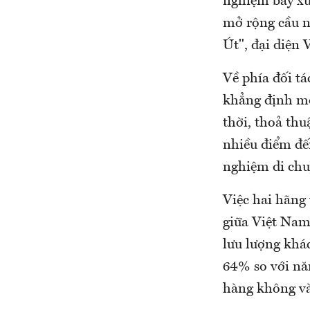
nghiệm bay xu
mở rộng cầu n
Út", đại diện 
Về phía đối t
khẳng định mo
thời, thoả th
nhiều điểm đế
nghiệm di chuy
Việc hai hãng 
giữa Việt Na
lưu lượng khác
64% so với nă
hàng không và