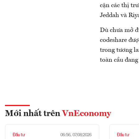
cận các thị t
Jeddah và Riy
Dù chưa mở đư
codeshare đượ
trong tương l
toàn cầu đang 
Mới nhất trên
VnEconomy
Đầu tư
Đầu tư
06:56, 07/08/2026