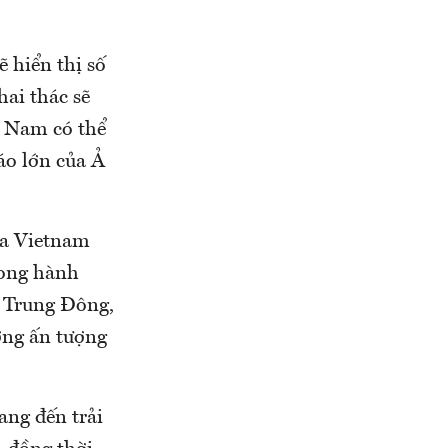
 hiển thị số
hai thác sẽ
t Nam có thể
áo lớn của Ả
ủa Vietnam
trong hành
c Trung Đông,
ởng ấn tượng
ang đến trải