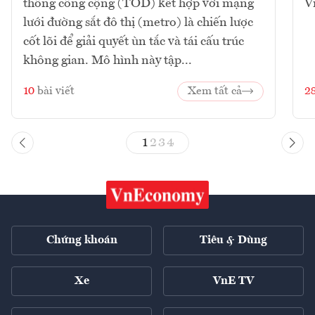
thông công cộng (TOD) kết hợp với mạng
V
lưới đường sắt đô thị (metro) là chiến lược
cốt lõi để giải quyết ùn tắc và tái cấu trúc
không gian. Mô hình này tập...
10
bài viết
Xem tất cả
2
1
2
3
4
Chứng khoán
Tiêu & Dùng
Xe
VnE TV