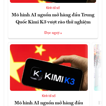
Kinh tế số
Mô hình AI nguồn mở hàng đầu Trung
Quốc Kimi K3 vượt rào thử nghiệm
Đọc ngay
Kinh tế số
Mô hình AI nguồn mở hàng đầu
Đề 