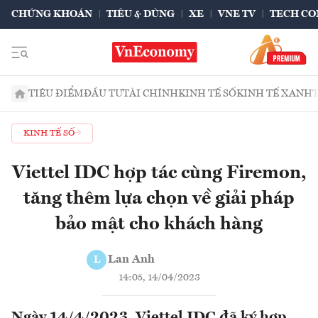
CHỨNG KHOÁN
TIÊU & DÙNG
XE
VNE TV
TECH CO
TIÊU ĐIỂM
ĐẦU TƯ
TÀI CHÍNH
KINH TẾ SỐ
KINH TẾ XANH
KINH TẾ SỐ
Viettel IDC hợp tác cùng Firemon,
tăng thêm lựa chọn về giải pháp
bảo mật cho khách hàng
Lan Anh
L
14:05, 14/04/2023
Ngày 14/4/2023, Viettel IDC đã ký hợp