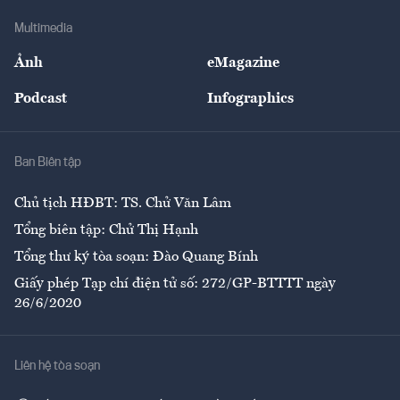
Doanh nghiệp
Địa phương
Thị trường
Bảo hiểm
Multimedia
Sự kiện
Nhân lực
Ảnh
eMagazine
Đẹp +
An sinh
Podcast
Infographics
Giải trí
Y tế
Nhà
Ban Biên tập
Ẩm thực
Chủ tịch HĐBT: TS. Chử Văn Lâm
Tổng biên tập: Chử Thị Hạnh
Tổng thư ký tòa soạn: Đào Quang Bính
Giấy phép Tạp chí điện tử số: 272/GP-BTTTT ngày
26/6/2020
Liên hệ tòa soạn