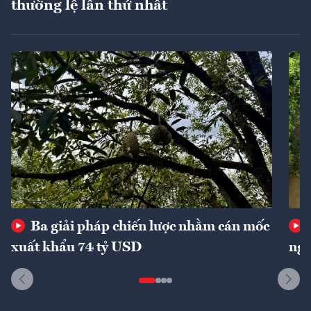
thường lệ lần thứ nhất
Ba giải pháp chiến lược nhằm cán mốc
xuất khẩu 74 tỷ USD
ngu