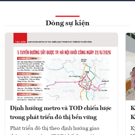
Dòng sự kiện
Định hướng metro và TOD chiến lược
K
trong phát triển đô thị bền vững
K
Phát triển đô thị theo định hướng giao
K