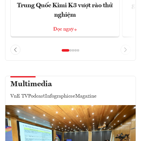
Trung Quốc Kimi K3 vượt rào thử
gia
nghiệm
Đọc ngay
Multimedia
VnE TV
Podcast
Infographics
eMagazine