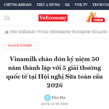
CHỨNG KHOÁN
TIÊU & DÙNG
XE
VNE TV
TECH CO
TIÊU ĐIỂM
ĐẦU TƯ
TÀI CHÍNH
KINH TẾ SỐ
KINH TẾ XANH
DOANH NGHIỆP
Vinamilk chào đón kỷ niệm 50
năm thành lập với 5 giải thường
quốc tế tại Hội nghị Sữa toàn cầu
2026
Thu Hà
T
16:04, 18/06/2026