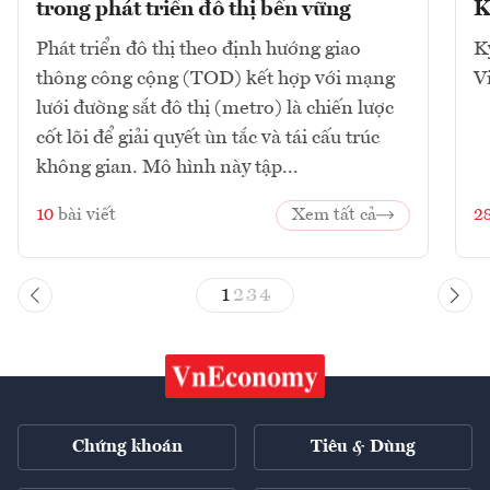
trong phát triển đô thị bền vững
K
Phát triển đô thị theo định hướng giao
K
thông công cộng (TOD) kết hợp với mạng
V
lưới đường sắt đô thị (metro) là chiến lược
cốt lõi để giải quyết ùn tắc và tái cấu trúc
không gian. Mô hình này tập...
10
bài viết
Xem tất cả
2
1
2
3
4
Chứng khoán
Tiêu & Dùng