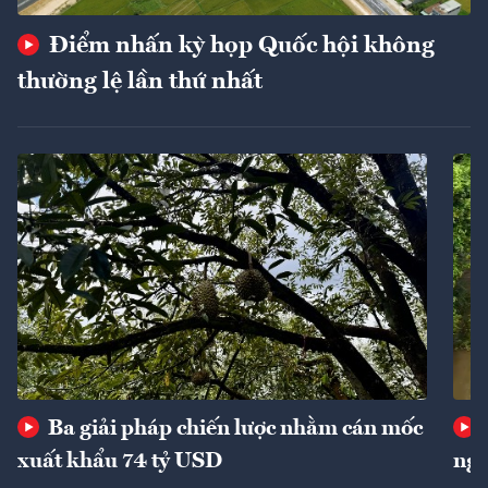
Điểm nhấn kỳ họp Quốc hội không
thường lệ lần thứ nhất
Ba giải pháp chiến lược nhằm cán mốc
xuất khẩu 74 tỷ USD
ngu