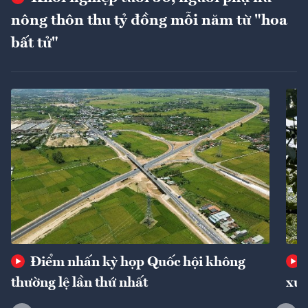
nông thôn thu tỷ đồng mỗi năm từ "hoa
bất tử"
Điểm nhấn kỳ họp Quốc hội không
thường lệ lần thứ nhất
xuấ