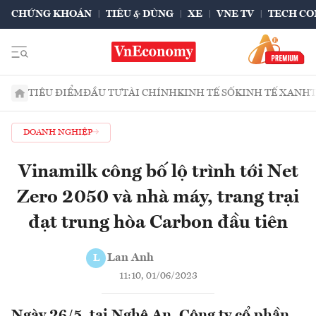
CHỨNG KHOÁN
TIÊU & DÙNG
XE
VNE TV
TECH CO
TIÊU ĐIỂM
ĐẦU TƯ
TÀI CHÍNH
KINH TẾ SỐ
KINH TẾ XANH
DOANH NGHIỆP
Vinamilk công bố lộ trình tới Net
Zero 2050 và nhà máy, trang trại
đạt trung hòa Carbon đầu tiên
Lan Anh
L
11:10, 01/06/2023
Ngày 26/5, tại Nghệ An, Công ty cổ phần