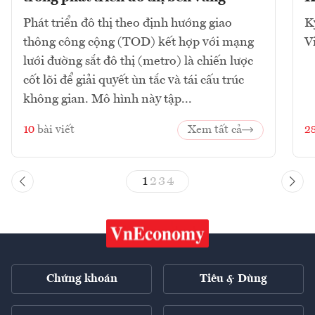
Phát triển đô thị theo định hướng giao
K
thông công cộng (TOD) kết hợp với mạng
V
lưới đường sắt đô thị (metro) là chiến lược
cốt lõi để giải quyết ùn tắc và tái cấu trúc
không gian. Mô hình này tập...
10
bài viết
Xem tất cả
2
1
2
3
4
Chứng khoán
Tiêu & Dùng