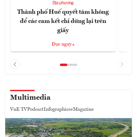
Địa phương
Thành phố Huế quyết tâm không
Sa
để các cam kết chỉ dừng lại trên
giấy
Đọc ngay
Multimedia
VnE TV
Podcast
Infographics
eMagazine