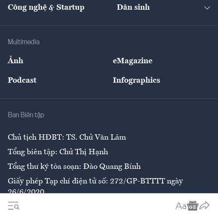
Nhà đầu tư
Du lịch
Công nghệ & Startup
Dân sinh
Tư vấn
Nông sản
Doanh nhân
Tư vấn Tiêu & Dùng
Infographics
Hạ tầng
Sức khỏe
Khung pháp lý
Doanh nghiệp
Địa phương
Thị trường
Bảo hiểm
Multimedia
Sự kiện
Nhân lực
Ảnh
eMagazine
Đẹp +
An sinh
Podcast
Infographics
Giải trí
Y tế
Nhà
Ban Biên tập
Ẩm thực
Chủ tịch HĐBT: TS. Chử Văn Lâm
Tổng biên tập: Chử Thị Hạnh
Tổng thư ký tòa soạn: Đào Quang Bính
Giấy phép Tạp chí điện tử số: 272/GP-BTTTT ngày
26/6/2020