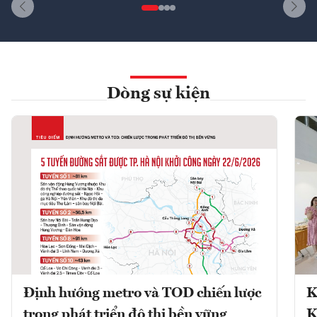
Dòng sự kiện
Định hướng metro và TOD chiến lược
K
trong phát triển đô thị bền vững
K