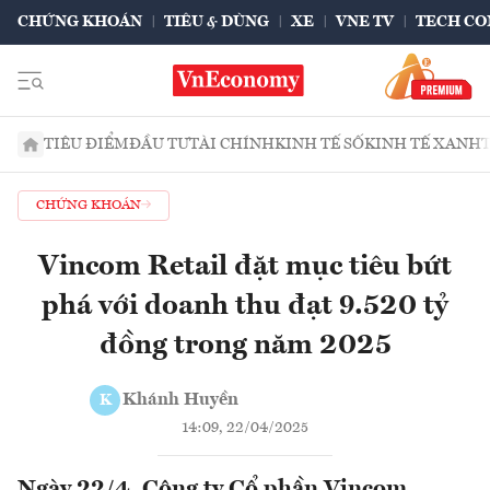
CHỨNG KHOÁN
TIÊU & DÙNG
XE
VNE TV
TECH CO
TIÊU ĐIỂM
ĐẦU TƯ
TÀI CHÍNH
KINH TẾ SỐ
KINH TẾ XANH
CHỨNG KHOÁN
Vincom Retail đặt mục tiêu bứt
phá với doanh thu đạt 9.520 tỷ
đồng trong năm 2025
Khánh Huyền
K
14:09, 22/04/2025
Ngày 22/4, Công ty Cổ phần Vincom