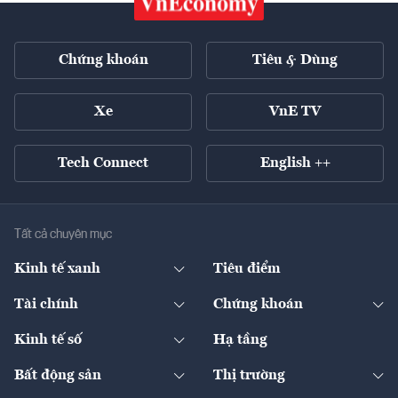
Chứng khoán
Tiêu & Dùng
Xe
VnE TV
Tech Connect
English ++
Tất cả chuyên mục
Kinh tế xanh
Tiêu điểm
Chuyển động xanh
Tài chính
Chứng khoán
Pháp lý
Ngân hàng
Doanh nghiệp niêm yết
Kinh tế số
Hạ tầng
Thương hiệu xanh
Thị trường vốn
Thị trường
Sản phẩm - Thị trường
Bất động sản
Thị trường
Diễn đàn
Thuế
Đầu tư
Tài sản số