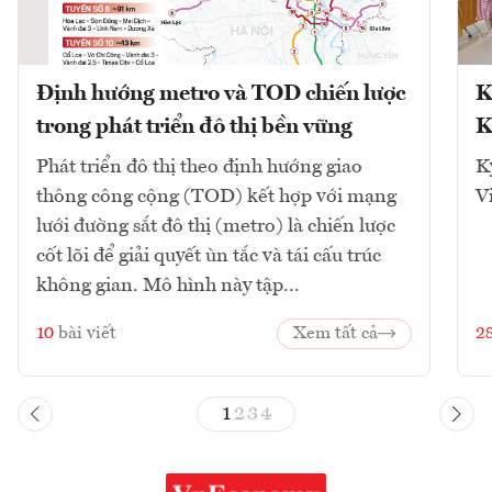
Định hướng metro và TOD chiến lược
K
trong phát triển đô thị bền vững
K
Phát triển đô thị theo định hướng giao
K
thông công cộng (TOD) kết hợp với mạng
V
lưới đường sắt đô thị (metro) là chiến lược
cốt lõi để giải quyết ùn tắc và tái cấu trúc
không gian. Mô hình này tập...
10
bài viết
Xem tất cả
2
1
2
3
4