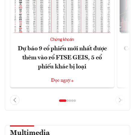
Chứng khoán
Dự báo 9 cổ phiếu mới nhất được
Có t
thêm vào rổ FTSE GEIS, 5 cổ
phiếu khác bị loại
Đọc ngay
Multimedia