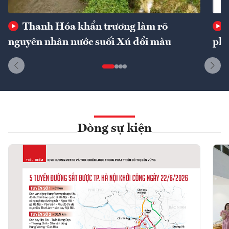
Thanh Hóa khẩn trương làm rõ
nguyên nhân nước suối Xú đổi màu
phí
Dòng sự kiện