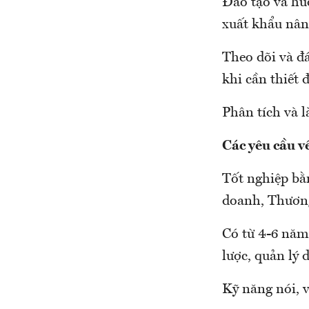
Đào tạo và hư
xuất khẩu nân
Theo dõi và đá
khi cần thiết 
Phân tích và l
Các yêu cầu v
Tốt nghiệp bằ
doanh, Thương
Có từ 4-6 năm
lược, quản lý 
Kỹ năng nói, v