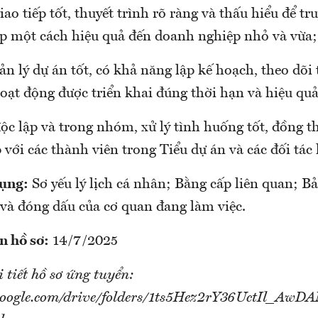
ao tiếp tốt, thuyết trình rõ ràng và thấu hiểu để tr
háp một cách hiệu quả đến doanh nghiệp nhỏ và vừa;
n lý dự án tốt, có khả năng lập kế hoạch, theo dõi 
oạt động được triển khai đúng thời hạn và hiệu quả
c lập và trong nhóm, xử lý tình huống tốt, đồng t
với các thành viên trong Tiểu dự án và các đối tác 
dụng:
Sơ yếu lý lịch cá nhân; Bằng cấp liên quan; 
 và đóng dấu của cơ quan đang làm việc.
n hồ sơ:
14/7/2025
i tiết hồ sơ ứng tuyển:
e.google.com/drive/folders/1ts5Hez2rY36UctIl_A