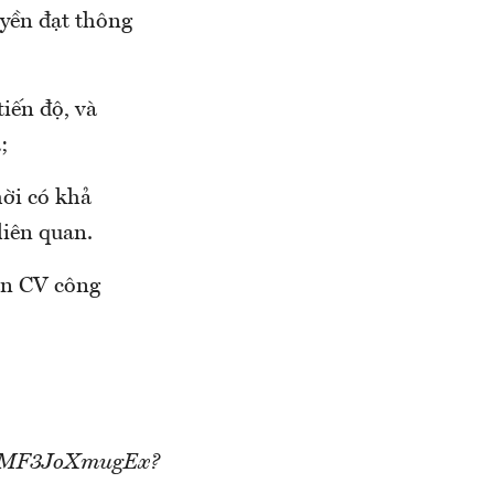
uyền đạt thông
tiến độ, và
;
hời có khả
liên quan.
Bản CV công
wDAMF3JoXmugEx?