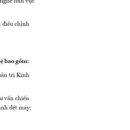
nghề lĩnh vực
t điều chỉnh
hệ bao gồm:
ản trị Kinh
ư vấn chiến
gành dệt may;