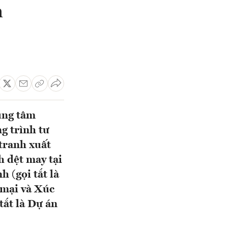
m
ung tâm
g trình tư
tranh xuất
h dệt may tại
 (gọi tắt là
 mại và Xúc
tắt là Dự án