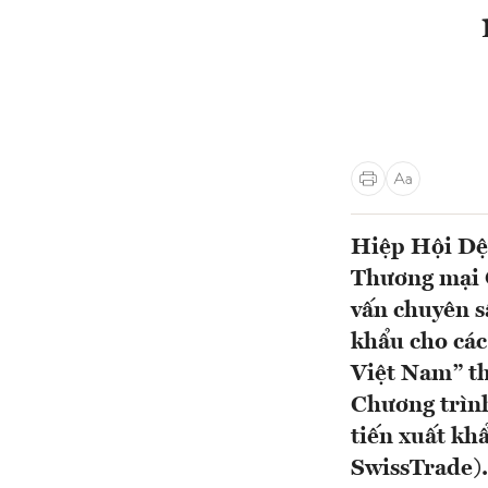
Hiệp Hội Dệt
Thương mại Q
vấn chuyên s
khẩu cho các
Việt Nam” th
Chương trìn
tiến xuất kh
SwissTrade).