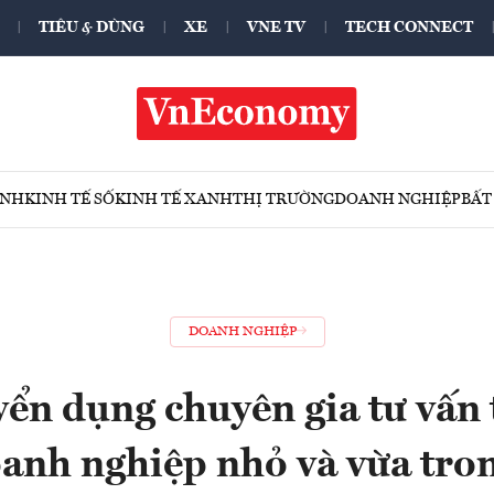
TIÊU & DÙNG
XE
VNE TV
TECH CONNECT
ÍNH
KINH TẾ SỐ
KINH TẾ XANH
THỊ TRƯỜNG
DOANH NGHIỆP
BẤT
DOANH NGHIỆP
ển dụng chuyên gia tư vấn 
oanh nghiệp nhỏ và vừa tron