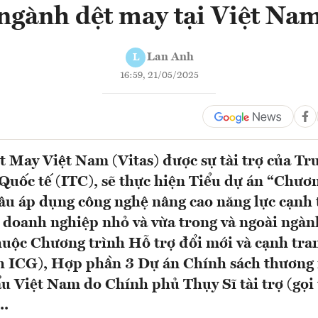
ngành dệt may tại Việt Na
Lan Anh
L
16:59, 21/05/2025
 May Việt Nam (Vitas) được sự tài trợ của Tr
uốc tế (ITC), sẽ thực hiện Tiểu dự án “Chươn
âu áp dụng công nghệ nâng cao năng lực cạnh 
 doanh nghiệp nhỏ và vừa trong và ngoài ngàn
uộc Chương trình Hỗ trợ đổi mới và cạnh tranh
h ICG), Hợp phần 3 Dự án Chính sách thương
ẩu Việt Nam do Chính phủ Thụy Sĩ tài trợ (gọi 
..