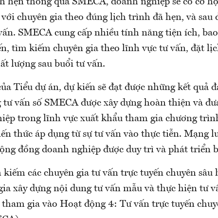
ịch hẹn thông qua SMECA, doanh nghiệp sẽ có cơ hộ
 với chuyên gia theo đúng lịch trình đã hẹn, và sau
 vấn. SMECA cung cấp nhiều tính năng tiện ích, ba
ến, tìm kiếm chuyên gia theo lĩnh vực tư vấn, đặt lị
ất lượng sau buổi tư vấn.
của Tiểu dự án, dự kiến sẽ đạt được những kết quả 
 tư vấn số SMECA được xây dựng hoàn thiện và đưa
iệp trong lĩnh vực xuất khẩu tham gia chương trì
ến thức áp dụng từ sự tư vấn vào thực tiễn. Mạng l
cộng đồng doanh nghiệp được duy trì và phát triển 
 kiếm các chuyên gia tư vấn trực tuyến chuyên sâu 
ia xây dựng nội dung tư vấn mẫu và thực hiện tư v
 tham gia vào Hoạt động 4: Tư vấn trực tuyến chuyê