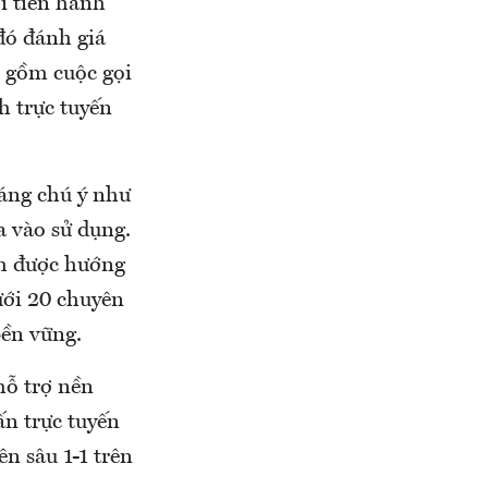
i tiến hành
 đó đánh giá
o gồm cuộc gọi
ch trực tuyến
đáng chú ý như
 vào sử dụng.
nh được hướng
ưới 20 chuyên
bền vững.
hỗ trợ nền
ấn trực tuyến
n sâu 1-1 trên