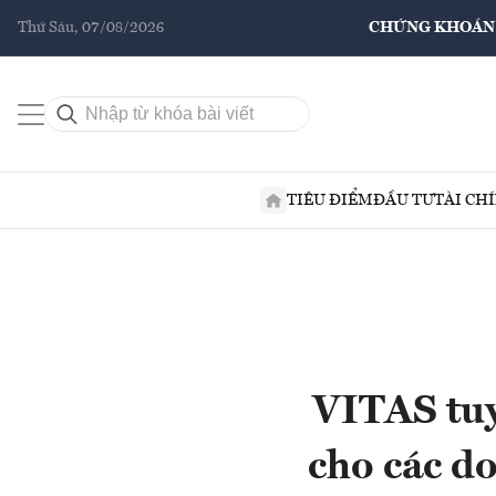
Thứ Sáu, 07/08/2026
CHỨNG KHOÁN
TIÊU ĐIỂM
ĐẦU TƯ
TÀI CH
VITAS tuy
cho các d