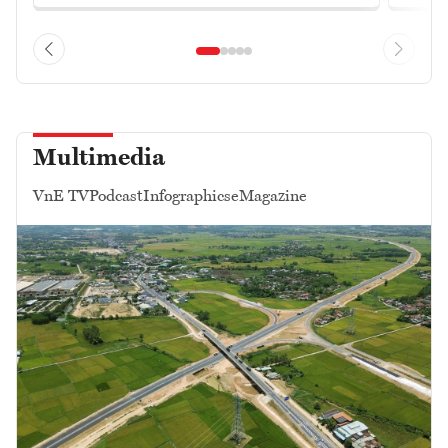
Multimedia
VnE TV
Podcast
Infographics
eMagazine