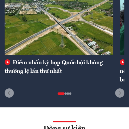
Điểm nhấn kỳ họp Quốc hội không
thường lệ lần thứ nhất
nôn
bất
Dòng sự kiện