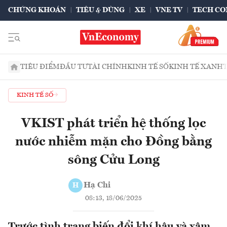
CHỨNG KHOÁN
TIÊU & DÙNG
XE
VNE TV
TECH CO
TIÊU ĐIỂM
ĐẦU TƯ
TÀI CHÍNH
KINH TẾ SỐ
KINH TẾ XANH
KINH TẾ SỐ
VKIST phát triển hệ thống lọc
nước nhiễm mặn cho Đồng bằng
sông Cửu Long
Hạ Chi
H
08:13, 18/06/2025
Trước tình trạng biến đổi khí hậu và xâm