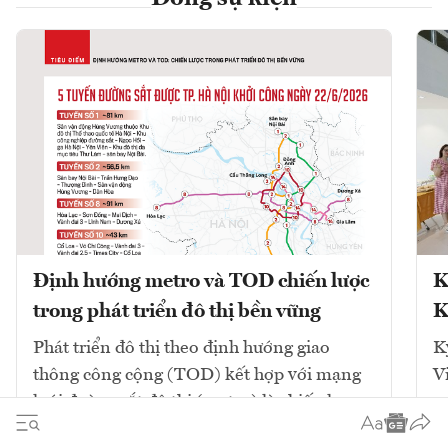
Định hướng metro và TOD chiến lược
K
trong phát triển đô thị bền vững
K
Phát triển đô thị theo định hướng giao
K
thông công cộng (TOD) kết hợp với mạng
V
lưới đường sắt đô thị (metro) là chiến lược
cốt lõi để giải quyết ùn tắc và tái cấu trúc