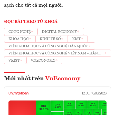
sạch cho tất cả mọi người.
ĐỌC BÀI THEO TỪ KHOÁ
CÔNG NGHỆ
DIGITAL ECONOMY
KHOA HỌC
KINH TẾ SỐ
KIST
VIỆN KHOA HỌC VÀ CÔNG NGHỆ HÀN QUỐC
VIỆN KHOA HỌC VÀ CÔNG NGHỆ VIỆT NAM - HÀN
QUỐC
VKIST
VNECONOMY
Mới nhất trên
VnEconomy
Chứng khoán
12:05, 10/08/2026