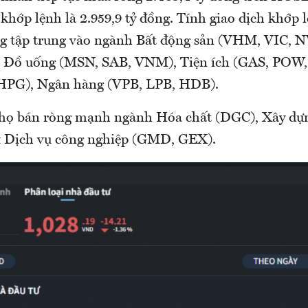
khớp lệnh là 2.959,9 tỷ đồng. Tính giao dịch khớp
g tập trung vào ngành Bất động sản (VHM, VIC, N
 Đồ uống (MSN, SAB, VNM), Tiện ích (GAS, POW
(HPG), Ngân hàng (VPB, LPB, HDB).
 họ bán ròng mạnh ngành Hóa chất (DGC), Xây dựn
& Dịch vụ công nghiệp (GMD, GEX).