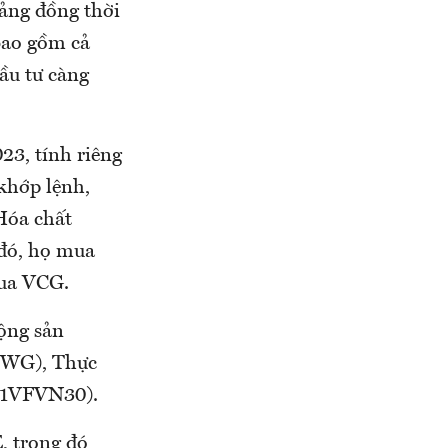
tảng đồng thời
bao gồm cả
ầu tư càng
23, tính riêng
 khớp lệnh,
Hóa chất
đó, họ mua
mua VCG.
ộng sản
MWG), Thực
E1VFVN30).
, trong đó