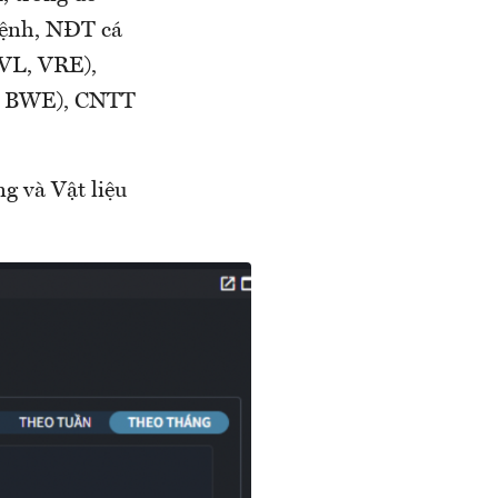
 lệnh, NĐT cá
VL, VRE),
, BWE), CNTT
g và Vật liệu