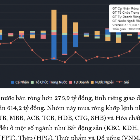
 nước bán ròng hơn 273,9 tỷ đồng, tính riêng giao 
ần 614,2 tỷ đồng. Nhóm này mua ròng khớp lệnh nh
TB, MBB, ACB, TCB, HDB, CTG, SHB) và Hóa chất
 đều ở một số ngành như Bất động sản (KBC, KDH
FPT), Thép (HPG), Thực phẩm và Đồ uống (VNM,