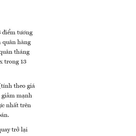
6 điểm tương
nh quân hàng
 quân tháng
x trong 13
tính theo giá
c giảm mạnh
ực nhất trên
bán.
ay trở lại