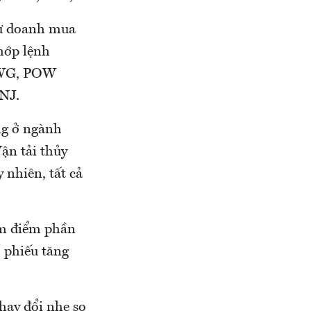
tự doanh mua
hớp lệnh
MWG, POW
NJ.
ng ở ngành
ận tải thủy
 nhiên, tất cả
ảm điểm phần
ổ phiếu tăng
thay đổi nhẹ so