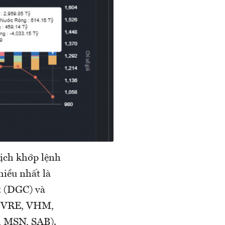
dịch khớp lệnh
iều nhất là
 (DGC) và
, VRE, VHM,
 MSN, SAB).