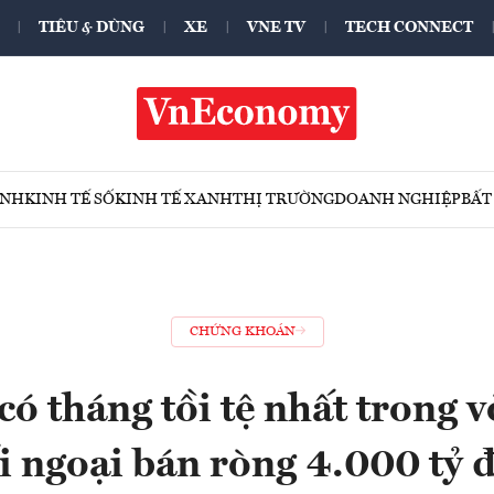
TIÊU & DÙNG
XE
VNE TV
TECH CONNECT
ÍNH
KINH TẾ SỐ
KINH TẾ XANH
THỊ TRƯỜNG
DOANH NGHIỆP
BẤT
CHỨNG KHOÁN
ó tháng tồi tệ nhất trong 
i ngoại bán ròng 4.000 tỷ 