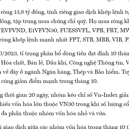
ròng 13,8 tỷ đồng, tính riêng giao dịch khớp lệnh 
 đồng, tập trung mua chứng chỉ quỹ. Họ mua ròng k
FUEVFVND, E1VFVN30, FUESSVFL, VPB, FRT, 
 ròng khớp lệnh mạnh nhất FPT, STB, MBB, VIB, P
0/2023, tỉ trọng phân bổ dòng tiền đạt đỉnh 10 thá
Hóa chất, Bán lẻ, Dầu khí, Công nghệ Thông tin, V
m về đáy ở ngành Ngân hàng, Thép và Bảo hiểm. Tuy
 cùng giảm điểm mạnh trong tháng 10.
g thời gian 20 ngày, nhóm kéo chỉ số Vn-Index gi
phiếu vốn hóa lớn thuộc VN30 trong khi số lượng c
à đa phần thuộc nhóm vốn hóa nhỏ và vừa.
rị giao dịch giữa các nhóm vốn hóa trong tháng 10 