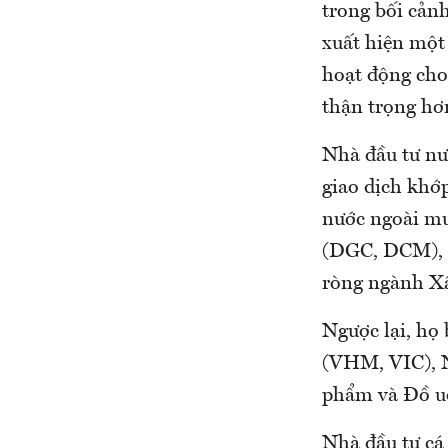
trong bối cản
xuất hiện một
hoạt động cho
thận trọng hơ
Nhà đầu tư nư
giao dịch khớp
nước ngoài mu
(DGC, DCM), 
ròng ngành Xâ
Ngược lại, họ
(VHM, VIC), 
phẩm và Đồ u
Nhà đầu tư cá