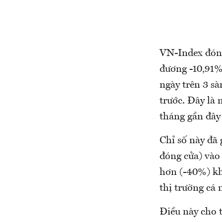
VN-Index đóng
đương -10,91% 
ngày trên 3 s
trước. Đây là
tháng gần đây
Chỉ số này đã
đóng cửa) và
hơn (-40%) kh
thị trường cá
Điều này cho 