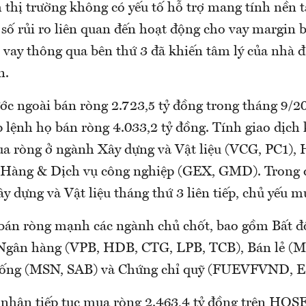
h thị trường không có yếu tố hỗ trợ mang tính nền 
 số rủi ro liên quan đến hoạt động cho vay margin 
 vay thông qua bên thứ 3 đã khiến tâm lý của nhà đ
n.
ớc ngoài bán ròng 2.723,5 tỷ đồng trong tháng 9/20
 lệnh họ bán ròng 4.033,2 tỷ đồng. Tính giao dịch
a ròng ở ngành Xây dựng và Vật liệu (VCG, PC1), 
Hàng & Dịch vụ công nghiệp (GEX, GMD). Trong 
y dựng và Vật liệu tháng thứ 3 liên tiếp, chủ yếu 
 bán ròng mạnh các ngành chủ chốt, bao gồm Bất đ
Ngân hàng (VPB, HDB, CTG, LPB, TCB), Bán lẻ (
ống (MSN, SAB) và Chứng chỉ quỹ (FUEVFVND, 
 nhân tiếp tục mua ròng 2.463,4 tỷ đồng trên HOSE