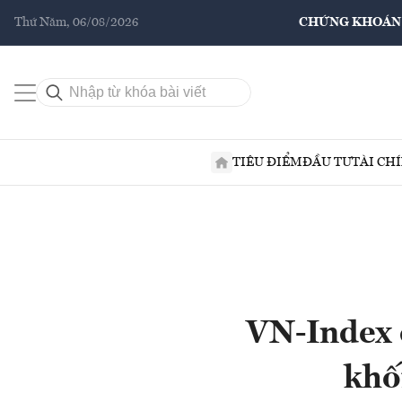
Thứ Năm, 06/08/2026
CHỨNG KHOÁN
TIÊU ĐIỂM
ĐẦU TƯ
TÀI CH
VN-Index c
khố