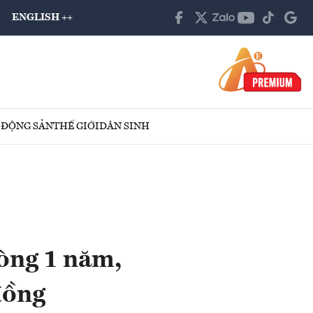
ENGLISH ++
 ĐỘNG SẢN
THẾ GIỚI
DÂN SINH
vòng 1 năm,
đồng