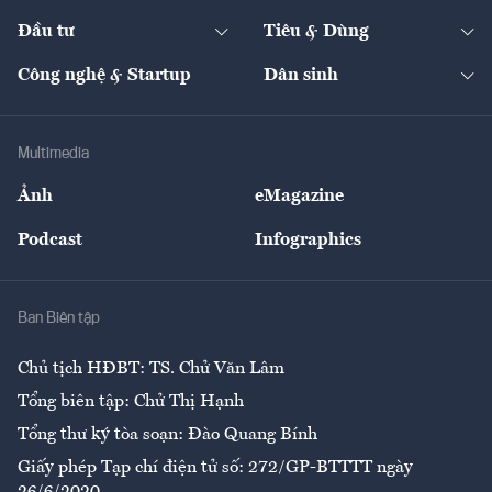
Dự án
Công nghiệp
Chuyển động 24h
Đối thoại
The Guide
Video
Đầu tư
Tiêu & Dùng
Quản trị số
Cafe BĐS
Thị trường
Kinh doanh
Kết nối
Tạp chí kinh tế Việt Nam
eMagazine
Nhà đầu tư
Du lịch
Công nghệ & Startup
Dân sinh
Tư vấn
Nông sản
Doanh nhân
Tư vấn Tiêu & Dùng
Infographics
Hạ tầng
Sức khỏe
Khung pháp lý
Doanh nghiệp
Địa phương
Thị trường
Bảo hiểm
Multimedia
Sự kiện
Nhân lực
Ảnh
eMagazine
Đẹp +
An sinh
Podcast
Infographics
Giải trí
Y tế
Nhà
Ban Biên tập
Ẩm thực
Chủ tịch HĐBT: TS. Chử Văn Lâm
Tổng biên tập: Chử Thị Hạnh
Tổng thư ký tòa soạn: Đào Quang Bính
Giấy phép Tạp chí điện tử số: 272/GP-BTTTT ngày