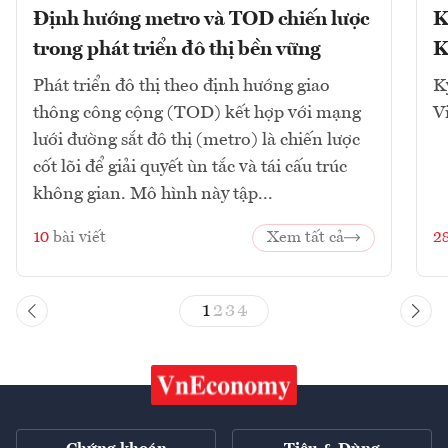
Định hướng metro và TOD chiến lược
K
trong phát triển đô thị bền vững
K
Phát triển đô thị theo định hướng giao
K
thông công cộng (TOD) kết hợp với mạng
V
lưới đường sắt đô thị (metro) là chiến lược
cốt lõi để giải quyết ùn tắc và tái cấu trúc
không gian. Mô hình này tập...
10
bài viết
Xem tất cả
2
1
2
3
4