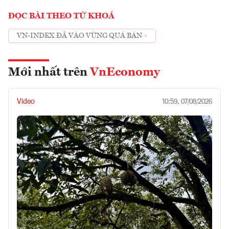
ĐỌC BÀI THEO TỪ KHOÁ
VN-INDEX ĐÃ VÀO VÙNG QUÁ BÁN
Mới nhất trên
VnEconomy
Video
10:59, 07/08/2026