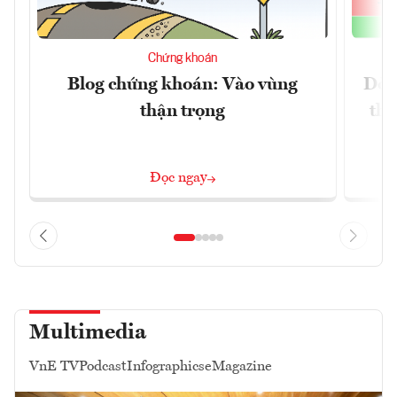
Chứng khoán
Blog chứng khoán: Vào vùng
Dòn
thận trọng
thị
Đọc ngay
Multimedia
VnE TV
Podcast
Infographics
eMagazine