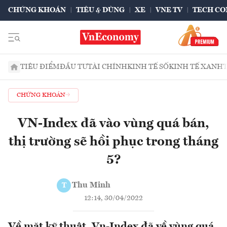
CHỨNG KHOÁN
TIÊU & DÙNG
XE
VNE TV
TECH CO
TIÊU ĐIỂM
ĐẦU TƯ
TÀI CHÍNH
KINH TẾ SỐ
KINH TẾ XANH
CHỨNG KHOÁN
VN-Index đã vào vùng quá bán,
thị trường sẽ hồi phục trong tháng
5?
Thu Minh
T
12:14, 30/04/2022
Về mặt kỹ thuật, Vn-Index đã về vùng quá