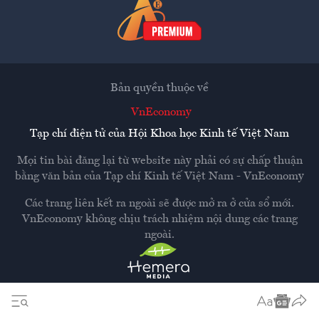
Bản quyền thuộc về
VnEconomy
Tạp chí điện tử của Hội Khoa học Kinh tế Việt Nam
Mọi tin bài đăng lại từ website này phải có sự chấp thuận
bằng văn bản của
Tạp chí Kinh tế Việt Nam - VnEconomy
Các trang liên kết ra ngoài sẽ được mở ra ở cửa sổ mới.
VnEconomy không chịu trách nhiệm nội dung các trang
ngoài.
Thiết kế và phát triển bởi
Hemera Media
Dựa trên nền tảng
Hemera AI CMS