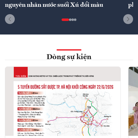
nguyên nhân nước suối Xú đổi màu
phí
Dòng sự kiện