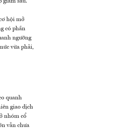
p giảm sâu.
 cơ hội mở
ng có phần
quanh ngưỡng
 mức vừa phải,
 co quanh
iên giao dịch
g ở nhóm cổ
lớn vẫn chưa