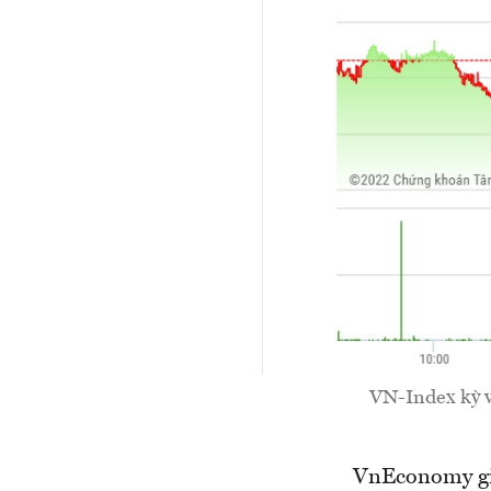
VN-Index kỳ vọ
VnEconomy giớ