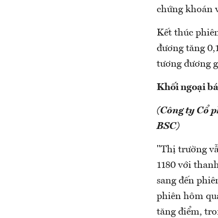
chứng khoán v
Kết thúc phi
đương tăng 0,
tương đương 
Khối ngoại bá
(Công ty Cổ 
BSC)
"Thị trường vẫ
1180 với than
sang đến phiên
phiên hôm qua
tăng điểm, tr