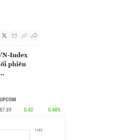
 VN-Index
uối phiên
..