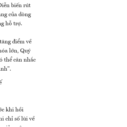
iễn biến rút
ằng của dòng
g hỗ trợ.
 tăng điểm về
hóa lớn, Quý
có thể cân nhắc
ạnh".
ế
ớc khi hồi
i chỉ số lùi về