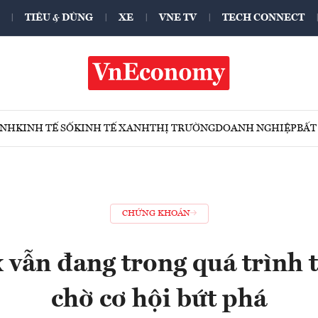
TIÊU & DÙNG
XE
VNE TV
TECH CONNECT
ÍNH
KINH TẾ SỐ
KINH TẾ XANH
THỊ TRƯỜNG
DOANH NGHIỆP
BẤT
CHỨNG KHOÁN
vẫn đang trong quá trình t
chờ cơ hội bứt phá