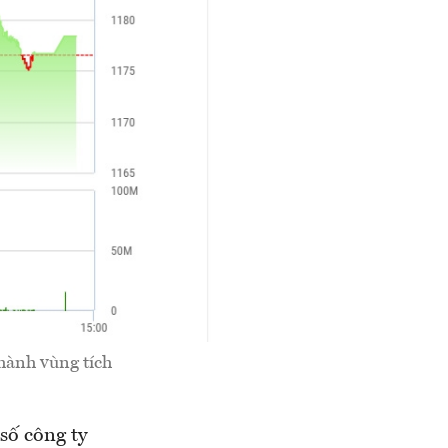
thành vùng tích
số công ty