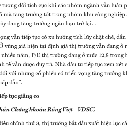
y tương đối tích cực khi các nhóm ngành vẫn luân 
 số mã tăng trưởng tốt trong nhóm khu công nghiệp 
lũy đang tăng trưởng ngắn hạn trở lại. .
ng vẫn tiếp tục có xu hướng tích lũy chặt chẽ, dầ
 Ở vùng giá hiện tại định giá thị trường vẫn đang ở
h nhiều năm, P/E thị trường đang ở mức 12,8 trong 
h tế vẫn được duy trì. Nhà đầu tư tiếp tục xem xét c
 đối với những cổ phiếu có triển vọng tăng trưởng k
hấp dẫn".
iếp tục giằng co
phần Chứng khoán Rồng Việt – VDSC)
iều chỉnh thứ 3, thị trường bắt đầu xuất hiện lực c