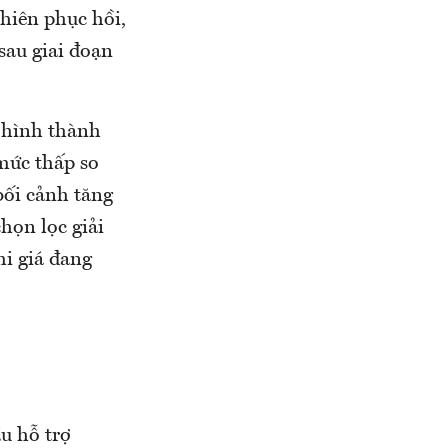
phiên phục hồi,
sau giai đoạn
n hình thành
 mức thấp so
bối cảnh tăng
họn lọc giải
hi giá đang
ầu hỗ trợ