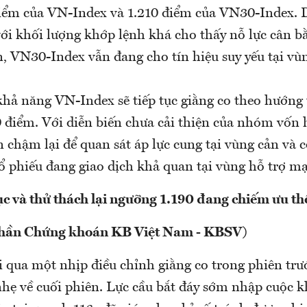
iểm của VN-Index và 1.210 điểm của VN30-Index. D
với khối lượng khớp lệnh khá cho thấy nỗ lực cân b
n, VN30-Index vẫn đang cho tín hiệu suy yếu tại vùn
khả năng VN-Index sẽ tiếp tục giằng co theo hướng
0 điểm. Với diễn biến chưa cải thiện của nhóm vốn 
 chậm lại để quan sát áp lực cung tại vùng cản và 
cổ phiếu đang giao dịch khả quan tại vùng hỗ trợ m
ục và thử thách lại ngưỡng 1.190 đang chiếm ưu th
phần Chứng khoán KB Việt Nam - KBSV)
 qua một nhịp điều chỉnh giằng co trong phiên trư
hẹ về cuối phiên. Lực cầu bắt đáy sớm nhập cuộc kh