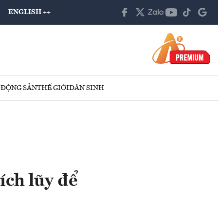
ENGLISH ++
 ĐỘNG SẢN
THẾ GIỚI
DÂN SINH
ích lũy để