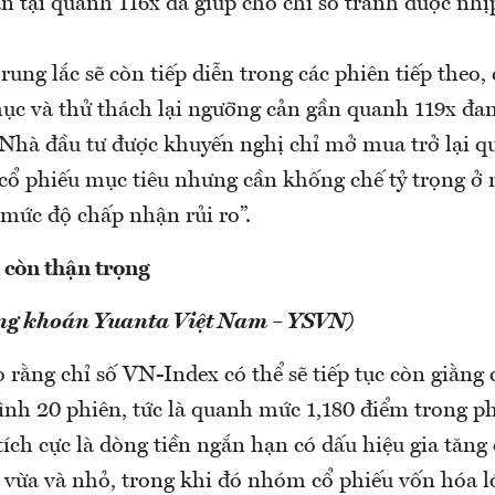
n tại quanh 116x đã giúp cho chỉ số tránh được nhị
rung lắc sẽ còn tiếp diễn trong các phiên tiếp theo,
hục và thử thách lại ngưỡng cản gần quanh 119x đa
 Nhà đầu tư được khuyến nghị chỉ mở mua trở lại 
 cổ phiếu mục tiêu nhưng cần khống chế tỷ trọng ở
 mức độ chấp nhận rủi ro”.
 còn thận trọng
ng khoán Yuanta Việt Nam – YSVN)
 rằng chỉ số VN-Index có thể sẽ tiếp tục còn giằng
ình 20 phiên, tức là quanh mức 1,180 điểm trong ph
tích cực là dòng tiền ngắn hạn có dấu hiệu gia tăn
 vừa và nhỏ, trong khi đó nhóm cổ phiếu vốn hóa 