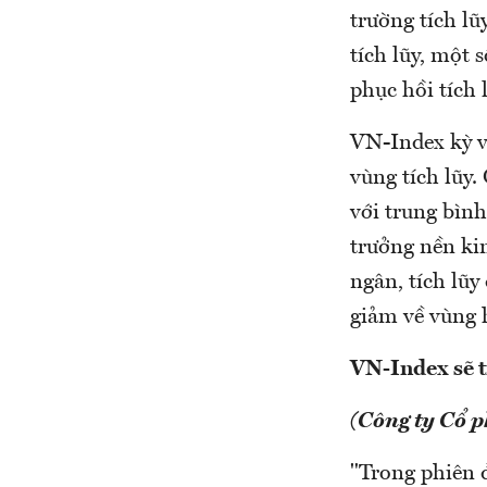
trường tích lũ
tích lũy, một
phục hồi tích 
VN-Index kỳ vọ
vùng tích lũy.
với trung bìn
trưởng nền kin
ngân, tích lũy
giảm về vùng 
VN-Index sẽ t
(Công ty Cổ 
"Trong phiên đ