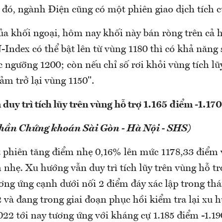
 đó, ngành Điện cũng có một phiên giao dịch tích c
của khối ngoại, hôm nay khối này bán ròng trên cả 
dex có thể bật lên từ vùng 1180 thì có khả năng sẽ
 ngưỡng 1200; còn nếu chỉ số rơi khỏi vùng tích lũy
ảm trở lại vùng 1150".
duy trì tích lũy trên vùng hỗ trợ 1.165 điểm -1.17
phần Chứng khoán Sài Gòn - Hà Nội - SHS)
 phiên tăng điểm nhẹ 0,16% lên mức 1178,33 điểm 
 nhẹ. Xu hướng vẫn duy trì tích lũy trên vùng hỗ tr
ương ứng cạnh dưới nối 2 điểm đáy xác lập trong th
 và đang trong giai đoạn phục hồi kiểm tra lại xu 
22 tới nay tương ứng với kháng cự 1.185 điểm -1.19