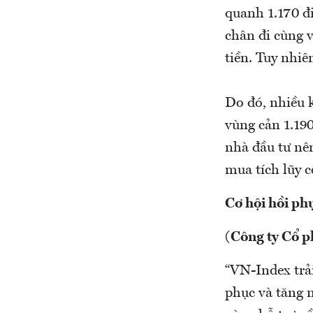
quanh 1.170 đ
chân đi cùng 
tiền. Tuy nhiê
Do đó, nhiều 
vùng cản 1.19
nhà đầu tư nên
mua tích lũy 
Cơ hội hồi ph
(Công ty Cổ 
“VN-Index trải
phục và tăng n