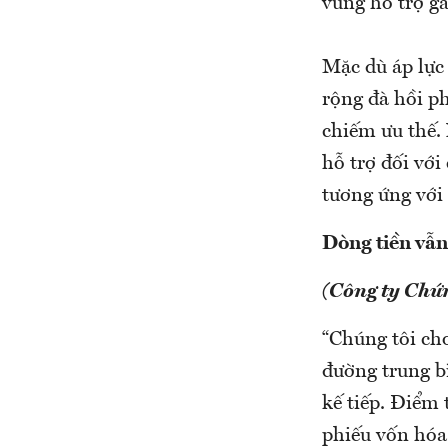
vùng hỗ trợ gầ
Mặc dù áp lực 
rộng đà hồi p
chiếm ưu thế.
hỗ trợ đối với
tương ứng với
Dòng tiền vẫn
(Công ty Chứ
“Chúng tôi cho
đường trung b
kế tiếp. Điểm 
phiếu vốn hóa