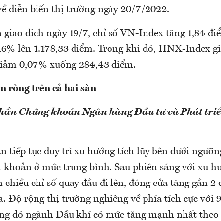
ề diễn biến thị trường ngày 20/7/2022.
ên giao dịch ngày 19/7, chỉ số VN-Index tăng 1,84 đ
16% lên 1.178,33 điểm. Trong khi đó, HNX-Index g
giảm 0,07% xuống 284,43 điểm.
n ròng trên cả hai sàn
phần Chứng khoán Ngân hàng Đầu tư và Phát triể
n tiếp tục duy trì xu hướng tích lũy bên dưới ngưỡ
h khoản ở mức trung bình. Sau phiên sáng với xu h
 chiều chỉ số quay đầu đi lên, đóng cửa tăng gần 2 
. Độ rộng thị trường nghiêng về phía tích cực với 
ong đó ngành Dầu khí có mức tăng mạnh nhất theo 