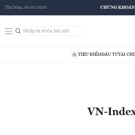
Thứ Năm, 06/08/2026
CHỨNG KHOÁN
TIÊU ĐIỂM
ĐẦU TƯ
TÀI CH
VN-Index 