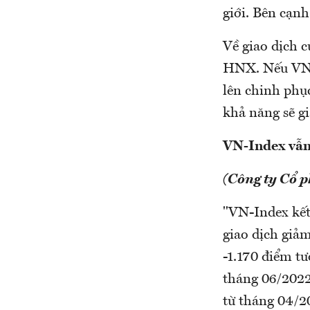
giới. Bên cạnh
Về giao dịch 
HNX. Nếu VN-In
lên chinh phục
khả năng sẽ gi
VN-Index vẫn 
(Công ty Cổ 
"VN-Index kết
giao dịch giảm
-1.170 điểm t
tháng 06/2022
từ tháng 04/20