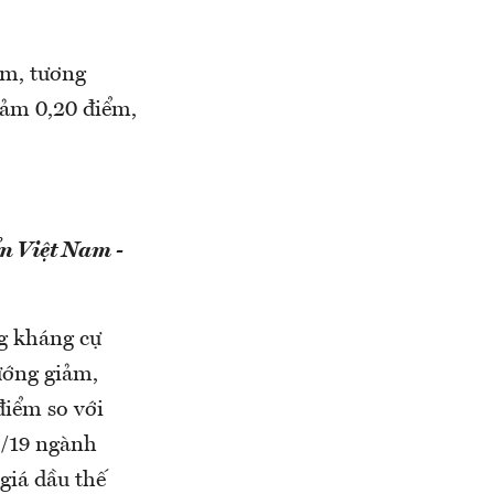
iểm, tương
iảm 0,20 điểm,
n Việt Nam -
ng kháng cự
ướng giảm,
điểm so với
9/19 ngành
giá dầu thế