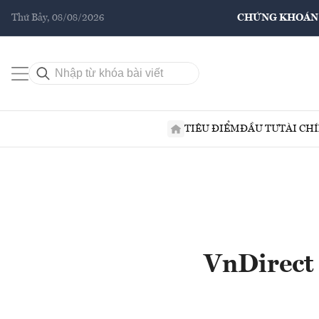
Thứ Bảy, 08/08/2026
CHỨNG KHOÁN
TIÊU ĐIỂM
ĐẦU TƯ
TÀI CH
VnDirect 