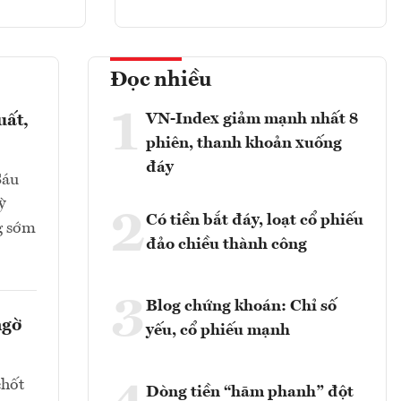
Đọc nhiều
1
VN-Index giảm mạnh nhất 8
uất,
phiên, thanh khoản xuống
đáy
Sáu
ỳ
2
Có tiền bắt đáy, loạt cổ phiếu
g sớm
đảo chiều thành công
3
Blog chứng khoán: Chỉ số
ngờ
yếu, cổ phiếu mạnh
chốt
Dòng tiền “hãm phanh” đột