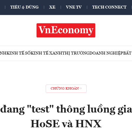
TIÊU & DÙNG
XE
VNE TV
TECH CONNECT
ÍNH
KINH TẾ SỐ
KINH TẾ XANH
THỊ TRƯỜNG
DOANH NGHIỆP
BẤT
CHỨNG KHOÁN
đang "test" thông luồng gia
HoSE và HNX