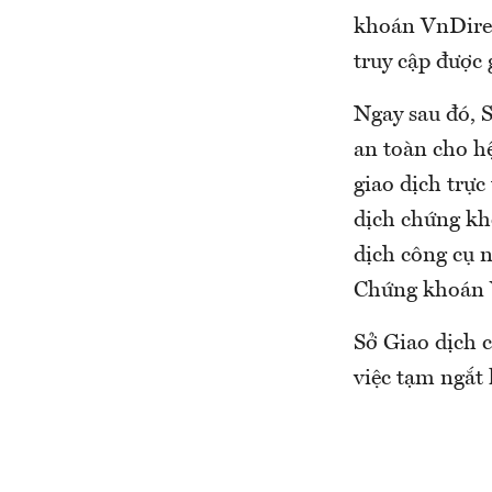
khoán VnDirec
truy cập được 
Ngay sau đó, 
an toàn cho hệ
giao dịch trực
dịch chứng kh
dịch công cụ n
Chứng khoán V
Sở Giao dịch 
việc tạm ngắt