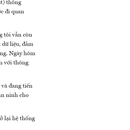
st) thông
ớc đi quan
g tôi vẫn còn
t dữ liệu, đảm
hàng. Ngày hôm
m với thông
 và đang tiến
 an ninh cho
ở lại hệ thống