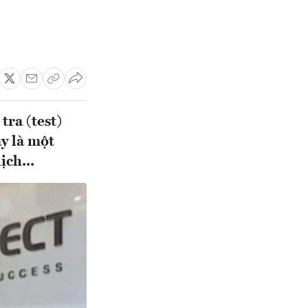
tra (test)
y là một
ịch...