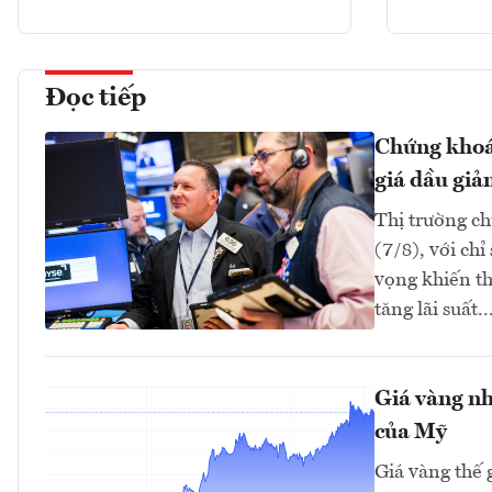
Đọc tiếp
Chứng khoán
giá dầu giả
Thị trường ch
(7/8), với ch
vọng khiến th
tăng lãi suất..
Giá vàng nh
của Mỹ
Giá vàng thế 