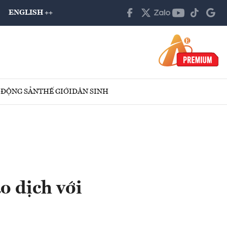
ENGLISH ++
 ĐỘNG SẢN
THẾ GIỚI
DÂN SINH
o dịch với