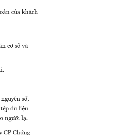
khoản của khách
án cơ sở và
i.
 nguyên số,
tệp dữ liệu
 người lạ.
ty CP Chứng