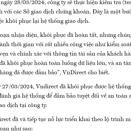
ngày 28/03/2024, công ty sẽ thực hiện kiểm tra (te
h với các Sở giao dịch chứng khoán. Đây là một bư
ệc khôi phục lại hệ thống giao dịch.
đoạn nhận diện, khôi phục đã hoàn tất, nhưng chún
dành thời gian với rất nhiều công việc như kiểm soá
 vẹn và chính xác với thông tin tài sản của khách 
đã khôi phục hoàn toàn luồng dữ liệu lớn, và an tâ
 hàng đã được đảm bảo", VnDirect cho biết.
y 27/03/2024, Vndirect đã khôi phục được hệ thống
đánh giá hệ thống để đảm bảo tuyệt đối về an toàn
o dịch tại công ty.
ect đã và tiếp tục nỗ lực triển khai theo lộ trình m
đoạn như sau: