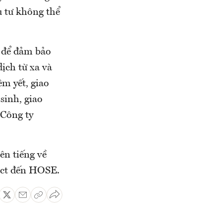
u tư không thể
 để đảm bảo
ịch từ xa và
êm yết, giao
sinh, giao
 Công ty
n tiếng về
ect đến HOSE.