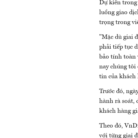
Dự kiến trong 
luồng giao dịc
trọng trong vi
"Mặc dù giai 
phải tiếp tục 
bảo tính toàn
nay chúng tôi 
tin của khách
Trước đó, ngà
hành rà soát, 
khách hàng gia
Theo đó, VnDir
với từng giai 