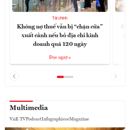
Tài chính
Không nợ thuế vẫn bị “chặn cửa”
Sửa
xuất cảnh nếu bỏ địa chỉ kinh
ca
doanh quá 120 ngày
Đọc ngay
Multimedia
VnE TV
Podcast
Infographics
eMagazine