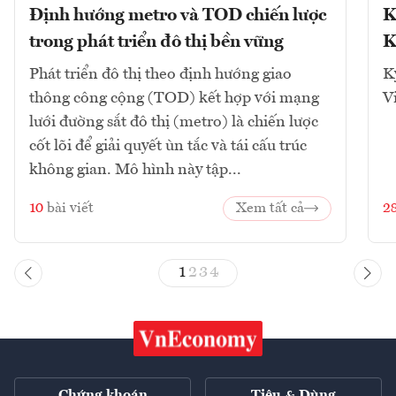
Định hướng metro và TOD chiến lược
K
trong phát triển đô thị bền vững
K
Phát triển đô thị theo định hướng giao
K
thông công cộng (TOD) kết hợp với mạng
V
lưới đường sắt đô thị (metro) là chiến lược
cốt lõi để giải quyết ùn tắc và tái cấu trúc
không gian. Mô hình này tập...
10
bài viết
Xem tất cả
2
1
2
3
4
Chứng khoán
Tiêu & Dùng