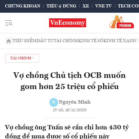
CHỨNG KHOÁN
TIÊU & DÙNG
XE
VNE TV
TECH CO
TIÊU ĐIỂM
ĐẦU TƯ
TÀI CHÍNH
KINH TẾ SỐ
KINH TẾ XANH
TÀI CHÍNH
Vợ chồng Chủ tịch OCB muốn
gom hơn 25 triệu cổ phiếu
Nguyên Minh
N
17:10, 19/11/2020
Vợ chồng ông Tuấn sẽ cần chi hơn 430 tỷ
đồng để mua được số cổ phiếu này