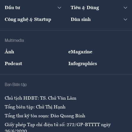
Dự án
Công nghiệp
Chuyển động 24h
Đối thoại
The Guide
Video
Đầu tư
Tiêu & Dùng
Quản trị số
Cafe BĐS
Thị trường
Kinh doanh
Kết nối
Tạp chí kinh tế Việt Nam
eMagazine
Nhà đầu tư
Du lịch
Công nghệ & Startup
Dân sinh
Tư vấn
Nông sản
Doanh nhân
Tư vấn Tiêu & Dùng
Infographics
Hạ tầng
Sức khỏe
Khung pháp lý
Doanh nghiệp
Địa phương
Thị trường
Bảo hiểm
Multimedia
Sự kiện
Nhân lực
Ảnh
eMagazine
Đẹp +
An sinh
Podcast
Infographics
Giải trí
Y tế
Nhà
Ban Biên tập
Ẩm thực
Chủ tịch HĐBT: TS. Chử Văn Lâm
Tổng biên tập: Chử Thị Hạnh
Tổng thư ký tòa soạn: Đào Quang Bính
Giấy phép Tạp chí điện tử số: 272/GP-BTTTT ngày
26/6/2020