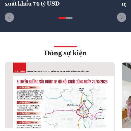
xuất khẩu 74 tỷ USD
ngu
Dòng sự kiện