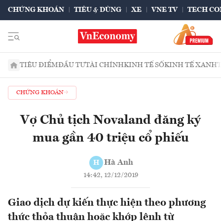
CHỨNG KHOÁN
TIÊU & DÙNG
XE
VNE TV
TECH CO
TIÊU ĐIỂM
ĐẦU TƯ
TÀI CHÍNH
KINH TẾ SỐ
KINH TẾ XANH
CHỨNG KHOÁN
Vợ Chủ tịch Novaland đăng ký
mua gần 40 triệu cổ phiếu
Hà Anh
H
14:42, 12/12/2019
Giao dịch dự kiến thực hiện theo phương
thức thỏa thuận hoặc khớp lênh từ