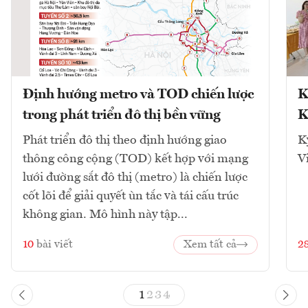
Định hướng metro và TOD chiến lược
K
trong phát triển đô thị bền vững
K
Phát triển đô thị theo định hướng giao
K
thông công cộng (TOD) kết hợp với mạng
V
lưới đường sắt đô thị (metro) là chiến lược
cốt lõi để giải quyết ùn tắc và tái cấu trúc
không gian. Mô hình này tập...
10
bài viết
Xem tất cả
2
1
2
3
4