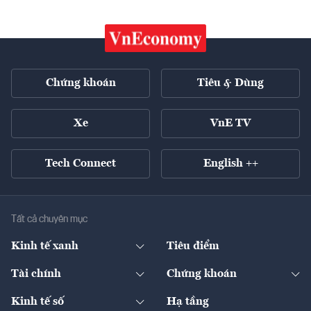
Chứng khoán
Tiêu & Dùng
Xe
VnE TV
Tech Connect
English ++
Tất cả chuyên mục
Kinh tế xanh
Tiêu điểm
Chuyển động xanh
Tài chính
Chứng khoán
Pháp lý
Ngân hàng
Doanh nghiệp niêm yết
Kinh tế số
Hạ tầng