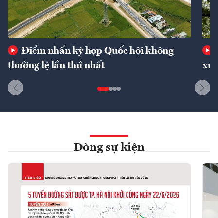
Điểm nhấn kỳ họp Quốc hội không
thường lệ lần thứ nhất
xuấ
Dòng sự kiện