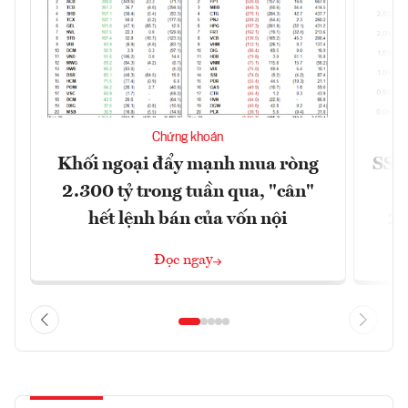
Chứng khoán
Khối ngoại đẩy mạnh mua ròng
SSI 
2.300 tỷ trong tuần qua, "cân"
hết lệnh bán của vốn nội
2/
Đọc ngay