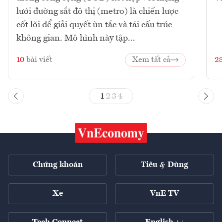
lưới đường sắt đô thị (metro) là chiến lược
cốt lõi để giải quyết ùn tắc và tái cấu trúc
không gian. Mô hình này tập...
10
bài viết
Xem tất cả
2
1
2
3
4
Chứng khoán
Tiêu & Dùng
Xe
VnE TV