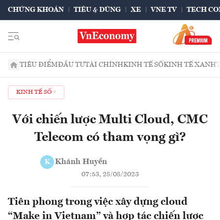
CHỨNG KHOÁN
TIÊU & DÙNG
XE
VNE TV
TECH CO
TIÊU ĐIỂM
ĐẦU TƯ
TÀI CHÍNH
KINH TẾ SỐ
KINH TẾ XANH
KINH TẾ SỐ
Với chiến lược Multi Cloud, CMC
Telecom có tham vọng gì?
Khánh Huyền
K
07:53, 28/08/2023
Tiên phong trong việc xây dựng cloud
“Make in Vietnam” và hợp tác chiến lược