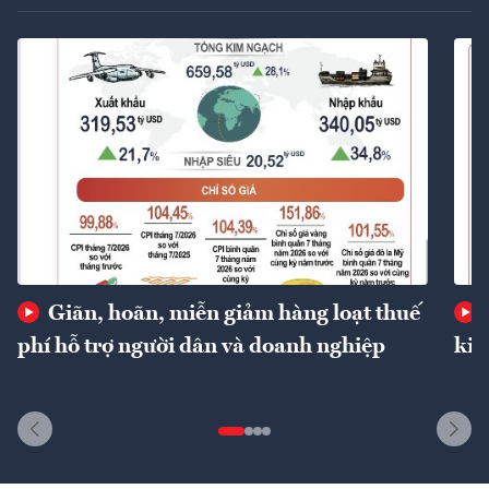
Giãn, hoãn, miễn giảm hàng loạt thuế
phí hỗ trợ người dân và doanh nghiệp
kin