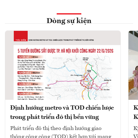
Dòng sự kiện
Định hướng metro và TOD chiến lược
K
trong phát triển đô thị bền vững
K
Phát triển đô thị theo định hướng giao
K
thông công cộng (TOD) kết hợp với mạng
V