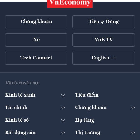
Chứng khoán
Tiêu & Dùng
Xe
VnE TV
Tech Connect
English ++
Tất cả chuyên mục
Kinh tế xanh
Tiêu điểm
Chuyển động xanh
Tài chính
Chứng khoán
Pháp lý
Ngân hàng
Doanh nghiệp niêm yết
Kinh tế số
Hạ tầng
Thương hiệu xanh
Thị trường vốn
Thị trường
Sản phẩm - Thị trường
Bất động sản
Thị trường
Diễn đàn
Thuế
Đầu tư
Tài sản số