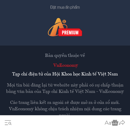
Đặt mua ấn phẩm
Bản quyền thuộc về
VnEconomy
Tạp chí điện tử của Hội Khoa học Kinh tế Việt Nam
Mọi tin bài đăng lại từ website này phải có sự chấp thuận
bằng văn bản của
Tạp chí Kinh tế Việt Nam - VnEconomy
Các trang liên kết ra ngoài sẽ được mở ra ở cửa sổ mới.
VnEconomy không chịu trách nhiệm nội dung các trang
ngoài.