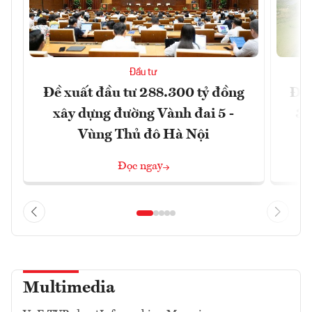
Đầu tư
Đề xuất đầu tư 288.300 tỷ đồng
Đồn
xây dựng đường Vành đai 5 -
3 
Vùng Thủ đô Hà Nội
Đọc ngay
Multimedia