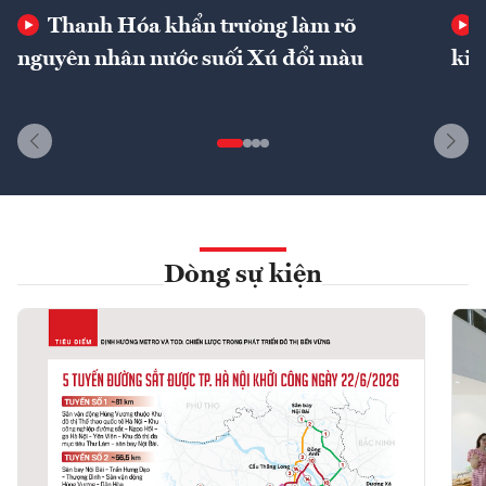
Thanh Hóa khẩn trương làm rõ
nguyên nhân nước suối Xú đổi màu
kin
Dòng sự kiện