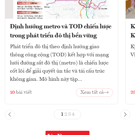
Định hướng metro và TOD chiến lược
K
trong phát triển đô thị bền vững
K
Phát triển đô thị theo định hướng giao
K
thông công cộng (TOD) kết hợp với mạng
V
lưới đường sắt đô thị (metro) là chiến lược
cốt lõi để giải quyết ùn tắc và tái cấu trúc
không gian. Mô hình này tập...
10
bài viết
Xem tất cả
2
1
2
3
4