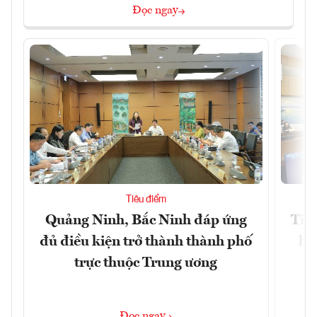
Đọc ngay
Tiêu điểm
Quảng Ninh, Bắc Ninh đáp ứng
Tiế
đủ điều kiện trở thành thành phố
hệ
trực thuộc Trung ương
Đọc ngay