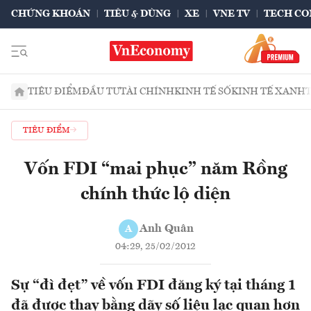
CHỨNG KHOÁN
TIÊU & DÙNG
XE
VNE TV
TECH CO
TIÊU ĐIỂM
ĐẦU TƯ
TÀI CHÍNH
KINH TẾ SỐ
KINH TẾ XANH
TIÊU ĐIỂM
Vốn FDI “mai phục” năm Rồng
chính thức lộ diện
Anh Quân
A
04:29, 25/02/2012
Sự “đì đẹt” về vốn FDI đăng ký tại tháng 1
đã được thay bằng dãy số liệu lạc quan hơn