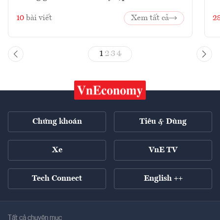
10
bài viết
Xem tất cả
2
1
2
3
4
Chứng khoán
Tiêu & Dùng
Xe
VnE TV
Tech Connect
English ++
Tất cả chuyên mục