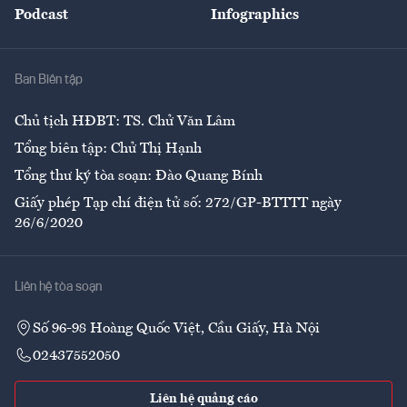
Podcast
Infographics
Giải trí
Y tế
Nhà
Ban Biên tập
Ẩm thực
Chủ tịch HĐBT: TS. Chử Văn Lâm
Tổng biên tập: Chử Thị Hạnh
Tổng thư ký tòa soạn: Đào Quang Bính
Giấy phép Tạp chí điện tử số: 272/GP-BTTTT ngày
26/6/2020
Liên hệ tòa soạn
Số 96-98 Hoàng Quốc Việt, Cầu Giấy, Hà Nội
02437552050
Liên hệ quảng cáo