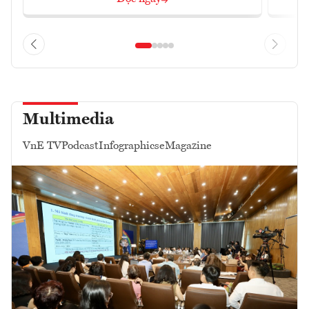
Multimedia
VnE TV
Podcast
Infographics
eMagazine