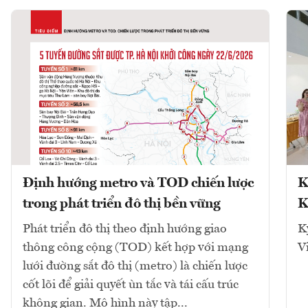
Định hướng metro và TOD chiến lược
K
trong phát triển đô thị bền vững
K
Phát triển đô thị theo định hướng giao
K
thông công cộng (TOD) kết hợp với mạng
V
lưới đường sắt đô thị (metro) là chiến lược
cốt lõi để giải quyết ùn tắc và tái cấu trúc
không gian. Mô hình này tập...