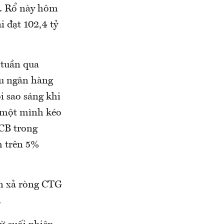
m. Rổ này hôm
i đạt 102,4 tỷ
 tuần qua
ếu ngân hàng
 sao sáng khi
ã một mình kéo
CB trong
h trên 5%
ẫn xả ròng CTG
.