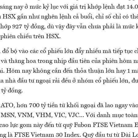
ng nay ở mức kỷ lục với giá trị khớp lệnh đạt 14.0
 HSX gần như nghẽn lệnh cả buổi, chỉ số chỉ có thể
khớp 927 tỷ đồng, dù vậy đây vẫn chưa phải là mức 
 phiên chiều trên HSX.
 đổ bộ vào các cổ phiếu lớn đẩy nhiều mã tiếp tục 
và thăng hoa trong nhịp đầu tiên của phiên hôm nay
i. Hôm nay không cần đến thỏa thuận lớn hay 1 mã
ủa nhà đầu tư ngoại rải đều ở nhóm cổ phiếu lớn, đư
 tỷ đồng.
ATO, hơn 700 tỷ tiền từ khối ngoại đã lao ngay vào
ư MSN, VNM, VHM, VIC, VJC… Với danh mục toàn 
 cao lực gom này đến từ quỹ Fubon FTSE Vietnam 
ng là FTSE Vietnam 30 Index. Quỹ đầu tư từ Đài L