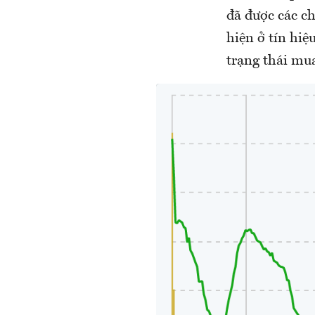
đã được các c
hiện ở tín hi
trạng thái mu