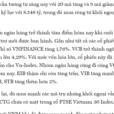
 vẫn tương tự sáng nay với 20 mã tăng và 9 mã giả
kỷ lục với 8.548 tỷ, trong đó mua ròng từ khối ngoạ
 ngân hàng trở thành tâm điểm hôm nay khi cuối
 trợ mới được ban hành. Gần như tất cả các cổ phi
 Chỉ số VNFINANCE tăng 1,76%. VCB trở thành ngôi
 lên 4,29%. Với mức vốn hóa lớn, cổ phiếu này đ
ểm cho Vn-Index. Nhóm ngân hàng cũng đi cùng V
hôm nay. EIB thậm chí còn tăng trần, VIB tăng mạn
B, STB tăng thêm hơn 2%.
 lại, dù mua mạnh các mã trụ nhưng khối ngoại v
n CTG chưa có mặt trong rổ FTSE Vietnam 30 Index