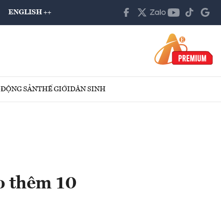
ENGLISH ++
 ĐỘNG SẢN
THẾ GIỚI
DÂN SINH
o thêm 10