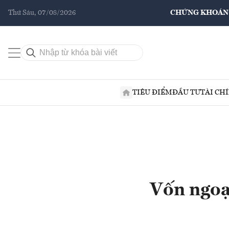
Thứ Sáu, 07/08/2026
CHỨNG KHOÁN
TIÊU ĐIỂM
ĐẦU TƯ
TÀI CH
Vốn ngoạ