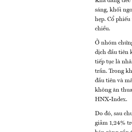
Khá đáng tiếc
sáng, khối ng
hẹp. Cổ phiếu
chiều.
Ở nhóm chứng 
dịch đầu tiê
tiếp tục là nh
trần. Trong kh
đầu tiên và mấ
không ăn thua
HNX-Index.
Do đó, sau ch
giảm 1,24% t