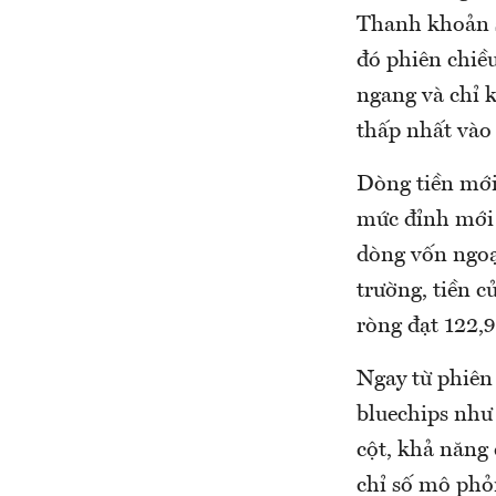
Thanh khoản sá
đó phiên chiều
ngang và chỉ 
thấp nhất vào
Dòng tiền mới
mức đỉnh mới 
dòng vốn ngoạ
trường, tiền c
ròng đạt 122,9
Ngay từ phiên 
bluechips nh
cột, khả năng
chỉ số mô phỏ