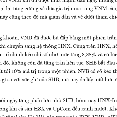
 với VNM khi dù được mua mạnh đầu ngày nhưng t
oại lại tăng cường xả đưa giá trị mua ròng VNM càn
 này cũng theo đó mà giảm dần và về dưới tham chi
khoán, VND đã được bù đắp bằng một phiên trần 
n khi chuyển sang hệ thống HNX. Cũng trên HNX, 
ân tố chính kéo chỉ số nhờ mức tăng 8,38% và có lú
i đó, không còn đà tăng trần liên tục, SHB bắt đầu
t tới 10% giá trị trong một phiên. NVB có cố kéo t
 gì so với sức ghì của SHB, mã này đã lấy mất hơn 
uỗi ngày tăng phần lớn nhờ SHB, hôm nay HNX-In
rong khi cả sàn HSX và UpCom đều xanh mượt. Khố