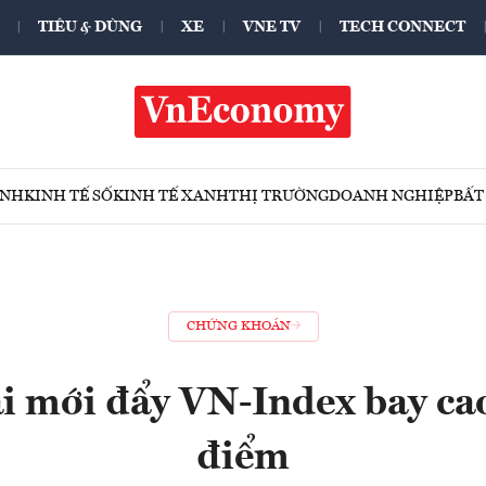
TIÊU & DÙNG
XE
VNE TV
TECH CONNECT
ÍNH
KINH TẾ SỐ
KINH TẾ XANH
THỊ TRƯỜNG
DOANH NGHIỆP
BẤT
CHỨNG KHOÁN
i mới đẩy VN-Index bay ca
điểm