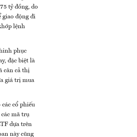
75 tỷ đồng, do
 giao động đi
khớp lệnh
chinh phục
, đặc biệt là
 cân cả thị
a giá trị mua
 các cổ phiếu
các mã trụ
ETF dựa trên
oan này cũng