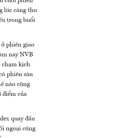
ừ cuối phiên
g lúc càng thu
ếu trong buổi
ở phiên giao
hôm nay NVB
c chạm kịch
 có phiên sàn
hế nào cũng
6 điểm của
dex quay đầu
i ngoại cũng