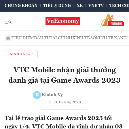
CHỨNG KHOÁN
TIÊU & DÙNG
XE
VNE TV
TECH CO
TIÊU ĐIỂM
ĐẦU TƯ
TÀI CHÍNH
KINH TẾ SỐ
KINH TẾ XANH
KINH TẾ SỐ
VTC Mobile nhận giải thưởng
danh giá tại Game Awards 2023
Khánh Vy
K
11:10, 02/04/2023
Tại lễ trao giải Game Awards 2023 tối
ngày 1/4, VTC Mobile đã vinh dự nhận 03