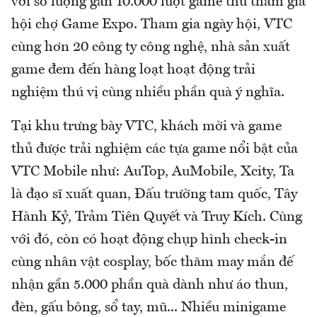
với số lượng gần 10.000 lượt game thủ tham gia
hội chợ Game Expo. Tham gia ngày hội, VTC
cùng hơn 20 công ty công nghệ, nhà sản xuất
game đem đến hàng loạt hoạt động trải
nghiệm thú vị cùng nhiều phần quà ý nghĩa.
Tại khu trưng bày VTC, khách mời và game
thủ được trải nghiệm các tựa game nổi bật của
VTC Mobile như: AuTop, AuMobile, Xcity, Ta
là đạo sĩ xuất quan, Đấu trường tam quốc, Tây
Hành Kỷ, Trảm Tiên Quyết và Truy Kích. Cùng
với đó, còn có hoạt động chụp hình check-in
cùng nhân vật cosplay, bốc thăm may mắn đế
nhận gần 5.000 phần quà dành như áo thun,
đèn, gấu bông, sổ tay, mũ... Nhiều minigame