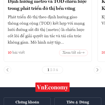
Định hướng metro và TOD chiến lược
K
trong phát triển đô thị bền vững
K
Phát triển đô thị theo định hướng giao
K
thông công cộng (TOD) kết hợp với mạng
V
lưới đường sắt đô thị (metro) là chiến lược
cốt lõi để giải quyết ùn tắc và tái cấu trúc
không gian. Mô hình này tập...
10
bài viết
Xem tất cả
2
1
2
3
4
Chứng khoán
Tiêu & Dùng