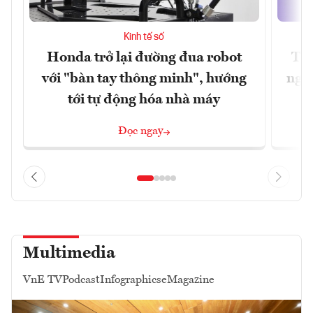
Kinh tế số
Honda trở lại đường đua robot
Thủ
với "bàn tay thông minh", hướng
nghẽ
tới tự động hóa nhà máy
Đọc ngay
Multimedia
VnE TV
Podcast
Infographics
eMagazine