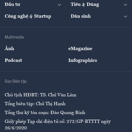
The Guide
Video
Đầu tư
Tiêu & Dùng
Quản trị số
Cafe BĐS
Thị trường
Kinh doanh
Kết nối
Tạp chí kinh tế Việt Nam
eMagazine
Nhà đầu tư
Du lịch
Công nghệ & Startup
Dân sinh
Tư vấn
Nông sản
Doanh nhân
Tư vấn Tiêu & Dùng
Infographics
Hạ tầng
Sức khỏe
Khung pháp lý
Doanh nghiệp
Địa phương
Thị trường
Bảo hiểm
Multimedia
Sự kiện
Nhân lực
Ảnh
eMagazine
Đẹp +
An sinh
Podcast
Infographics
Giải trí
Y tế
Nhà
Ban Biên tập
Ẩm thực
Chủ tịch HĐBT: TS. Chử Văn Lâm
Tổng biên tập: Chử Thị Hạnh
Tổng thư ký tòa soạn: Đào Quang Bính
Giấy phép Tạp chí điện tử số: 272/GP-BTTTT ngày
26/6/2020