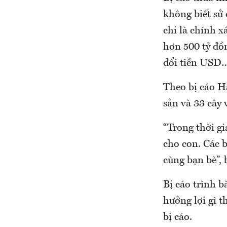
không biết sử 
chi là chính x
hơn 500 tỷ đồn
đổi tiền USD…
Theo bị cáo Hằ
sản và 33 cây 
“Trong thời gi
cho con. Các b
cùng bạn bè”,
Bị cáo trình b
hưởng lợi gì t
bị cáo.