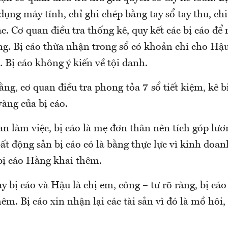
dụng máy tính, chỉ ghi chép bằng tay sổ tay thu, chi.
ác. Cơ quan điều tra thống kê, quy kết các bị cáo để 
g. Bị cáo thừa nhận trong sổ có khoản chi cho Hậu
 Bị cáo không ý kiến về tội danh.
ng, cơ quan điều tra phong tỏa 7 sổ tiết kiệm, kê b
vàng của bị cáo.
an làm việc, bị cáo là mẹ đơn thân nên tích góp lư
ất động sản bị cáo có là bằng thực lực vì kinh doa
 bị cáo Hằng khai thêm.
ày bị cáo và Hậu là chị em, công – tư rõ ràng, bị c
hêm. Bị cáo xin nhận lại các tài sản vì đó là mồ hôi,