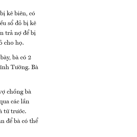
ị kê biên, có
ều sổ đỏ bị kê
n trả nợ để bị
đỏ cho họ.
bày, bà có 2
Vĩnh Tường. Bà
 vợ chồng bà
qua các lần
à từ trước.
ản để bà có thể