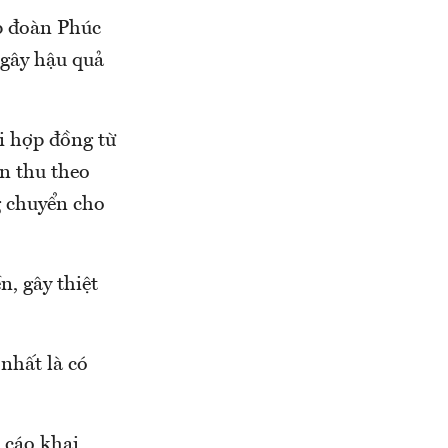
p đoàn Phúc
 gây hậu quả
i hợp đồng từ
n thu theo
g chuyển cho
n, gây thiệt
nhất là có
ị cáo khai