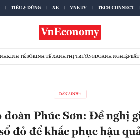
TIÊU & DÙNG
XE
VNE TV
TECH CONNECT
ÍNH
KINH TẾ SỐ
KINH TẾ XANH
THỊ TRƯỜNG
DOANH NGHIỆP
BẤT
DÂN SINH
 đoàn Phúc Sơn: Đề nghị gi
sổ đỏ để khắc phục hậu qu