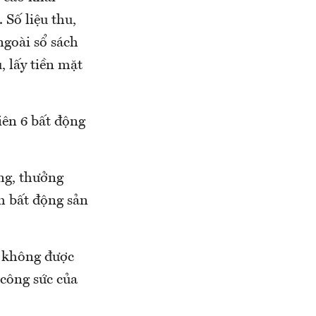
 Số liệu thu,
ngoài sổ sách
, lấy tiền mặt
iên 6 bất động
ơng, thưởng
nh bất động sản
áo không được
 công sức của