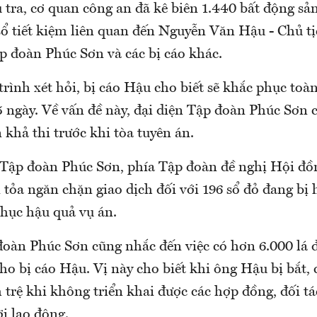
 tra, cơ quan công an đã kê biên 1.440 bất động sả
sổ tiết kiệm liên quan đến Nguyễn Văn Hậu - Chủ
p đoàn Phúc Sơn và các bị cáo khác.
trình xét hỏi, bị cáo Hậu cho biết sẽ khắc phục toà
 ngày. Về vấn đề này, đại diện Tập đoàn Phúc Sơn c
 khả thi trước khi tòa tuyên án.
 Tập đoàn Phúc Sơn, phía Tập đoàn đề nghị Hội đồn
 tỏa ngăn chặn giao dịch đối với 196 sổ đỏ đang bị 
phục hậu quả vụ án.
đoàn Phúc Sơn cũng nhắc đến việc có hơn 6.000 lá 
ho bị cáo Hậu. Vị này cho biết khi ông Hậu bị bắt, 
trệ khi không triển khai được các hợp đồng, đối tác
i lao động.