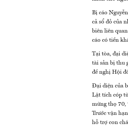
Bị cáo Nguyễn 
cả sổ đỏ của n
biên liên quan
cáo có tiền kh
Tại tòa, đại d
tài sản bị th
đề nghị Hội đồ
Đại diện của 
Lật tích cóp 
mừng thọ 70, 7
Trước vận hạn 
hỗ trợ con ch