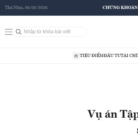
Thứ Năm, 06/08/2026
CHỨNG KHOÁN
TIÊU ĐIỂM
ĐẦU TƯ
TÀI CH
Vụ án Tập