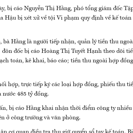
ày, bị cáo Nguyễn Thị Hằng, phó tổng giám đốc Tậ
ủa Hậu bị xét xử về tội Vi phạm quy định về kế toán
 bà Hằng là người tiếp nhận, quản lý tiền thu ngoà
; đôn đốc bị cáo Hoàng Thị Tuyết Hạnh theo dõi tiề
ạch toán, kê khai, báo cáo; tiền thu ngoài hợp đồn
i hợp, trực tiếp ký các loại hợp đồng, phiếu thu tiề
à nước 485 tỷ đồng.
ấn, bị cáo Hằng khai nhận thời điểm công ty nhiều 
ên ở công trường và văn phòng.
ận cơ quan điều tra thu giữ quyển sổ tay kế toán. B