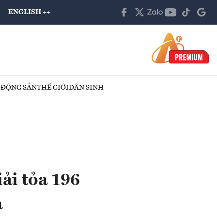
ENGLISH ++
 ĐỘNG SẢN
THẾ GIỚI
DÂN SINH
ải tỏa 196
ả