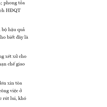
n; phong tỏa
 tịch HĐQT
n bộ hậu quả
ho biết đây là
g xét xử cho
hạn chế giao
đơn xin tòa
công việc ở
 rút lui, khó