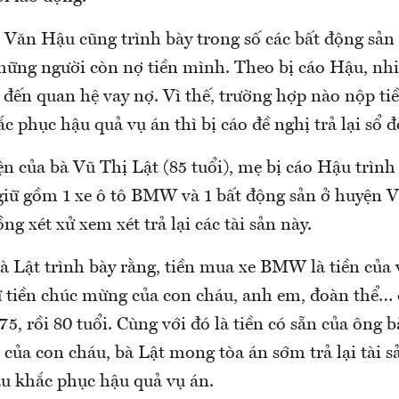
Văn Hậu cũng trình bày trong số các bất động sản b
hững người còn nợ tiền mình. Theo bị cáo Hậu, nhi
 đến quan hệ vay nợ. Vì thế, trường hợp nào nộp tiề
ắc phục hậu quả vụ án thì bị cáo đề nghị trả lại sổ 
iện của bà Vũ Thị Lật (85 tuổi), mẹ bị cáo Hậu trình 
u giữ gồm 1 xe ô tô BMW và 1 bất động sản ở huyện 
ng xét xử xem xét trả lại các tài sản này.
bà Lật trình bày rằng, tiền mua xe BMW là tiền của
từ tiền chúc mừng của con cháu, anh em, đoàn thể… 
5, rồi 80 tuổi. Cùng với đó là tiền có sẵn của ông b
của con cháu, bà Lật mong tòa án sớm trả lại tài s
áu khắc phục hậu quả vụ án.