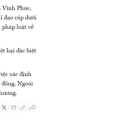
nh Vĩnh Phúc,
ỉ đạo cấp dưới
 pháp luật về
t hại đặc biệt
việc xác định
ỷ đồng. Ngoài
phương.