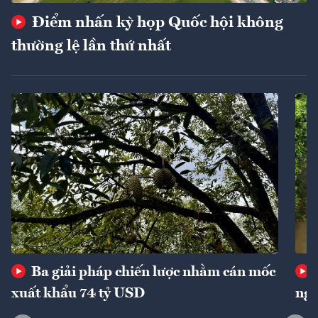
Điểm nhấn kỳ họp Quốc hội không
thường lệ lần thứ nhất
Ba giải pháp chiến lược nhằm cán mốc
xuất khẩu 74 tỷ USD
ngu