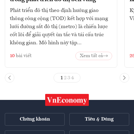
Phát triển đô thị theo định hướng giao
K
thông công cộng (TOD) kết hợp với mạng
V
lưới đường sắt đô thị (metro) là chiến lược
cốt lõi để giải quyết ùn tắc và tái cấu trúc
không gian. Mô hình này tập...
10
bài viết
Xem tất cả
2
1
2
3
4
Chứng khoán
Tiêu & Dùng