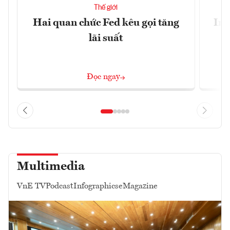
Thế giới
Hai quan chức Fed kêu gọi tăng
Ira
lãi suất
Đọc ngay
Multimedia
VnE TV
Podcast
Infographics
eMagazine