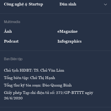
Tạp chí kinh tế Việt Nam
eMagazine
Nhà đầu tư
Du lịch
Công nghệ & Startup
Dân sinh
Tư vấn
Nông sản
Doanh nhân
Tư vấn Tiêu & Dùng
Infographics
Hạ tầng
Sức khỏe
Khung pháp lý
Doanh nghiệp
Địa phương
Thị trường
Bảo hiểm
Multimedia
Sự kiện
Nhân lực
Ảnh
eMagazine
Đẹp +
An sinh
Podcast
Infographics
Giải trí
Y tế
Nhà
Ban Biên tập
Ẩm thực
Chủ tịch HĐBT: TS. Chử Văn Lâm
Tổng biên tập: Chử Thị Hạnh
Tổng thư ký tòa soạn: Đào Quang Bính
Giấy phép Tạp chí điện tử số: 272/GP-BTTTT ngày
26/6/2020