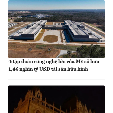
4 tập đoàn công nghệ lớn của Mỹ sở hữu
1,46 nghìn tỷ USD tài sản hữu hình