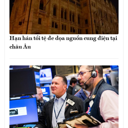
Hạn hán tồi tệ đe dọa nguồn cung điện tại
châu Âu