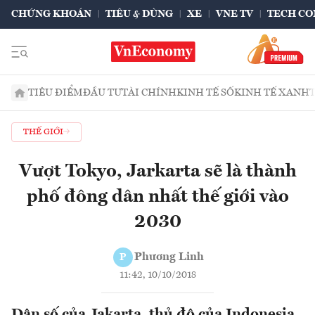
CHỨNG KHOÁN
TIÊU & DÙNG
XE
VNE TV
TECH CO
TIÊU ĐIỂM
ĐẦU TƯ
TÀI CHÍNH
KINH TẾ SỐ
KINH TẾ XANH
THẾ GIỚI
Vượt Tokyo, Jarkarta sẽ là thành
phố đông dân nhất thế giới vào
2030
Phương Linh
P
11:42, 10/10/2018
Dân số của Jakarta, thủ đô của Indonesia,