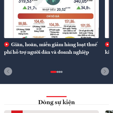
Giãn, hoãn, miễn giảm hàng loạt thuế
phí hỗ trợ người dân và doanh nghiệp
kin
Dòng sự kiện