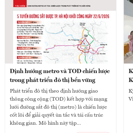
Định hướng metro và TOD chiến lược
K
trong phát triển đô thị bền vững
K
Phát triển đô thị theo định hướng giao
K
thông công cộng (TOD) kết hợp với mạng
V
lưới đường sắt đô thị (metro) là chiến lược
cốt lõi để giải quyết ùn tắc và tái cấu trúc
không gian. Mô hình này tập...