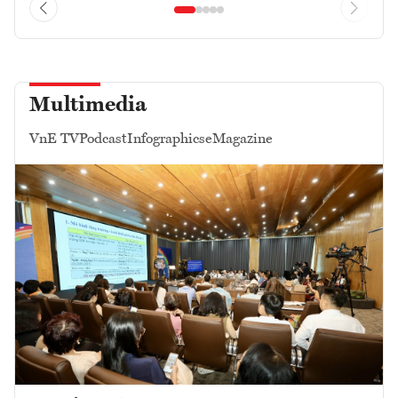
Multimedia
VnE TV
Podcast
Infographics
eMagazine