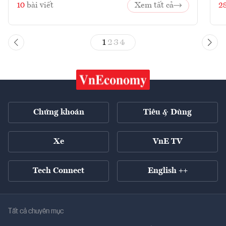
10
bài viết
Xem tất cả
2
1
2
3
4
Chứng khoán
Tiêu & Dùng
Xe
VnE TV
Tech Connect
English ++
Tất cả chuyên mục