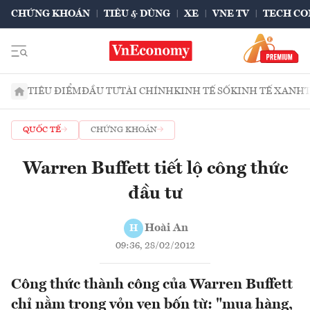
CHỨNG KHOÁN
TIÊU & DÙNG
XE
VNE TV
TECH CO
TIÊU ĐIỂM
ĐẦU TƯ
TÀI CHÍNH
KINH TẾ SỐ
KINH TẾ XANH
QUỐC TẾ
CHỨNG KHOÁN
Warren Buffett tiết lộ công thức
đầu tư
Hoài An
H
09:36, 28/02/2012
Công thức thành công của Warren Buffett
chỉ nằm trong vỏn vẹn bốn từ: "mua hàng,