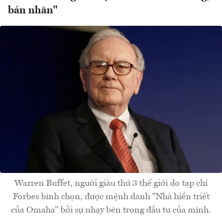
bán nhãn"
Warren Buffet, người giàu thứ 3 thế giới do tạp chí
Forbes bình chọn, được mệnh danh "Nhà hiền triết
của Omaha" bởi sự nhạy bén trong đầu tư của mình.