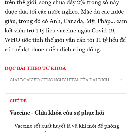
trên thế giới, song chưa đầy 2% trong số này
được đưa tới các nước nghèo. Mặc dù các nước
giàu, trong đó có Anh, Canada, Mỹ, Pháp... cam
kết viện trợ 1 tỷ liều vaccine ngừa Covid-19,
WHO ước tính thế giới vẫn cần tới 11 tỷ liều để
có thể đạt được miễn dịch cộng đồng
.
ĐỌC BÀI THEO TỪ KHOÁ
GIAI ĐOẠN VÔ CÙNG NGUY HIỂM CỦA ĐẠI DỊCH
COVID-19 DO SỰ XUẤT HIỆN BIẾN THỂ DELTA
CHỦ ĐỀ
Vaccine - Chìa khóa của sự phục hồi
Vaccine sốt xuất huyết là vũ khí mới để phòng