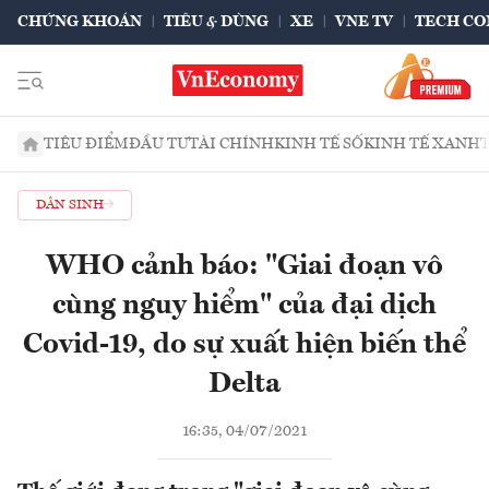
CHỨNG KHOÁN
TIÊU & DÙNG
XE
VNE TV
TECH CO
TIÊU ĐIỂM
ĐẦU TƯ
TÀI CHÍNH
KINH TẾ SỐ
KINH TẾ XANH
DÂN SINH
WHO cảnh báo: "Giai đoạn vô
cùng nguy hiểm" của đại dịch
Covid-19, do sự xuất hiện biến thể
Delta
16:35, 04/07/2021