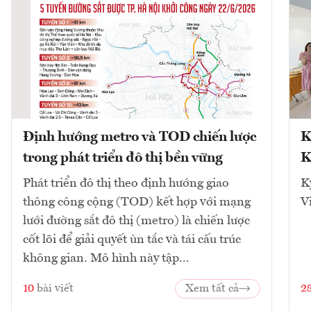
Định hướng metro và TOD chiến lược
K
trong phát triển đô thị bền vững
K
Phát triển đô thị theo định hướng giao
K
thông công cộng (TOD) kết hợp với mạng
V
lưới đường sắt đô thị (metro) là chiến lược
cốt lõi để giải quyết ùn tắc và tái cấu trúc
không gian. Mô hình này tập...
10
bài viết
Xem tất cả
2