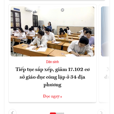
Dân sinh
Tiếp tục sắp xếp, giảm 17.102 cơ
Xây
sở giáo dục công lập ở 34 địa
đúng
phương
Đọc ngay