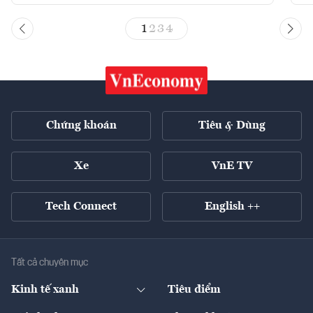
1
2
3
4
Chứng khoán
Tiêu & Dùng
Xe
VnE TV
Tech Connect
English ++
Tất cả chuyên mục
Kinh tế xanh
Tiêu điểm
Chuyển động xanh