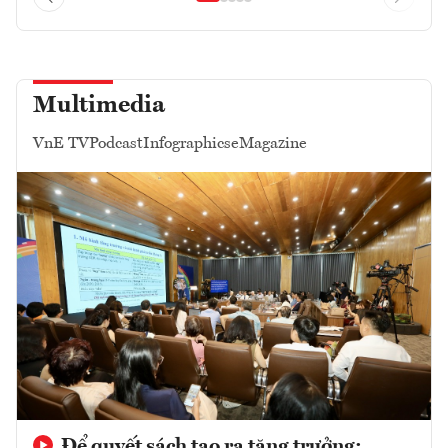
Multimedia
VnE TV
Podcast
Infographics
eMagazine
Để quyết sách tạo ra tăng trưởng: