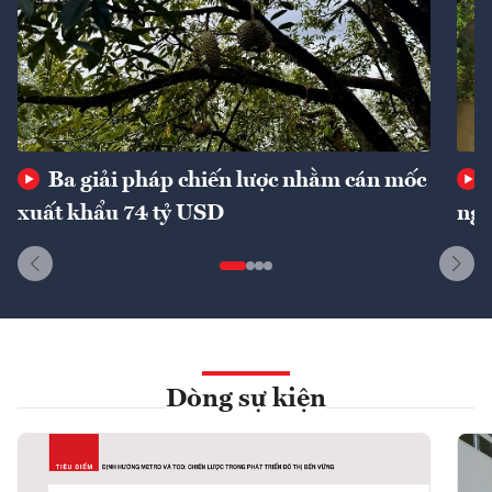
Ba giải pháp chiến lược nhằm cán mốc
xuất khẩu 74 tỷ USD
ngu
Dòng sự kiện