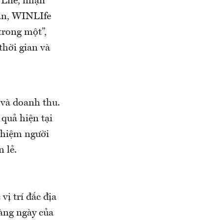
Life, nhận
san, WINLIfe
trong một”,
thời gian và
và doanh thu.
quả hiện tại
nghiệm người
 lẻ.
ị trí đắc địa
àng ngày của