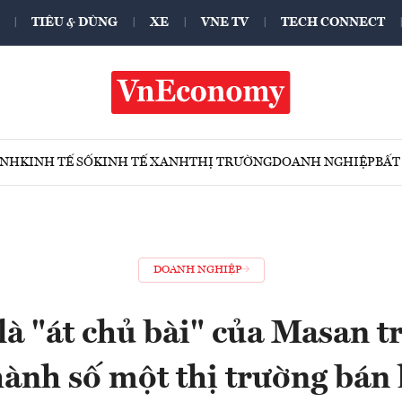
TIÊU & DÙNG
XE
VNE TV
TECH CONNECT
ÍNH
KINH TẾ SỐ
KINH TẾ XANH
THỊ TRƯỜNG
DOANH NGHIỆP
BẤT
DOANH NGHIỆP
à "át chủ bài" của Masan t
hành số một thị trường bán 