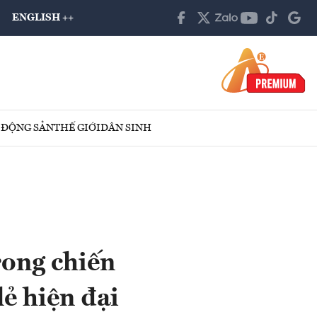
ENGLISH ++
 ĐỘNG SẢN
THẾ GIỚI
DÂN SINH
rong chiến
lẻ hiện đại