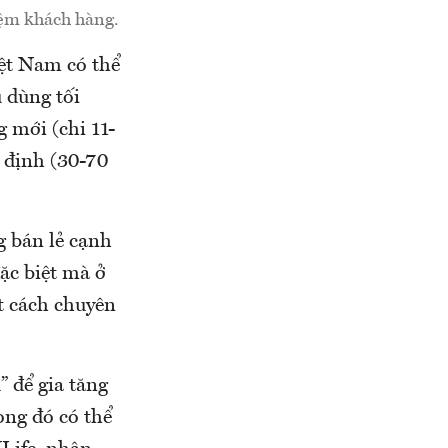
iệm khách hàng.
ệt Nam có thể
 dùng tối
g mới (chi 11-
n định (30-70
g bán lẻ cạnh
đặc biệt mà ở
t cách chuyên
” để gia tăng
ong đó có thể