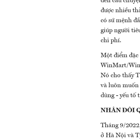
đến câu chuyệ
được nhiều th
có sứ mệnh đầy
giúp người tiê
chi phí.
Một điểm đặc 
WinMart/WinMa
Nó cho thấy Tậ
và luôn muốn c
dùng - yếu tố 
NHÂN ĐÔI Q
Tháng 9/2022, 
ở Hà Nội và T