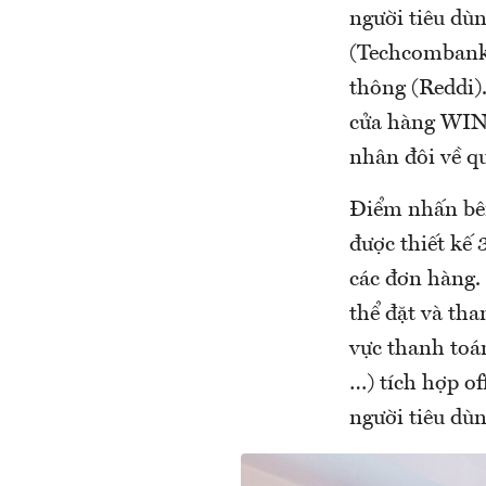
người tiêu dù
(Techcombank)
thông (Reddi)
cửa hàng WIN 
nhân đôi về q
Điểm nhấn bên
được thiết kế 
các đơn hàng.
thể đặt và th
vực thanh toá
…) tích hợp of
người tiêu dùn