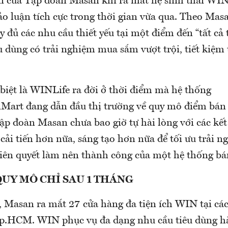
n của Tập đoàn Masan khi ra mắt hệ sinh thái WIN
ảo luận tích cực trong thời gian vừa qua. Theo Ma
 đủ các nhu cầu thiết yếu tại một điểm đến “tất cả 
u dùng có trải nghiệm mua sắm vượt trội, tiết kiệm 
biệt là WINLife ra đời ở thời điểm mà hệ thống
rt đang dẫn đầu thị trường về quy mô điểm bán 
p đoàn Masan chưa bao giờ tự hài lòng với các kết 
ải tiến hơn nữa, sáng tạo hơn nữa để tối ưu trải 
tiên quyết làm nên thành công của một hệ thống bán
UY MÔ CHỈ SAU 1 THÁNG
Masan ra mắt 27 cửa hàng đa tiện ích WIN tại các v
p.HCM. WIN phục vụ đa dạng nhu cầu tiêu dùng h