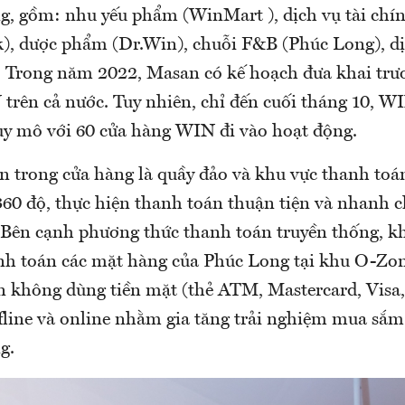
ng, gồm: nhu yếu phẩm (WinMart ), dịch vụ tài chí
, dược phẩm (Dr.Win), chuỗi F&B (Phúc Long), dị
. Trong năm 2022, Masan có kế hoạch đưa khai trươ
trên cả nước. Tuy nhiên, chỉ đến cuối tháng 10, W
uy mô với 60 cửa hàng WIN đi vào hoạt động.
 trong cửa hàng là quầy đảo và khu vực thanh toá
360 độ, thực hiện thanh toán thuận tiện và nhanh c
 Bên cạnh phương thức thanh toán truyền thống, k
anh toán các mặt hàng của Phúc Long tại khu O-Zon
n không dùng tiền mặt (thẻ ATM, Mastercard, Visa,
fline và online nhằm gia tăng trải nghiệm mua sắm 
g.