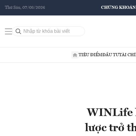
Thứ Sáu, 07/08/2026
CHỨNG KHOÁN
TIÊU ĐIỂM
ĐẦU TƯ
TÀI CH
WINLife l
lược trở t