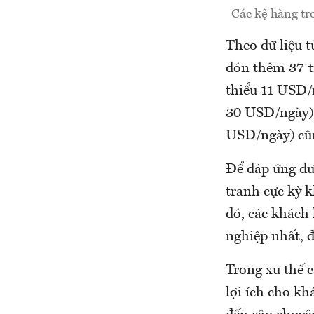
Các kệ hàng tr
Theo dữ liệu 
đón thêm 37 tr
thiểu 11 USD/n
30 USD/ngày) c
USD/ngày) cũn
Để đáp ứng đư
tranh cực kỳ k
đó, các khách
nghiệp nhất, đ
Trong xu thế c
lợi ích cho k