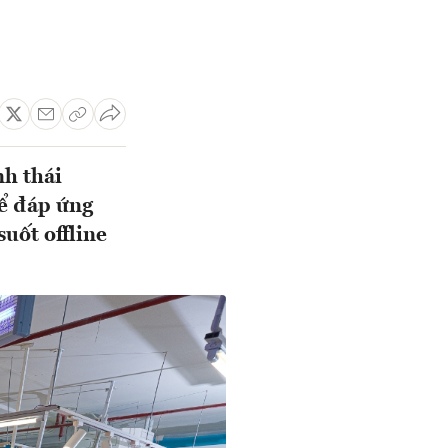
nh thái
để đáp ứng
uốt offline