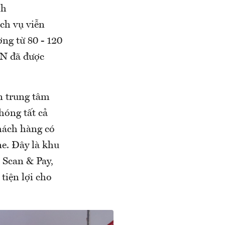
nh
ch vụ viễn
ng từ 80 - 120
IN đã được
n trung tâm
hóng tất cả
hách hàng có
e. Đây là khu
 Scan & Pay,
tiện lợi cho