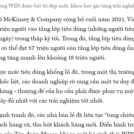
ong WIN được bài trí đẹp mắt, khoa học gia tăng trải ngh
từ McKinsey & Company công bố cuối năm 2021, Vi
iệu người vào tầng lớp tiêu dùng (những người tiêu
gày) trong thập kỷ tới. Trong đó, tầng lớp tiêu dùn
ó thể đạt 57 triệu người còn tầng lớp tiêu dùng ổ
g tăng mạnh lên khoảng 18 triệu người.
ợc mức tiêu dùng khổng lồ đó, trong một thị trườn
hốc liệt, các doanh nghiệp rõ ràng cần một tư duy 
 hàng - thượng đế của họ cần phải được phục vụ mộ
ầy đủ nhất với các trải nghiệm tốt nhất.
ạnh tranh đó, các nhà bán lẻ đã liên tục “tung chiêu
hách hàng cũ, thu hút khách hàng mới. Điển hình tr