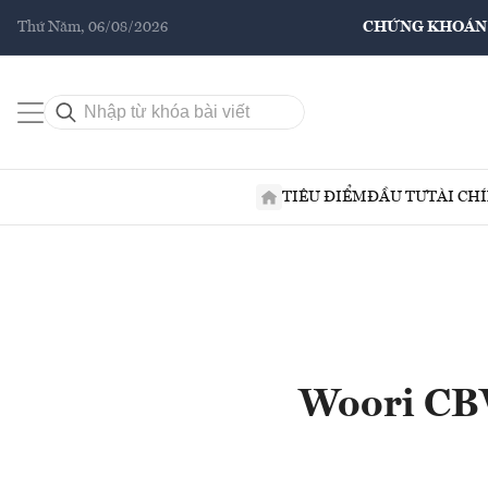
Thứ Năm, 06/08/2026
CHỨNG KHOÁN
TIÊU ĐIỂM
ĐẦU TƯ
TÀI CH
Woori CBV 