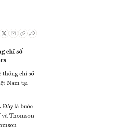
g chỉ số
ers
 thống chỉ số
iệt Nam tại
. Đây là bước
BV và Thomson
Thomson