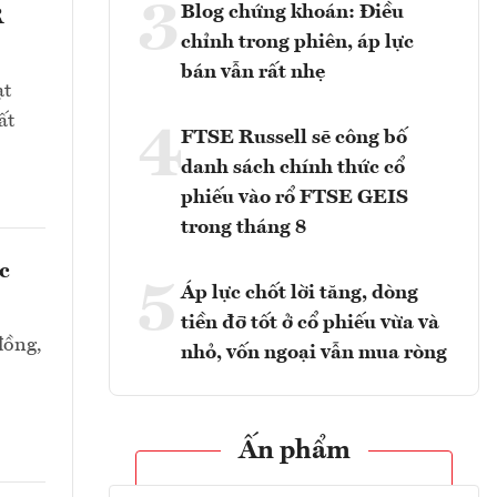
3
Blog chứng khoán: Điều
R
chỉnh trong phiên, áp lực
bán vẫn rất nhẹ
ạt
ất
4
FTSE Russell sẽ công bố
danh sách chính thức cổ
phiếu vào rổ FTSE GEIS
trong tháng 8
c
5
Áp lực chốt lời tăng, dòng
tiền đỡ tốt ở cổ phiếu vừa và
đồng,
nhỏ, vốn ngoại vẫn mua ròng
Ấn phẩm