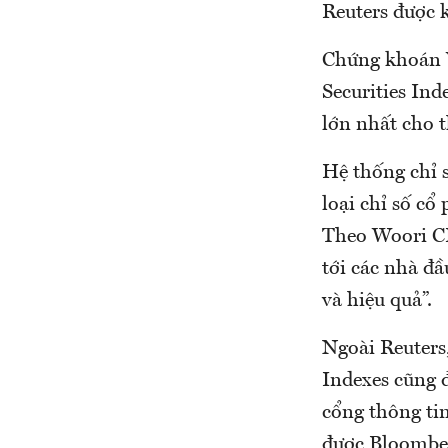
Reuters được k
Chứng khoán W
Securities Ind
lớn nhất cho t
Hệ thống chỉ 
loại chỉ số cổ 
Theo Woori CB
tới các nhà đ
và hiệu quả”.
Ngoài Reuters
Indexes cũng đ
cổng thông ti
được Bloomberg