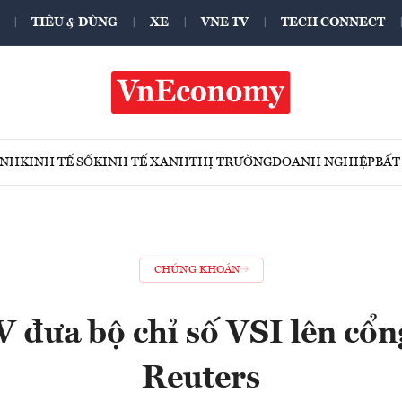
TIÊU & DÙNG
XE
VNE TV
TECH CONNECT
ÍNH
KINH TẾ SỐ
KINH TẾ XANH
THỊ TRƯỜNG
DOANH NGHIỆP
BẤT
CHỨNG KHOÁN
đưa bộ chỉ số VSI lên cổn
Reuters