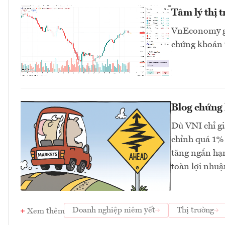
Tâm lý thị 
VnEconomy giớ
chứng khoán v
Blog chứng
Dù VNI chỉ gi
chỉnh quá 1% 
tăng ngắn hạn
toàn lợi nhuậ
Doanh nghiệp niêm yết
Thị trường
Xem thêm