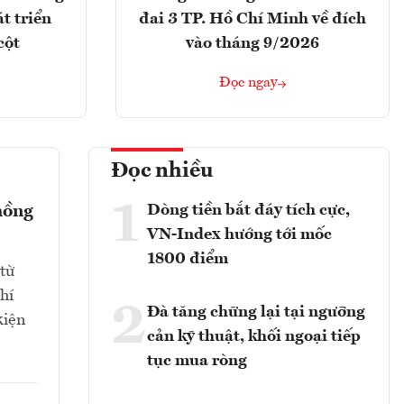
t triển
đai 3 TP. Hồ Chí Minh về đích
cột
vào tháng 9/2026
Đọc ngay
Đọc nhiều
1
Dòng tiền bắt đáy tích cực,
hồng
VN-Index hướng tới mốc
1800 điểm
từ
hí
2
Đà tăng chững lại tại ngưỡng
kiện
cản kỹ thuật, khối ngoại tiếp
tục mua ròng