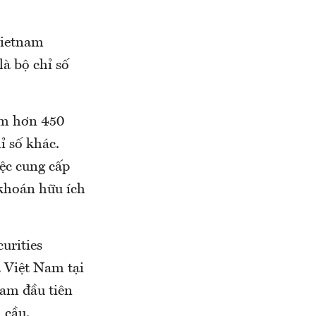
Vietnam
là bộ chỉ số
ồm hơn 450
hỉ số khác.
ệc cung cấp
 khoán hữu ích
urities
a Việt Nam tại
Nam đầu tiên
 cầu.