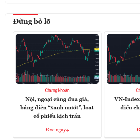
Đừng bỏ lỡ
Chứng khoán
C
Nội, ngoại cùng đua giá,
VN-Index 
bảng điện “xanh mướt”, loạt
điều ch
cổ phiếu kịch trần
Đọc ngay
Đ