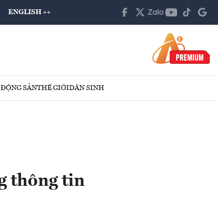
ENGLISH ++
 ĐỘNG SẢN
THẾ GIỚI
DÂN SINH
g thông tin