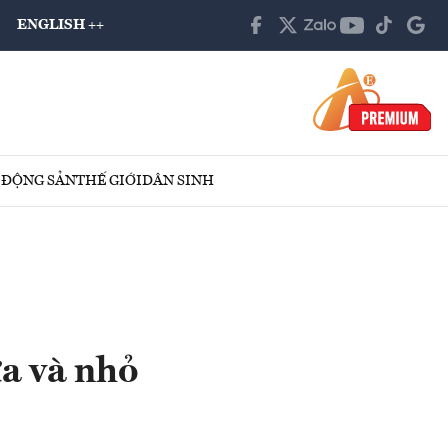
ENGLISH ++
 ĐỘNG SẢN
THẾ GIỚI
DÂN SINH
a và nhỏ