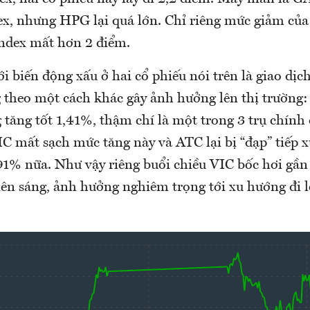
x, nhưng HPG lại quá lớn. Chỉ riêng mức giảm củ
ndex mất hơn 2 điểm.
 biến động xấu ở hai cổ phiếu nói trên là giao dịch
 theo một cách khác gây ảnh hưởng lên thị trường:
tăng tốt 1,41%, thậm chí là một trong 3 trụ chính 
IC mất sạch mức tăng này và ATC lại bị “đạp” tiếp 
91% nữa. Như vậy riêng buổi chiều VIC bốc hơi gần 
iên sáng, ảnh hưởng nghiêm trọng tới xu hướng đi l