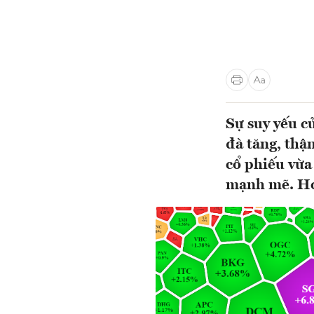
Sự suy yếu củ
đà tăng, thậ
cổ phiếu vừa
mạnh mẽ. HoS