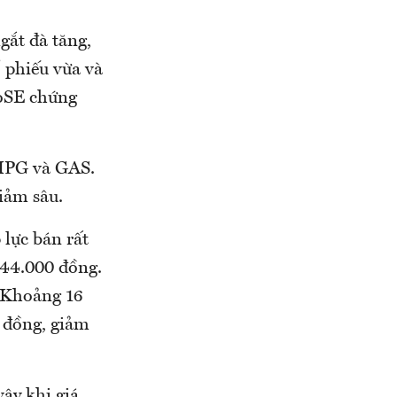
ngắt đà tăng,
 phiếu vừa và
HoSE chứng
 HPG và GAS.
iảm sâu.
 lực bán rất
 44.000 đồng.
. Khoảng 16
0 đồng, giảm
vậy khi giá