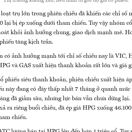
Thị trường không xấu, nếu nhìn từ góc độ giá cổ phiếu.
 loạt trụ lớn trong phiên chiều đã khiến các chỉ số 
 lại bị ép xuống dưới tham chiếu. Tuy vậy nhóm cổ
thoát khỏi ảnh hưởng chung, giao dịch mạnh mẽ. 
 phiếu tăng kịch trần.
ớn có ảnh hưởng mạnh tới chỉ số chiều nay là VIC,
HPG và GAS xuất hiện thanh khoản rất lớn và giá g
 phiếu siêu thanh khoản, phiên chiều xuất hiện áp
u này đang có đáy thấp nhất 7 tháng ở quanh mức
áng đã giảm sâu, nhưng lực bán vẫn chưa dừng lại
 xả ra riêng buổi chiều, đã ép giá HPG xuống 46.10
tham chiếu.
ATC lượng bán tại HPG lên đến hơn 1 triệu cổ. Tuy 