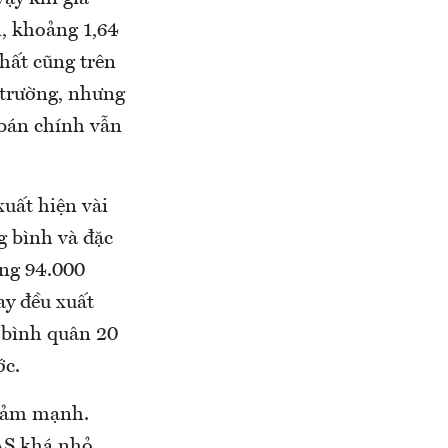
, khoảng 1,64
hất cũng trên
ị trường, nhưng
 bán chính vẫn
xuất hiện vài
g bình và đặc
ống 94.000
y đều xuất
 bình quân 20
ớc.
giảm mạnh.
GAS khá nhỏ