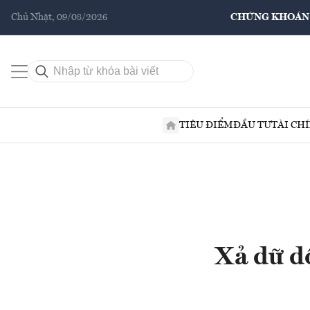
Chủ Nhật, 09/08/2026
CHỨNG KHOÁN
TIÊU ĐIỂM
ĐẦU TƯ
TÀI CH
Xả dữ d