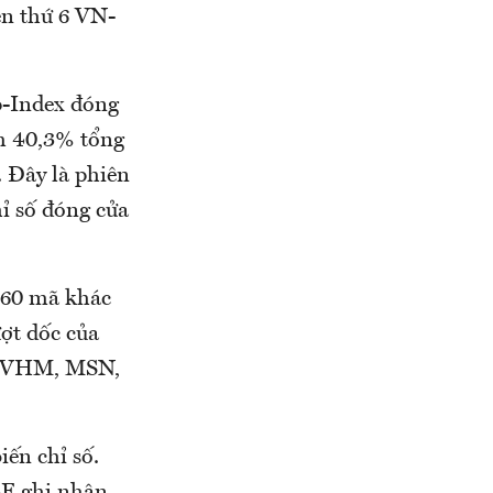
ên thứ 6 VN-
p-Index đóng
m 40,3% tổng
. Đây là phiên
hỉ số đóng cửa
 60 mã khác
ượt dốc của
có VHM, MSN,
ến chỉ số.