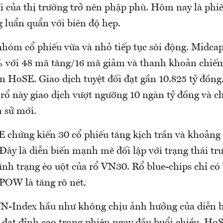
i của thị trường trở nên phập phù. Hôm nay là phi
 luẩn quẩn với biên độ hẹp.
nhóm cổ phiếu vừa và nhỏ tiếp tục sôi động. Midca
% với 48 mã tăng/16 mã giảm và thanh khoản chiế
àn HoSE. Giao dịch tuyệt đối đạt gần 10.825 tỷ đồng
p rổ này giao dịch vượt ngưỡng 10 ngàn tỷ đồng và c
h sử mới.
 chứng kiến 30 cổ phiếu tăng kịch trần và khoảng
Đây là diễn biến mạnh mẽ đối lập với trạng thái tr
ình trạng èo uột của rổ VN30. Rổ blue-chips chỉ 
OW là tăng rõ nét.
N-Index hầu như không chịu ảnh hưởng của diễn bi