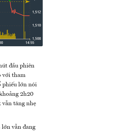
hút đầu phiên
o với tham
ổ phiếu lớn nói
à khoảng 2h20
x vẫn tăng nhẹ
 lớn vẫn đang