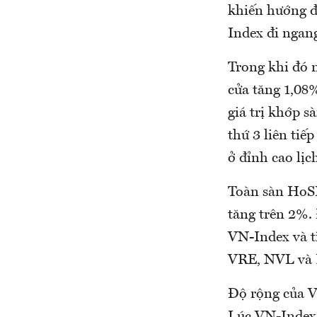
khiến hướng đ
Index đi ngang
Trong khi đó 
cửa tăng 1,08
giá trị khớp s
thứ 3 liên tiế
ở đỉnh cao lịc
Toàn sàn HoSE
tăng trên 2%. 
VN-Index và t
VRE, NVL và P
Độ rộng của V