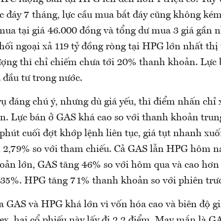
 đáy 7 tháng, lực cầu mua bắt đáy cũng không kém
mua tại giá 46.000 đồng và tổng dư mua 3 giá gần n
Khối ngoại xả 119 tỷ đồng ròng tại HPG lớn nhất th
lượng thì chỉ chiếm chưa tới 20% thanh khoản. Lực
 đầu tư trong nước.
ụ đáng chú ý, nhưng dù giá yếu, thì điểm nhấn chỉ 
ên. Lực bán ở GAS khá cao so với thanh khoản trun
phút cuối đợt khớp lệnh liên tục, giá tụt nhanh xu
i 2,79% so với tham chiếu. Cả GAS lẫn HPG hôm na
oản lớn, GAS tăng 46% so với hôm qua và cao hơn
35%. HPG tăng 71% thanh khoản so với phiên trư
 GAS và HPG khá lớn vì vốn hóa cao và biên độ 
x, hai cổ phiếu này lấy đi 2,2 điểm. May mắn là 