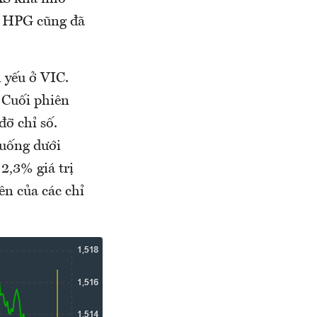
a HPG cũng đã
 yếu ở VIC.
 Cuối phiên
đỡ chỉ số.
xuống dưới
2,3% giá trị
ên của các chỉ