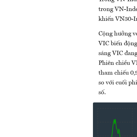
trong VN-Inde
khiến VN30-I
Cộng hưởng với
VIC biến động
sáng VIC đang 
Phiên chiều V
tham chiếu 0,
so với cuối ph
số.