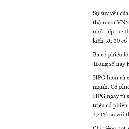
Sự suy yếu của
thậm chí VN30
nhỏ tiếp tục 
kiến tới 30 cổ
Ba cổ phiếu l
Trong số này 
HPG luôn cả cổ
mạnh. Cổ phiế
HPG ngay từ s
triệu cổ phiếu
1,71% so với 
Chỉ riêng đợt 