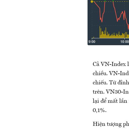
Cả VN-Index l
chiều. VN-Ind
chiếu. Từ đỉnh
trên. VN30-In
lại để mất lầ
0,1%.
Hiện tượng ph