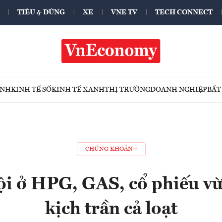
TIÊU & DÙNG
XE
VNE TV
TECH CONNECT
ÍNH
KINH TẾ SỐ
KINH TẾ XANH
THỊ TRƯỜNG
DOANH NGHIỆP
BẤT
CHỨNG KHOÁN
ội ở HPG, GAS, cổ phiếu vừ
kịch trần cả loạt