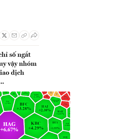
chỉ số ngắt
Tuy vậy nhóm
iao dịch
..