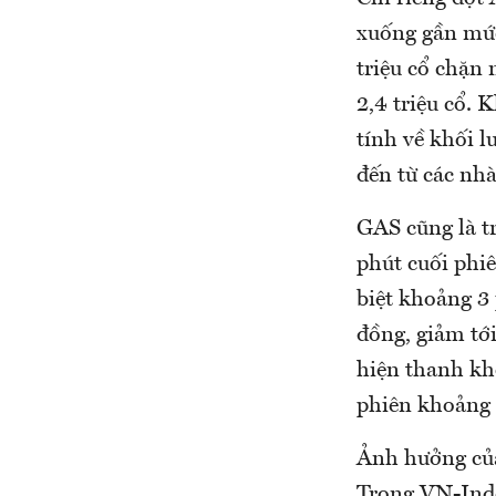
xuống gần mức
triệu cổ chặn 
2,4 triệu cổ. 
tính về khối 
đến từ các nhà
GAS cũng là tr
phút cuối phi
biệt khoảng 3 
đồng, giảm tớ
hiện thanh kh
phiên khoảng 
Ảnh hưởng của
Trong VN-Inde