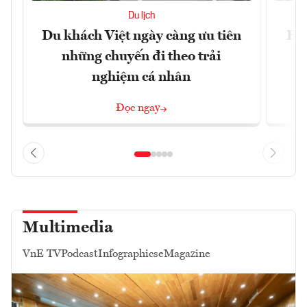
Du lịch
Du khách Việt ngày càng ưu tiên
Hol
những chuyến đi theo trải
nghiệm cá nhân
Đọc ngay
Multimedia
VnE TV
Podcast
Infographics
eMagazine