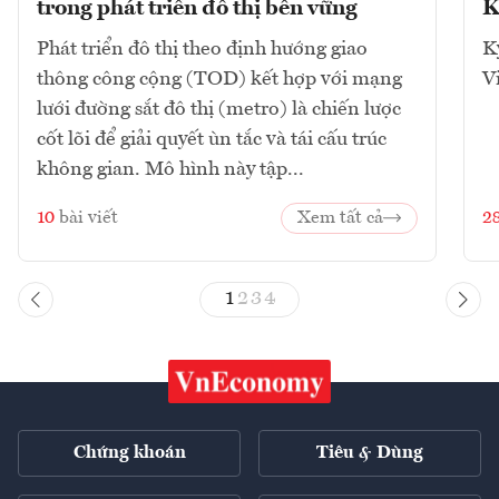
trong phát triển đô thị bền vững
K
Phát triển đô thị theo định hướng giao
K
thông công cộng (TOD) kết hợp với mạng
V
lưới đường sắt đô thị (metro) là chiến lược
cốt lõi để giải quyết ùn tắc và tái cấu trúc
không gian. Mô hình này tập...
10
bài viết
Xem tất cả
2
1
2
3
4
Chứng khoán
Tiêu & Dùng