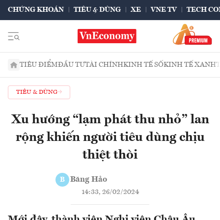
CHỨNG KHOÁN
TIÊU & DÙNG
XE
VNE TV
TECH CO
TIÊU ĐIỂM
ĐẦU TƯ
TÀI CHÍNH
KINH TẾ SỐ
KINH TẾ XANH
TIÊU & DÙNG
Xu hướng “lạm phát thu nhỏ” lan
rộng khiến người tiêu dùng chịu
thiệt thòi
Băng Hảo
B
14:33, 26/02/2024
Mới đây, thành viên Nghị viện Châu Âu