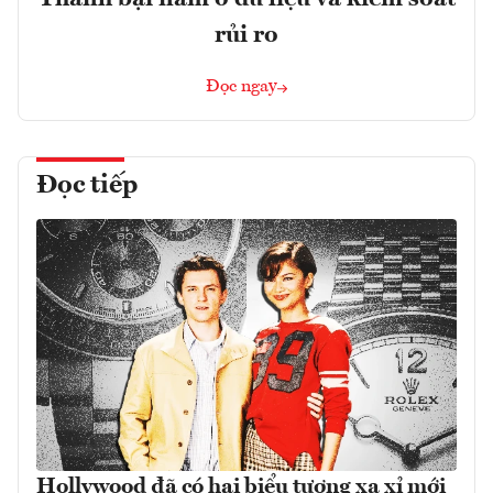
rủi ro
Đọc ngay
Đọc tiếp
Hollywood đã có hai biểu tượng xa xỉ mới