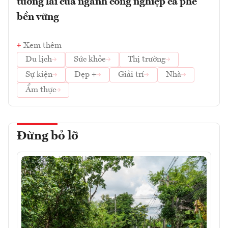
tương lai của ngành công nghiệp cà phê
bền vững
Xem thêm
Du lịch
Sức khỏe
Thị trường
Sự kiện
Đẹp +
Giải trí
Nhà
Ẩm thực
Đừng bỏ lỡ