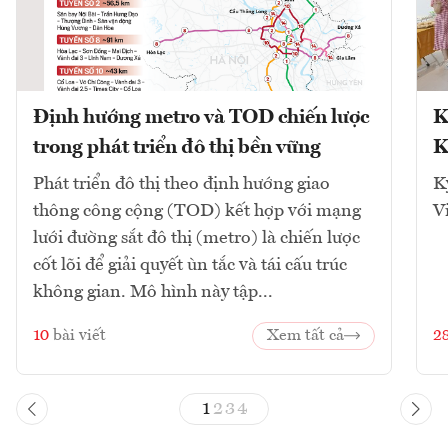
Định hướng metro và TOD chiến lược
K
trong phát triển đô thị bền vững
K
Phát triển đô thị theo định hướng giao
K
thông công cộng (TOD) kết hợp với mạng
V
lưới đường sắt đô thị (metro) là chiến lược
cốt lõi để giải quyết ùn tắc và tái cấu trúc
không gian. Mô hình này tập...
10
bài viết
Xem tất cả
2
1
2
3
4