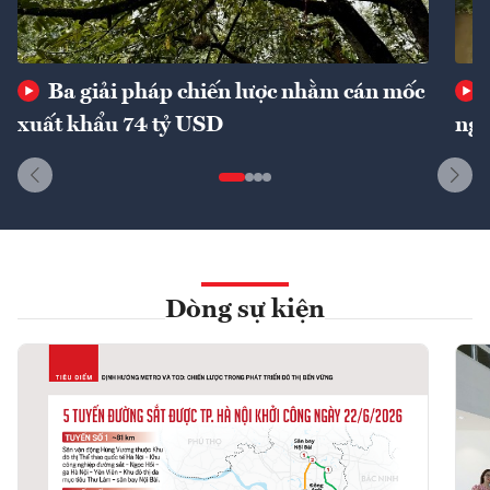
Ba giải pháp chiến lược nhằm cán mốc
xuất khẩu 74 tỷ USD
ngu
Dòng sự kiện