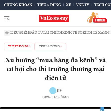
CHỨNG KHOÁN
TIÊU & DÙNG
XE
VNE TV
TECH CO
TIÊU ĐIỂM
ĐẦU TƯ
TÀI CHÍNH
KINH TẾ SỐ
KINH TẾ XANH
THỊ TRƯỜNG
TIÊU & DÙNG
Xu hướng “mua hàng đa kênh” và
cơ hội cho thị trường thương mại
điện tử
PV
11:25, 21/03/2017