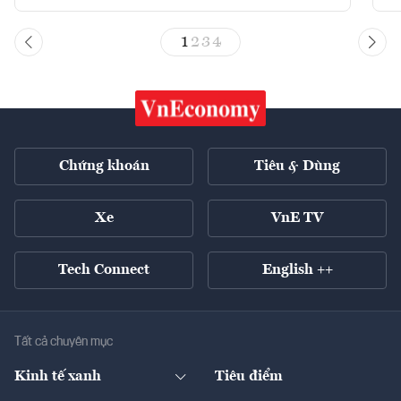
1
2
3
4
Chứng khoán
Tiêu & Dùng
Xe
VnE TV
Tech Connect
English ++
Tất cả chuyên mục
Kinh tế xanh
Tiêu điểm