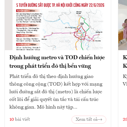
Định hướng metro và TOD chiến lược
K
trong phát triển đô thị bền vững
K
Phát triển đô thị theo định hướng giao
K
thông công cộng (TOD) kết hợp với mạng
V
lưới đường sắt đô thị (metro) là chiến lược
cốt lõi để giải quyết ùn tắc và tái cấu trúc
không gian. Mô hình này tập...
10
bài viết
Xem tất cả
2