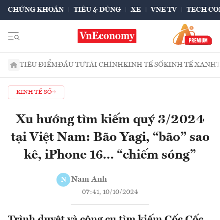
CHỨNG KHOÁN
TIÊU & DÙNG
XE
VNE TV
TECH CO
TIÊU ĐIỂM
ĐẦU TƯ
TÀI CHÍNH
KINH TẾ SỐ
KINH TẾ XANH
KINH TẾ SỐ
Xu hướng tìm kiếm quý 3/2024
tại Việt Nam: Bão Yagi, “bão” sao
kê, iPhone 16… “chiếm sóng”
Nam Anh
N
07:41, 10/10/2024
Trình duyệt và công cụ tìm kiếm Cốc Cốc