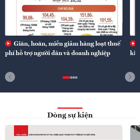
Giãn, hoãn, miễn giảm hàng loạt thuế
phí hỗ trợ người dân và doanh nghiệp
kin
Dòng sự kiện