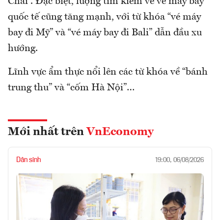
Chải”. Đặc biệt, lượng tìm kiếm về vé máy bay
quốc tế cũng tăng mạnh, với từ khóa “vé máy
bay đi Mỹ” và “vé máy bay đi Bali” dẫn đầu xu
hướng.
Lĩnh vực ẩm thực nổi lên các từ khóa về “bánh
trung thu” và “cốm Hà Nội”…
Mới nhất trên
VnEconomy
Dân sinh
19:00, 06/08/2026