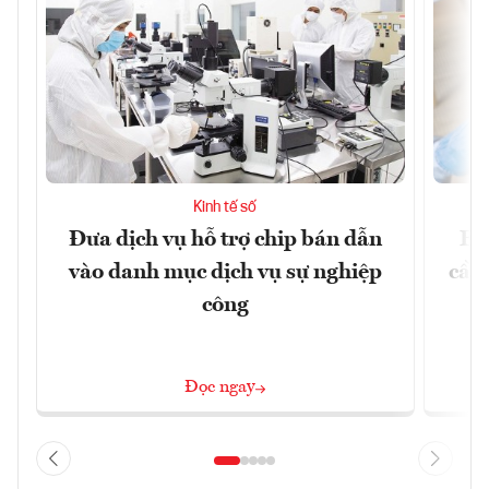
Kinh tế số
Đưa dịch vụ hỗ trợ chip bán dẫn
EU
vào danh mục dịch vụ sự nghiệp
cầu
công
Đọc ngay