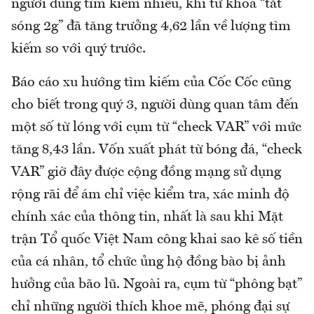
người dùng tìm kiếm nhiều, khi từ khoá “tắt
sóng 2g” đã tăng trưởng 4,62 lần về lượng tìm
kiếm so với quý trước.
Báo cáo xu hướng tìm kiếm của Cốc Cốc cũng
cho biết trong quý 3, người dùng quan tâm đến
một số từ lóng với cụm từ “check VAR” với mức
tăng 8,43 lần. Vốn xuất phát từ bóng đá, “check
VAR” giờ đây được cộng đồng mạng sử dụng
rộng rãi để ám chỉ việc kiểm tra, xác minh độ
chính xác của thông tin, nhất là sau khi Mặt
trận Tổ quốc Việt Nam công khai sao kê số tiền
của cá nhân, tổ chức ủng hộ đồng bào bị ảnh
hưởng của bão lũ. Ngoài ra, cụm từ “phông bạt”
chỉ những người thích khoe mẽ, phóng đại sự