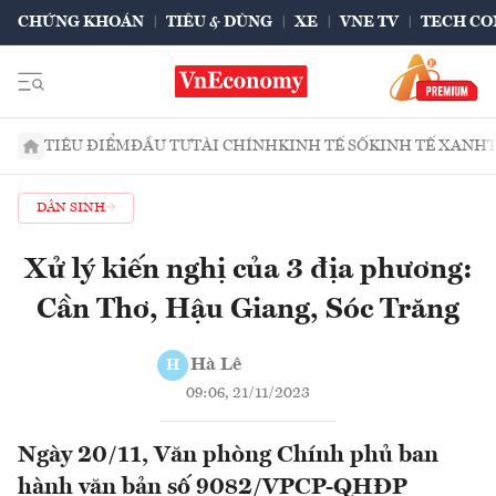
CHỨNG KHOÁN
TIÊU & DÙNG
XE
VNE TV
TECH CO
TIÊU ĐIỂM
ĐẦU TƯ
TÀI CHÍNH
KINH TẾ SỐ
KINH TẾ XANH
DÂN SINH
Xử lý kiến nghị của 3 địa phương:
Cần Thơ, Hậu Giang, Sóc Trăng
Hà Lê
H
09:06, 21/11/2023
Ngày 20/11, Văn phòng Chính phủ ban
hành văn bản số 9082/VPCP-QHĐP