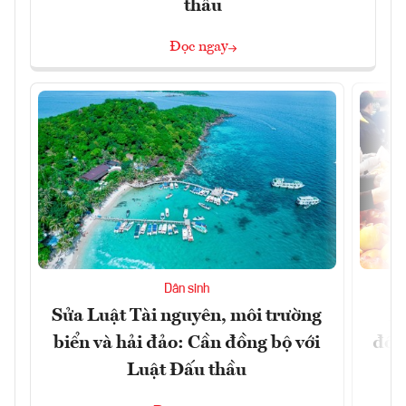
thầu
Đọc ngay
Dân sinh
Sửa Luật Tài nguyên, môi trường
L
biển và hải đảo: Cần đồng bộ với
đổi)
Luật Đấu thầu