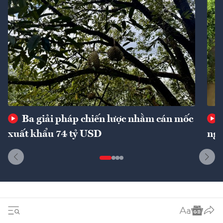
Ba giải pháp chiến lược nhằm cán mốc
xuất khẩu 74 tỷ USD
ngu
Dòng sự kiện