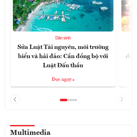
Dân sinh
Sửa Luật Tài nguyên, môi trường
L
biển và hải đảo: Cần đồng bộ với
đổi)
Luật Đấu thầu
Đọc ngay
Multimedia