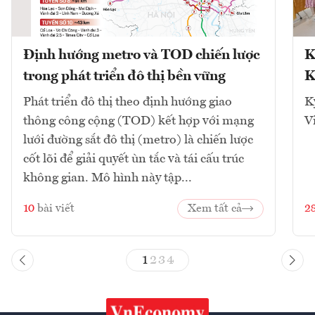
Định hướng metro và TOD chiến lược
K
trong phát triển đô thị bền vững
K
Phát triển đô thị theo định hướng giao
K
thông công cộng (TOD) kết hợp với mạng
V
lưới đường sắt đô thị (metro) là chiến lược
cốt lõi để giải quyết ùn tắc và tái cấu trúc
không gian. Mô hình này tập...
10
bài viết
Xem tất cả
2
1
2
3
4