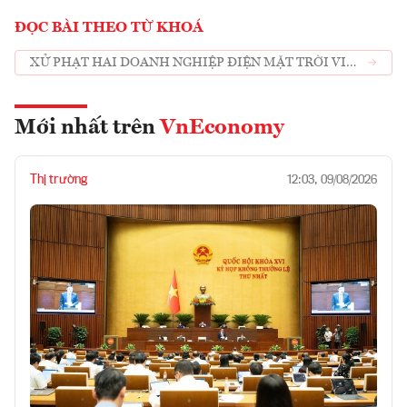
ĐỌC BÀI THEO TỪ KHOÁ
XỬ PHẠT HAI DOANH NGHIỆP ĐIỆN MẶT TRỜI VI
PHẠM QUY ĐỊNH VỀ XÂY DỰNG
Mới nhất trên
VnEconomy
Thị trường
12:03, 09/08/2026