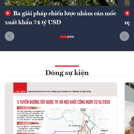
Ba giải pháp chiến lược nhằm cán mốc
xuất khẩu 74 tỷ USD
ngu
Dòng sự kiện