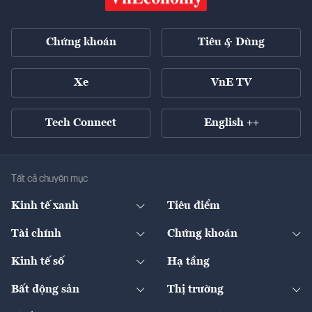
Chứng khoán
Tiêu & Dùng
Xe
VnE TV
Tech Connect
English ++
Tất cả chuyên mục
Kinh tế xanh
Tiêu điểm
Chuyển động xanh
Tài chính
Chứng khoán
Pháp lý
Ngân hàng
Doanh nghiệp niêm yết
Kinh tế số
Hạ tầng
Thương hiệu xanh
Thị trường vốn
Thị trường
Sản phẩm - Thị trường
Bất động sản
Thị trường
Diễn đàn
Thuế
Đầu tư
Tài sản số
Chính sách
Xuất nhập khẩu