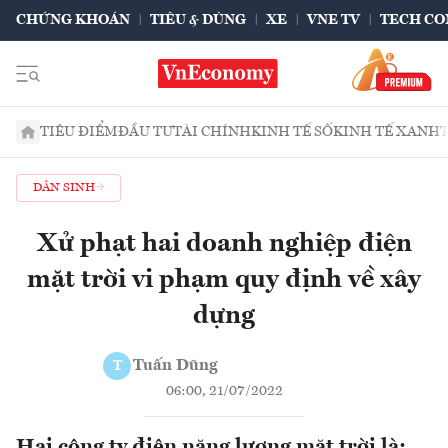
CHỨNG KHOÁN
TIÊU & DÙNG
XE
VNE TV
TECH CO
TIÊU ĐIỂM
ĐẦU TƯ
TÀI CHÍNH
KINH TẾ SỐ
KINH TẾ XANH
DÂN SINH
Xử phạt hai doanh nghiệp điện
mặt trời vi phạm quy định về xây
dựng
Tuấn Dũng
T
06:00, 21/07/2022
Hai công ty điện năng lượng mặt trời là: