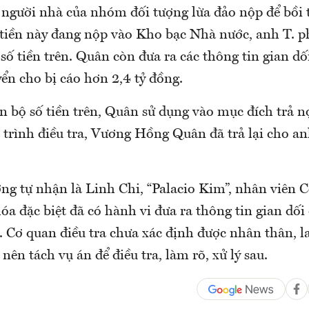
 người nhà của nhóm đối tượng lừa đảo nộp để bồi t
 tiền này đang nộp vào Kho bạc Nhà nước, anh T. p
 số tiền trên. Quân còn đưa ra các thông tin gian d
ển cho bị cáo hơn 2,4 tỷ đồng.
n bộ số tiền trên, Quân sử dụng vào mục đích trả nợ
trình điều tra, Vương Hồng Quân đã trả lại cho anh
ng tự nhận là Linh Chi, “Palacio Kim”, nhân viên C
a đặc biệt đã có hành vi đưa ra thông tin gian dối
. Cơ quan điều tra chưa xác định được nhân thân, la
 nên tách vụ án để điều tra, làm rõ, xử lý sau.