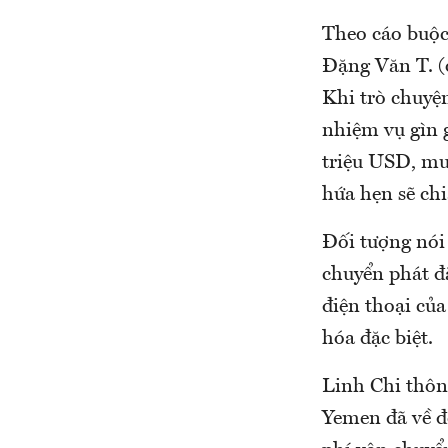
Theo cáo buộc
Đặng Văn T. (
Khi trò chuyệ
nhiệm vụ gìn g
triệu USD, mu
hứa hẹn sẽ ch
Đối tượng nói
chuyển phát đặ
điện thoại củ
hóa đặc biệt.
Linh Chi thôn
Yemen đã về đ