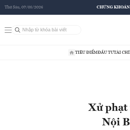
Thứ Sáu, 07/08/2026
CHỨNG KHOÁN
TIÊU ĐIỂM
ĐẦU TƯ
TÀI CH
Xử phạt 
Nội B