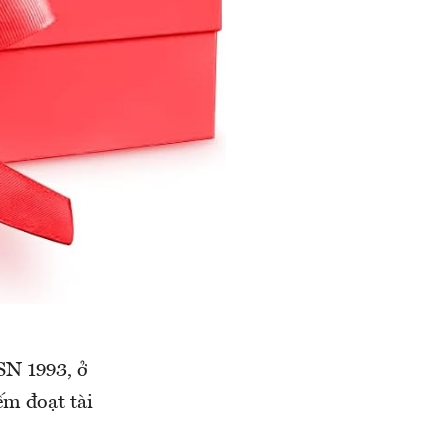
SN 1993, ở
ếm đoạt tài