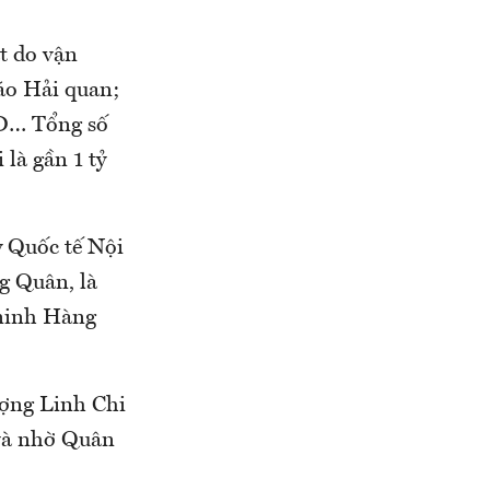
t do vận
áo Hải quan;
SD… Tổng số
 là gần 1 tỷ
y Quốc tế Nội
g Quân, là
 ninh Hàng
ượng Linh Chi
 và nhờ Quân