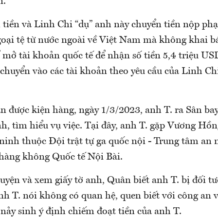
n.
 tiền và Linh Chi “dụ” anh này chuyển tiền nộp phạ
goại tệ từ nước ngoài về Việt Nam mà không khai b
ể mở tài khoản quốc tế để nhận số tiền 5,4 triệu U
 chuyển vào các tài khoản theo yêu cầu của Linh Chi
 được kiện hàng, ngày 1/3/2023, anh T. ra Sân ba
h, tìm hiểu vụ việc. Tại đây, anh T. gặp Vương Hồn
ninh thuộc Đội trật tự ga quốc nội - Trung tâm an
hàng không Quốc tế Nội Bài.
uyện và xem giấy tờ anh, Quân biết anh T. bị đối t
anh T. nói không có quan hệ, quen biết với công an
nảy sinh ý định chiếm đoạt tiền của anh T.