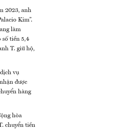
m 2023, anh
alacio Kim”.
đang làm
 số tiền 5,4
nh T. giữ hộ,
 dịch vụ
. nhận được
 chuyển hàng
 Cộng hòa
. chuyển tiền