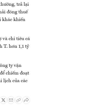
hường, trả lại
hải đóng thuế
ối khác khiến
 và chi tiêu cá
 T. hơn 1,1 tỷ
ông ty vận
 để chiếm đoạt
i lịch của các