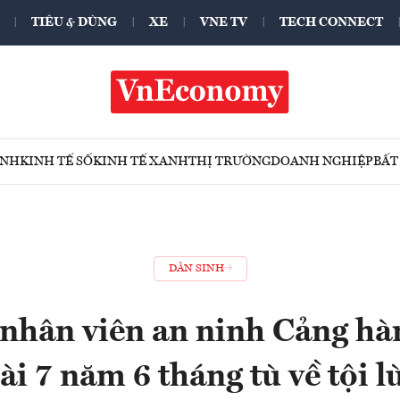
TIÊU & DÙNG
XE
VNE TV
TECH CONNECT
ÍNH
KINH TẾ SỐ
KINH TẾ XANH
THỊ TRƯỜNG
DOANH NGHIỆP
BẤT
DÂN SINH
nhân viên an ninh Cảng h
ài 7 năm 6 tháng tù về tội l