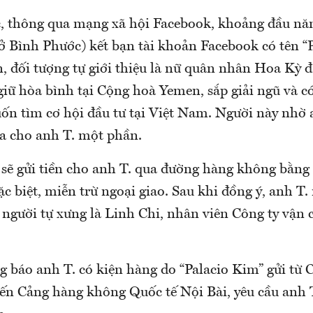
, thông qua mạng xã hội Facebook, khoảng đầu nă
ở Bình Phước) kết bạn tài khoản Facebook có tên “P
n, đối tượng tự giới thiệu là nữ quân nhân Hoa Kỳ 
iữ hòa bình tại Cộng hoà Yemen, sắp giải ngũ và có
ốn tìm cơ hội đầu tư tại Việt Nam. Người này nhờ a
ia cho anh T. một phần.
 sẽ gửi tiền cho anh T. qua đường hàng không bằng
c biệt, miễn trừ ngoại giao. Sau khi đồng ý, anh T
a người tự xưng là Linh Chi, nhân viên Công ty vận
g báo anh T. có kiện hàng do “Palacio Kim” gửi từ
ến Cảng hàng không Quốc tế Nội Bài, yêu cầu anh T