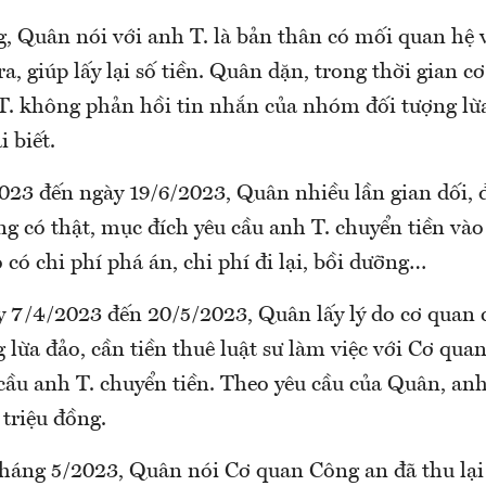
g, Quân nói với anh T. là bản thân có mối quan hệ 
ra, giúp lấy lại số tiền. Quân dặn, trong thời gian 
 T. không phản hồi tin nhắn của nhóm đối tượng lừ
i biết.
023 đến ngày 19/6/2023, Quân nhiều lần gian dối, 
g có thật, mục đích yêu cầu anh T. chuyển tiền vào
có chi phí phá án, chi phí đi lại, bồi dưỡng…
y 7/4/2023 đến 20/5/2023, Quân lấy lý do cơ quan 
 lừa đảo, cần tiền thuê luật sư làm việc với Cơ qua
cầu anh T. chuyển tiền. Theo yêu cầu của Quân, an
triệu đồng.
háng 5/2023, Quân nói Cơ quan Công an đã thu lại 