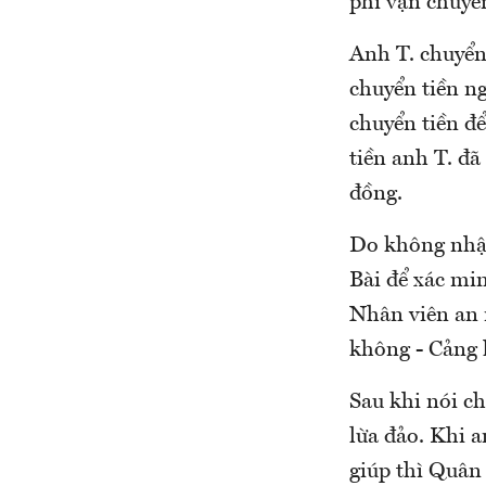
phí vận chuyể
Anh T. chuyển
chuyển tiền n
chuyển tiền đ
tiền anh T. đã
đồng.
Do không nhận
Bài để xác min
Nhân viên an 
không - Cảng 
Sau khi nói ch
lừa đảo. Khi 
giúp thì Quân 