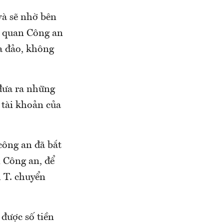
và sẽ nhờ bên
cơ quan Công an
a đảo, không
đưa ra những
 tài khoản của
công an đã bắt
n Công an, để
h T. chuyển
được số tiền