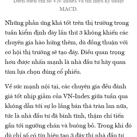
Diễn biến chỉ số VN-Index và tín hiệu kỹ thuật
MACD.
Những phản ứng khá tốt trên thị trường trong
tuần kiểm định đáy lần thứ 3 không khiến các
chuyên gia hào hứng thêm, dù đồng thuận với
cơ hội thị trường sẽ tạo đáy. Điều quan trọng
hơn được nhấn mạnh là nhà đầu tư hãy quan
tâm lựa chọn đúng cổ phiếu.
Về sức mạnh nội tại, các chuyên gia đều đánh
giá tốt nhịp giảm của VN-Index giữa tuần qua
không dẫn tới sự lo lắng bán thá tràn lan nữa,
tức là nhà đầu tư đã bình tĩnh, thậm chí tiến
gần tới ngưỡng chán và buông bỏ. Trong khi đó
dù chỉ số có tín hiệu tạo 3 đáy thì nhà đầu tư