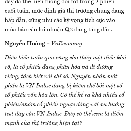
đáy đã thể hiện tương đối tốt trong 2 phiên
cuối tuần, mức định giá thị trường chung đang
hấp dẫn, cũng như các kỳ vọng tích cực vào
mùa báo cáo lợi nhuận Q2 đang tăng dần.
Nguyễn Hoàng
–
VnEconomy
Diễn biến tuần qua cũng cho thấy một điều khá
rõ, là cổ phiếu đang phân hóa và đi đường
riêng, tách biệt với chỉ số. Nguyên nhân một
phần là VN-Index đang bị kiềm chế bởi một số
cổ phiếu vốn hóa lớn. Có thể kể ra khá nhiều cổ
phiếu/nhóm cổ phiếu ngược dòng với xu hướng
test đáy của VN-Index. Đây có thể xem là điểm
mạnh của thị trường hiện tại?