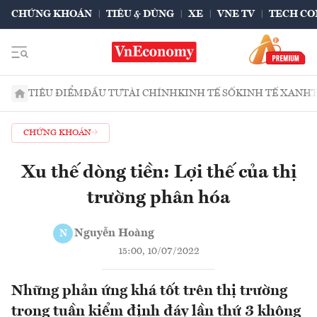
CHỨNG KHOÁN
TIÊU & DÙNG
XE
VNE TV
TECH CO
TIÊU ĐIỂM
ĐẦU TƯ
TÀI CHÍNH
KINH TẾ SỐ
KINH TẾ XANH
CHỨNG KHOÁN
Xu thế dòng tiền: Lợi thế của thị
trường phân hóa
Nguyễn Hoàng
N
15:00, 10/07/2022
Những phản ứng khá tốt trên thị trường
trong tuần kiểm định đáy lần thứ 3 không