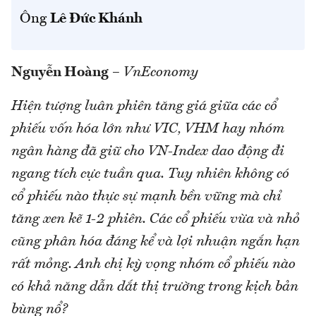
Ông
Lê Đức Khánh
Nguyễn Hoàng
–
VnEconomy
Hiện tượng luân phiên tăng giá giữa các cổ
phiếu vốn hóa lớn như VIC, VHM hay nhóm
ngân hàng đã giữ cho VN-Index dao động đi
ngang tích cực tuần qua. Tuy nhiên không có
cổ phiếu nào thực sự mạnh bền vững mà chỉ
tăng xen kẽ 1-2 phiên. Các cổ phiếu vừa và nhỏ
cũng phân hóa đáng kể và lợi nhuận ngắn hạn
rất mỏng. Anh chị kỳ vọng nhóm cổ phiếu nào
có khả năng dẫn dắt thị trường trong kịch bản
bùng nổ?