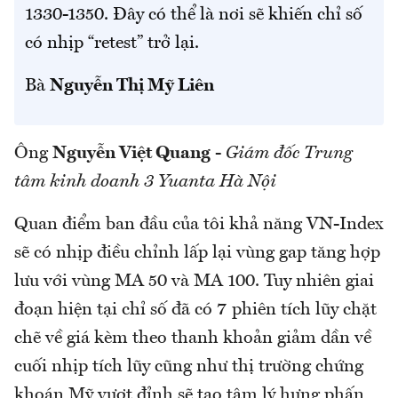
1330-1350. Đây có thể là nơi sẽ khiến chỉ số
có nhịp “retest” trở lại.
Bà
Nguyễn Thị Mỹ Liên
Ông
Nguyễn Việt Quang
-
Giám đốc Trung
tâm kinh doanh 3 Yuanta Hà Nội
Quan điểm ban đầu của tôi khả năng VN-Index
sẽ có nhịp điều chỉnh lấp lại vùng gap tăng hợp
lưu với vùng MA 50 và MA 100. Tuy nhiên giai
đoạn hiện tại chỉ số đã có 7 phiên tích lũy chặt
chẽ về giá kèm theo thanh khoản giảm dần về
cuối nhịp tích lũy cũng như thị trường chứng
khoán Mỹ vượt đỉnh sẽ tạo tâm lý hưng phấn,