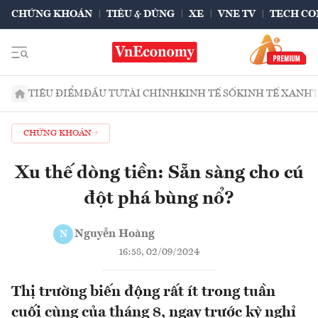
CHỨNG KHOÁN
TIÊU & DÙNG
XE
VNE TV
TECH CO
TIÊU ĐIỂM
ĐẦU TƯ
TÀI CHÍNH
KINH TẾ SỐ
KINH TẾ XANH
CHỨNG KHOÁN
Xu thế dòng tiền: Sẵn sàng cho cú
đột phá bùng nổ?
Nguyễn Hoàng
N
16:58, 02/09/2024
Thị trường biến động rất ít trong tuần
cuối cùng của tháng 8, ngay trước kỳ nghỉ