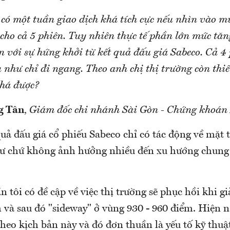
 có một tuần giao dịch khá tích cực nếu nhìn vào m
cho cả 5 phiên. Tuy nhiên thực tế phần lớn mức tăn
 với sự hứng khởi từ kết quả đấu giá Sabeco. Cả 4
 như chỉ đi ngang. Theo anh chị thị trường còn thiế
há được?
g Tân
,
Giám đốc chi nhánh Sài Gòn - Chứng khoá
quả đấu giá cổ phiếu Sabeco chỉ có tác động về mặt 
 tư chứ không ảnh hưởng nhiều đến xu hướng chung 
n tôi có đề cập về việc thị trường sẽ phục hồi khi 
 và sau đó "sideway" ở vùng 930 - 960 điểm. Hiện n
heo kịch bản này và đó đơn thuần là yếu tố kỹ thuậ