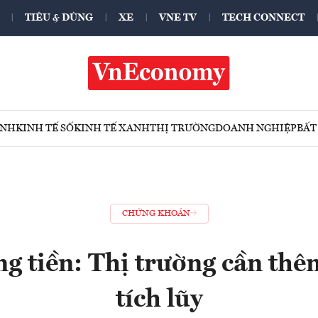
TIÊU & DÙNG
XE
VNE TV
TECH CONNECT
ÍNH
KINH TẾ SỐ
KINH TẾ XANH
THỊ TRƯỜNG
DOANH NGHIỆP
BẤT
CHỨNG KHOÁN
g tiền: Thị trường cần thê
tích lũy