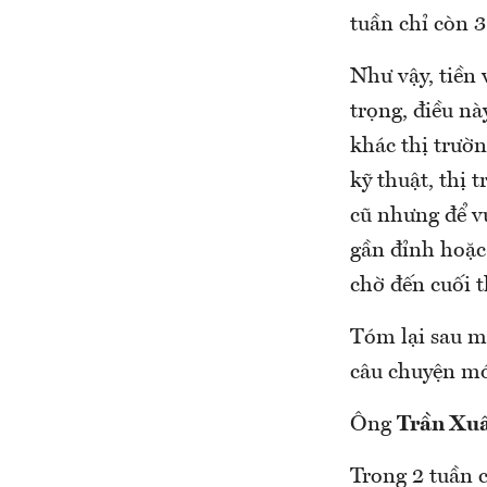
tuần chỉ còn 3
Như vậy, tiền
trọng, điều nà
khác thị trườ
kỹ thuật, thị
cũ nhưng để vư
gần đỉnh hoặc 
chờ đến cuối 
Tóm lại sau m
câu chuyện mớ
Ông
Trần Xu
Trong 2 tuần c