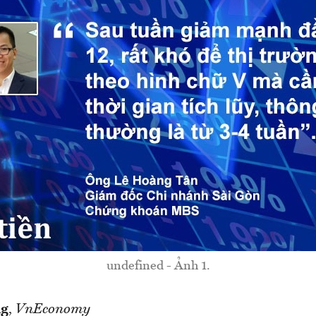
undefined - Ảnh 1.
ng
,
VnEconomy