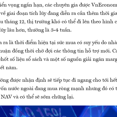
riển vọng ngắn hạn, các chuyên gia được VnEcono
về giai đoạn tích lũy đang diễn ra cần thêm thời gi
 tháng 12, thị trường khó có thể đi lên theo hình
 lũy lâu hơn, thường là 3-4 tuần.
 ra là thời điểm hiện tại sức mua có suy yếu do nhà
huận đồng thời chờ đợi các thông tin hỗ trợ mới. C
hốt số liệu sổ sách và một số nguồn giải ngân marg
hết năm.
ường được nhận định sẽ tiếp tục đi ngang cho tới hế
ốn nước ngoài đang mua ròng mạnh nhưng đó có th
 NAV và có thể sẽ sớm chững lại.