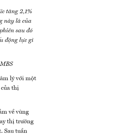
ức tăng 2,1%
g này là của
 phiên sau đó
u động lực gì
n MBS
tâm lý với một
của thị
giảm về vùng
ay thị trường
t. Sau tuần