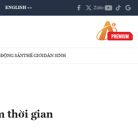
ENGLISH ++
 ĐỘNG SẢN
THẾ GIỚI
DÂN SINH
m thời gian