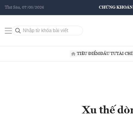
Thứ Sáu, 07/08/2026
CHỨNG KHOÁN
TIÊU ĐIỂM
ĐẦU TƯ
TÀI CH
Xu thế dòn