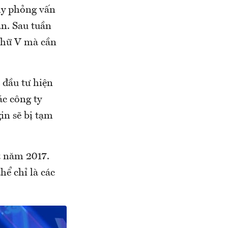
my phỏng vấn
an. Sau tuần
 chữ V mà cần
 đầu tư hiện
ác công ty
in sẽ bị tạm
t năm 2017.
ể chỉ là các