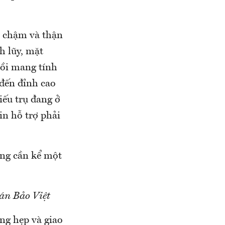
h chậm và thận
h lũy, mặt
hồi mang tính
 đến đỉnh cao
iếu trụ đang ở
in hỗ trợ phải
ờng cần kể một
án Bảo Việt
ng hẹp và giao