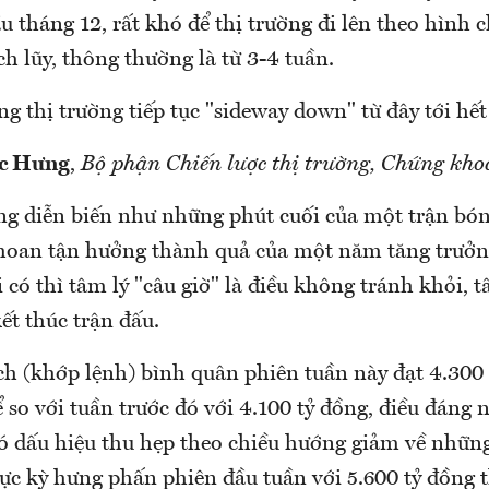
 tháng 12, rất khó để thị trường đi lên theo hình 
ích lũy, thông thường là từ 3-4 tuần.
ng thị trường tiếp tục "sideway down" từ đây tới hế
c Hưng
,
Bộ phận Chiến lược thị trường, Chứng kh
ng diễn biến như những phút cuối của một trận bón
hoan tận hưởng thành quả của một năm tăng trưở
có thì tâm lý "câu giờ" là điều không tránh khỏi, t
kết thúc trận đấu.
ịch (khớp lệnh) bình quân phiên tuần này đạt 4.300 
so với tuần trước đó với 4.100 tỷ đồng, điều đáng n
có dấu hiệu thu hẹp theo chiều hướng giảm về nhữn
ực kỳ hưng phấn phiên đầu tuần với 5.600 tỷ đồng t