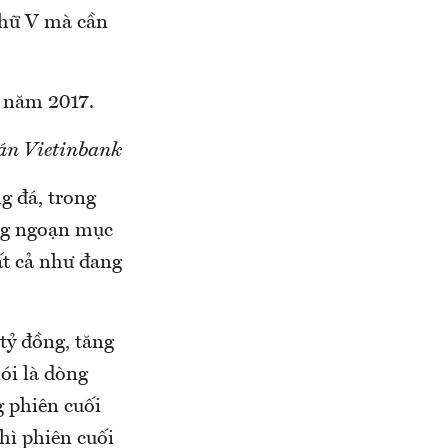
chữ V mà cần
t năm 2017.
oán Vietinbank
g đá, trong
ng ngoạn mục
ất cả như đang
tỷ đồng, tăng
ói là dòng
g phiên cuối
hì phiên cuối