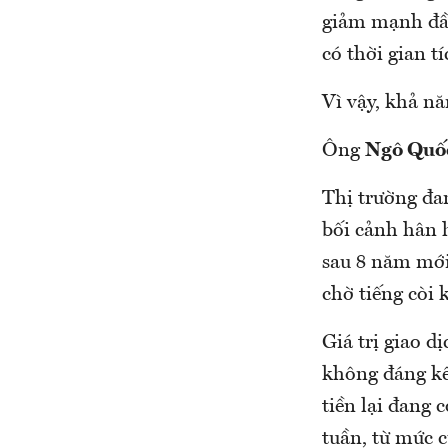
giảm mạnh đầu
có thời gian t
Vì vậy, khả nă
Ông
Ngô Quố
Thị trường đa
bối cảnh hân 
sau 8 năm mới 
chờ tiếng còi 
Giá trị giao d
không đáng kể 
tiền lại đang 
tuần, từ mức c