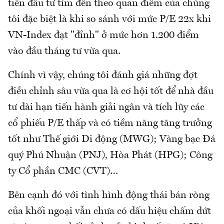
tiền đầu tư tìm đến theo quan điểm của chúng
tôi đặc biệt là khi so sánh với mức P/E 22x khi
VN-Index đạt "đỉnh" ở mức hơn 1.200 điểm
vào đầu tháng tư vừa qua.
Chính vì vậy, chúng tôi đánh giá những đợt
điều chỉnh sâu vừa qua là cơ hội tốt để nhà đầu
tư dài hạn tiến hành giải ngân và tích lũy các
cổ phiếu P/E thấp và có tiềm năng tăng trưởng
tốt như Thế giới Di động (MWG); Vàng bạc Đá
quý Phú Nhuận (PNJ), Hòa Phát (HPG); Công
ty Cổ phần CMC (CVT)…
Bên cạnh đó với tình hình động thái bán ròng
của khối ngoại vẫn chưa có dấu hiệu chấm dứt