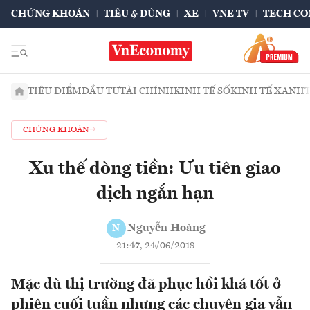
CHỨNG KHOÁN
TIÊU & DÙNG
XE
VNE TV
TECH CO
TIÊU ĐIỂM
ĐẦU TƯ
TÀI CHÍNH
KINH TẾ SỐ
KINH TẾ XANH
CHỨNG KHOÁN
Xu thế dòng tiền: Ưu tiên giao
dịch ngắn hạn
Nguyễn Hoàng
N
21:47, 24/06/2018
Mặc dù thị trường đã phục hồi khá tốt ở
phiên cuối tuần nhưng các chuyên gia vẫn