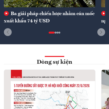
Ba giải pháp chiến lược nhằm cán mốc
xuất khẩu 74 tỷ USD
ngu
Dòng sự kiện