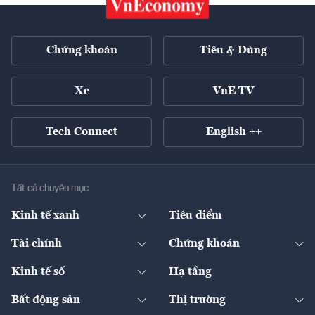
Chứng khoán
Tiêu & Dùng
Xe
VnE TV
Tech Connect
English ++
Tất cả chuyên mục
Kinh tế xanh
Tiêu điểm
Chuyển động xanh
Tài chính
Chứng khoán
Pháp lý
Ngân hàng
Doanh nghiệp niêm yết
Kinh tế số
Hạ tầng
Thương hiệu xanh
Thị trường vốn
Thị trường
Sản phẩm - Thị trường
Bất động sản
Thị trường
Diễn đàn
Thuế
Đầu tư