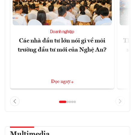
Doanh nghiệp
Các nhà đầu tư lớn nói gì về môi
TP.
trường đầu tư mới của Nghệ An?
soá
Đọc ngay
Multimedia