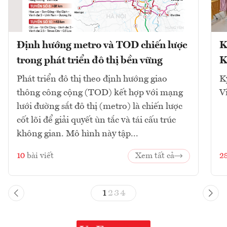
Định hướng metro và TOD chiến lược
K
trong phát triển đô thị bền vững
K
Phát triển đô thị theo định hướng giao
K
thông công cộng (TOD) kết hợp với mạng
V
lưới đường sắt đô thị (metro) là chiến lược
cốt lõi để giải quyết ùn tắc và tái cấu trúc
không gian. Mô hình này tập...
10
bài viết
Xem tất cả
2
1
2
3
4