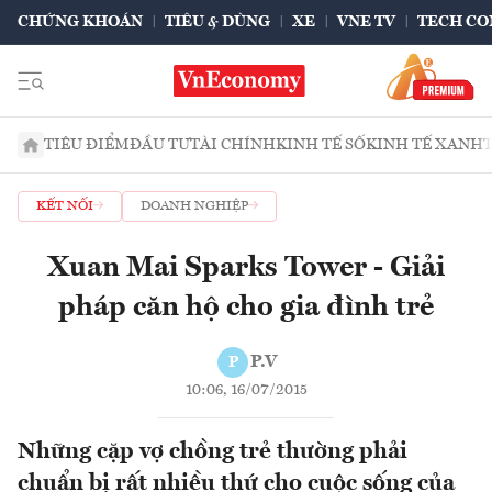
CHỨNG KHOÁN
TIÊU & DÙNG
XE
VNE TV
TECH CO
TIÊU ĐIỂM
ĐẦU TƯ
TÀI CHÍNH
KINH TẾ SỐ
KINH TẾ XANH
KẾT NỐI
DOANH NGHIỆP
Xuan Mai Sparks Tower - Giải
pháp căn hộ cho gia đình trẻ
P.V
P
10:06, 16/07/2015
Những cặp vợ chồng trẻ thường phải
chuẩn bị rất nhiều thứ cho cuộc sống của