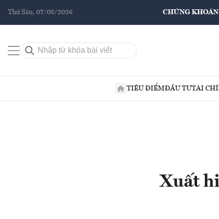
Thứ Sáu, 07/08/2026
CHỨNG KHOÁN
TIÊU ĐIỂM
ĐẦU TƯ
TÀI CH
Xuất h