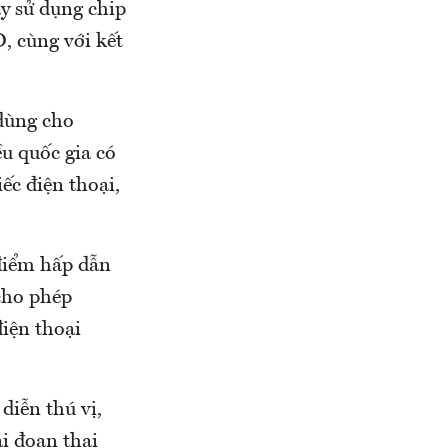
y sử dụng chip
 cùng với kết
 dùng cho
u quốc gia có
c điện thoại,
điểm hấp dẫn
cho phép
iện thoại
diễn thú vị,
ai đoạn thai