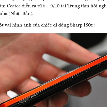
ãm Ceatec diễn ra từ 5 – 9/10 tại Trung tâm hội ng
hiba (Nhật Bản).
ột vài hình ảnh của chiếc di động Sharp IS03: