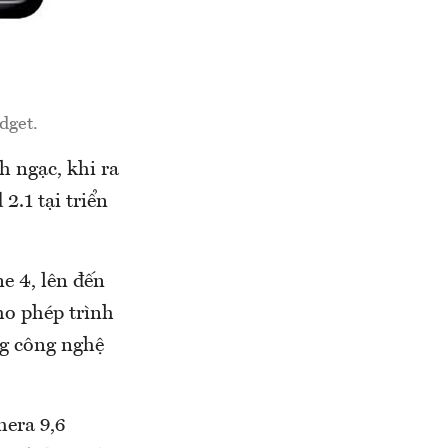
dget.
h ngạc, khi ra
2.1 tại triển
e 4, lên đến
ho phép trình
ng công nghệ
mera 9,6