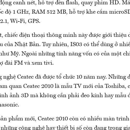
 động canh nét, hỗ trợ đèn flash, quay phim HD. Má
c độ 1 GHz, RAM 512 MB, hỗ trợ khe cắm microSD,
2.1, Wi-Fi, GPS.
, chiếc điện thoại thông minh này được giới thiệu
của Nhật Bản. Tuy nhiên, IS03 có thể dùng ở nhiề
 Mỹ. Ngoài những tính năng vốn có của một chiế
ợ đài FM và xem tivi.
g nghệ Ceatec đã được tổ chức 10 năm nay. Những 
am quan Ceatec 2010 là mẫu TV mới của Toshiba, 
ình ảnh 3D mà không cần phải đeo kính hay mẫu đ
asonic.
sản phẩm mới, Ceatec 2010 còn có nhiều màn trình 
 những công nghệ hay thiết bị số còn đang trong gi