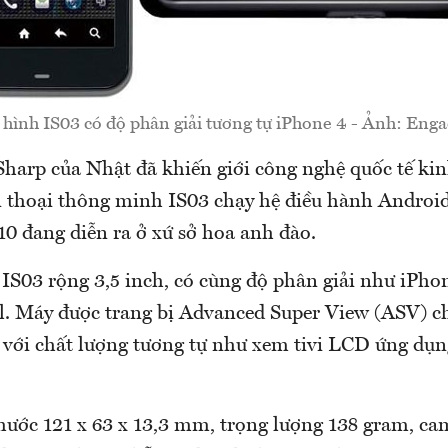
hình IS03 có độ phân giải tương tự iPhone 4 - Ảnh: Enga
harp của Nhật đã khiến giới công nghệ quốc tế kin
 thoại thông minh IS03 chạy hệ điều hành Android 
10 đang diễn ra ở xứ sở hoa anh đào.
IS03 rộng 3,5 inch, có cùng độ phân giải như iPhon
el. Máy được trang bị Advanced Super View (ASV) c
 với chất lượng tương tự như xem tivi LCD ứng dụ
thước 121 x 63 x 13,3 mm, trọng lượng 138 gram, ca