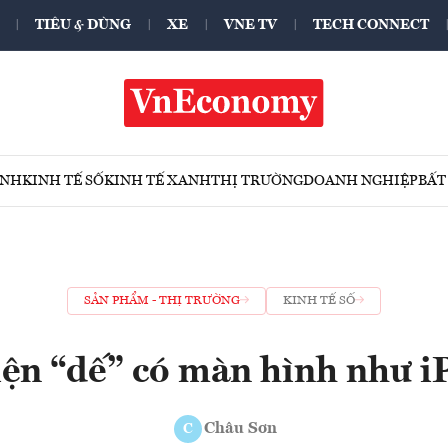
TIÊU & DÙNG
XE
VNE TV
TECH CONNECT
ÍNH
KINH TẾ SỐ
KINH TẾ XANH
THỊ TRƯỜNG
DOANH NGHIỆP
BẤT
SẢN PHẨM - THỊ TRƯỜNG
KINH TẾ SỐ
iện “dế” có màn hình như i
Châu Sơn
C