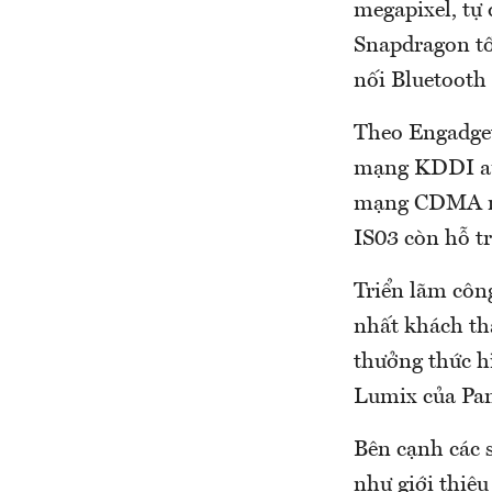
megapixel, tự
Snapdragon tố
nối Bluetooth 
Theo Engadget
mạng KDDI au 
mạng CDMA như
IS03 còn hỗ tr
Triển lãm côn
nhất khách th
thưởng thức h
Lumix của Pan
Bên cạnh các 
như giới thiệu