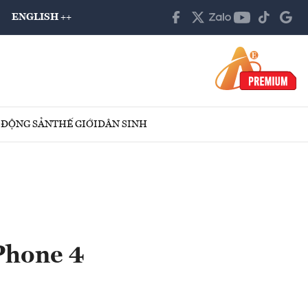
ENGLISH ++
 ĐỘNG SẢN
THẾ GIỚI
DÂN SINH
Phone 4