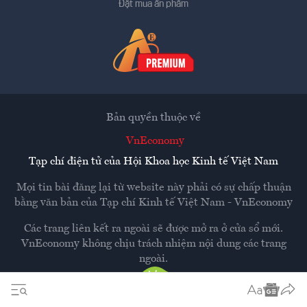
Đặt mua ấn phẩm
Bản quyền thuộc về
VnEconomy
Tạp chí điện tử của Hội Khoa học Kinh tế Việt Nam
Mọi tin bài đăng lại từ website này phải có sự chấp thuận
bằng văn bản của
Tạp chí Kinh tế Việt Nam - VnEconomy
Các trang liên kết ra ngoài sẽ được mở ra ở cửa sổ mới.
VnEconomy không chịu trách nhiệm nội dung các trang
ngoài.