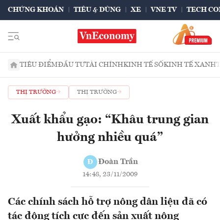
CHỨNG KHOÁN
TIÊU & DÙNG
XE
VNE TV
TECH CO
TIÊU ĐIỂM
ĐẦU TƯ
TÀI CHÍNH
KINH TẾ SỐ
KINH TẾ XANH
THỊ TRƯỜNG
THỊ TRƯỜNG
Xuất khẩu gạo: “Khâu trung gian
hưởng nhiều quá”
Đoàn Trần
Đ
14:48, 23/11/2009
Các chính sách hỗ trợ nông dân liệu đã có
tác động tích cực đến sản xuất nông