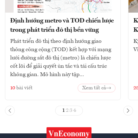
Định hướng metro và TOD chiến lược
K
trong phát triển đô thị bền vững
K
Phát triển đô thị theo định hướng giao
K
thông công cộng (TOD) kết hợp với mạng
V
lưới đường sắt đô thị (metro) là chiến lược
cốt lõi để giải quyết ùn tắc và tái cấu trúc
không gian. Mô hình này tập...
10
bài viết
Xem tất cả
2
1
2
3
4