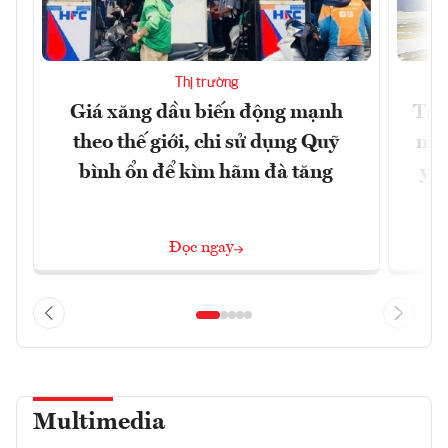
Thị trường
Giá xăng dầu biến động mạnh
Tăn
theo thế giới, chi sử dụng Quỹ
min
bình ổn để kìm hãm đà tăng
yêu
Đọc ngay
Multimedia