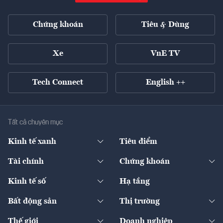
Chứng khoán
Tiêu & Dùng
Xe
VnE TV
Tech Connect
English ++
Tất cả chuyên mục
Kinh tế xanh
Tiêu điểm
Chuyển động xanh
Tài chính
Chứng khoán
Pháp lý
Ngân hàng
Doanh nghiệp niêm yết
Kinh tế số
Hạ tầng
Thương hiệu xanh
Thị trường vốn
Thị trường
Sản phẩm - Thị trường
Bất động sản
Thị trường
Diễn đàn
Thuế
Đầu tư
Tài sản số
Chính sách
Xuất nhập khẩu
Thế giới
Doanh nghiệp