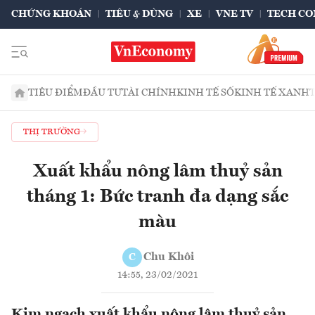
CHỨNG KHOÁN
TIÊU & DÙNG
XE
VNE TV
TECH CO
TIÊU ĐIỂM
ĐẦU TƯ
TÀI CHÍNH
KINH TẾ SỐ
KINH TẾ XANH
THỊ TRƯỜNG
Xuất khẩu nông lâm thuỷ sản
tháng 1: Bức tranh đa dạng sắc
màu
Chu Khôi
C
14:55, 23/02/2021
Kim ngạch xuất khẩu nông lâm thuỷ sản