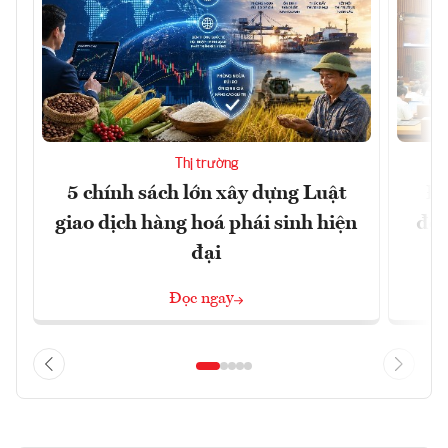
Thị trường
5 chính sách lớn xây dựng Luật
Đổ
giao dịch hàng hoá phái sinh hiện
đột
đại
Đọc ngay