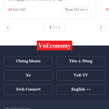
10
bài viết
Xem tất cả
2
1
2
3
4
Chứng khoán
Tiêu & Dùng
Xe
VnE TV
Tech Connect
English ++
Tất cả chuyên mục