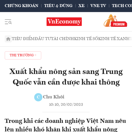
CHỨNG KHOÁN
TIÊU & DÙNG
XE
VNE TV
TECH CO
TIÊU ĐIỂM
ĐẦU TƯ
TÀI CHÍNH
KINH TẾ SỐ
KINH TẾ XANH
THỊ TRƯỜNG
Xuất khẩu nông sản sang Trung
Quốc vẫn cần được khai thông
Chu Khôi
C
10:10, 20/02/2023
Trong khi các doanh nghiệp Việt Nam nêu
lên nhiều khó khăn khi xuất khẩu nông