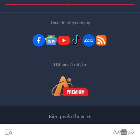
Theo dõi VnEconomy
Đặt mua ấn phẩm
Bản quyền thuộc về
VnEconomy
Tạp chí điện tử của Hội Khoa học Kinh tế Việt Nam