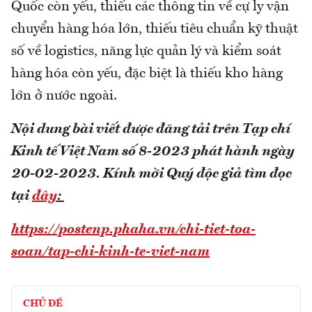
Quốc còn yếu, thiếu các thông tin về cự ly vận
chuyển hàng hóa lớn, thiếu tiêu chuẩn kỹ thuật
số về logistics, năng lực quản lý và kiểm soát
hàng hóa còn yếu, đặc biệt là thiếu kho hàng
lớn ở nước ngoài.
Nội dung bài viết được đăng tải trên Tạp chí
Kinh tế Việt Nam số 8-2023 phát hành ngày
20-02-2023.
Kính mời Quý độc giả tìm đọc
tại
đây
:
https://postenp.phaha.vn/chi-tiet-toa-
soan/tap-chi-kinh-te-viet-nam
CHỦ ĐỀ