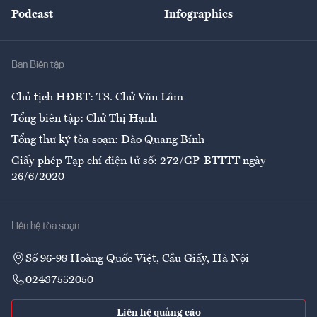
An sinh
Podcast
Infographics
Giải trí
Y tế
Nhà
Ban Biên tập
Ẩm thực
Chủ tịch HĐBT: TS. Chử Văn Lâm
Tổng biên tập: Chử Thị Hạnh
Tổng thư ký tòa soạn: Đào Quang Bính
Giấy phép Tạp chí điện tử số: 272/GP-BTTTT ngày
26/6/2020
Liên hệ tòa soạn
Số 96-98 Hoàng Quốc Việt, Cầu Giấy, Hà Nội
02437552050
Liên hệ quảng cáo