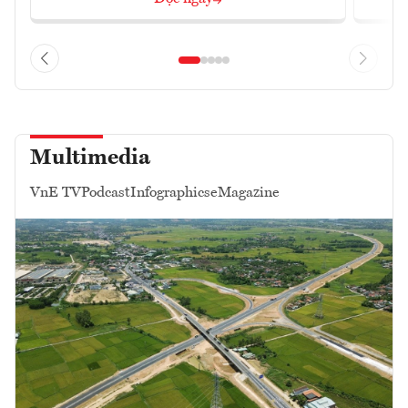
Multimedia
VnE TV
Podcast
Infographics
eMagazine