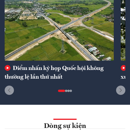
Điểm nhấn kỳ họp Quốc hội không
thường lệ lần thứ nhất
xuấ
Dòng sự kiện