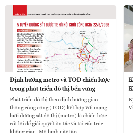
Định hướng metro và TOD chiến lược
K
trong phát triển đô thị bền vững
K
Phát triển đô thị theo định hướng giao
K
thông công cộng (TOD) kết hợp với mạng
V
lưới đường sắt đô thị (metro) là chiến lược
cốt lõi để giải quyết ùn tắc và tái cấu trúc
không gian. Mô hình này tập...