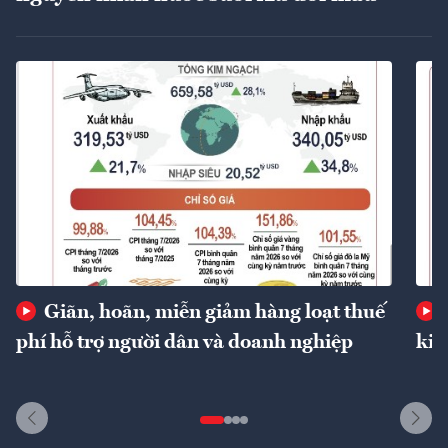
Giãn, hoãn, miễn giảm hàng loạt thuế
phí hỗ trợ người dân và doanh nghiệp
kin