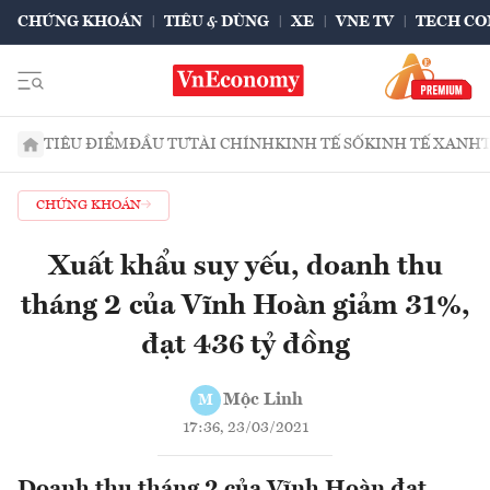
CHỨNG KHOÁN
TIÊU & DÙNG
XE
VNE TV
TECH CO
TIÊU ĐIỂM
ĐẦU TƯ
TÀI CHÍNH
KINH TẾ SỐ
KINH TẾ XANH
CHỨNG KHOÁN
Xuất khẩu suy yếu, doanh thu
tháng 2 của Vĩnh Hoàn giảm 31%,
đạt 436 tỷ đồng
Mộc Linh
M
17:36, 23/03/2021
Doanh thu tháng 2 của Vĩnh Hoàn đạt