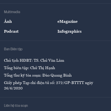
Khung pháp lý
Doanh nghiệp
Địa phương
Thị trường
Bảo hiểm
Multimedia
Sự kiện
Nhân lực
Ảnh
eMagazine
Đẹp +
An sinh
Podcast
Infographics
Giải trí
Y tế
Nhà
Ban Biên tập
Ẩm thực
Chủ tịch HĐBT: TS. Chử Văn Lâm
Tổng biên tập: Chử Thị Hạnh
Tổng thư ký tòa soạn: Đào Quang Bính
Giấy phép Tạp chí điện tử số: 272/GP-BTTTT ngày
26/6/2020
Liên hệ tòa soạn