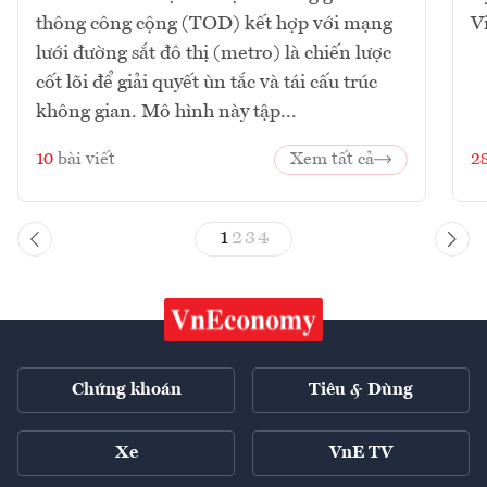
thông công cộng (TOD) kết hợp với mạng
V
lưới đường sắt đô thị (metro) là chiến lược
cốt lõi để giải quyết ùn tắc và tái cấu trúc
không gian. Mô hình này tập...
10
bài viết
Xem tất cả
2
1
2
3
4
Chứng khoán
Tiêu & Dùng
Xe
VnE TV