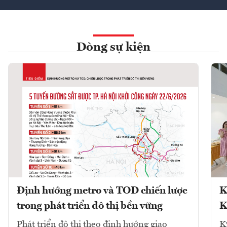
Dòng sự kiện
Định hướng metro và TOD chiến lược
K
trong phát triển đô thị bền vững
K
Phát triển đô thị theo định hướng giao
K