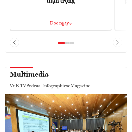
thận trọng
ph
Đọc ngay
Multimedia
VnE TV
Podcast
Infographics
eMagazine