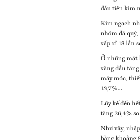
đầu tiên kim 
Kim ngạch nhậ
nhóm đá quý, 
xấp xỉ 18 lần s
Ở những mặt h
xăng dầu tăng
máy móc, thiết
13,7%...
Lũy kế đến hế
tăng 26,4% so
Như vậy, nhập 
bằng khoảng 9