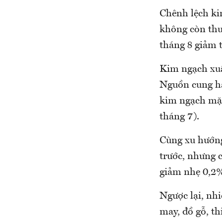
Chênh lệch ki
không còn thu
tháng 8 giảm t
Kim ngạch xuấ
Nguồn cung hạ
kim ngạch mặt
tháng 7).
Cùng xu hướng
trước, nhưng c
giảm nhẹ 0,2
Ngược lại, nhi
may, đồ gỗ, th