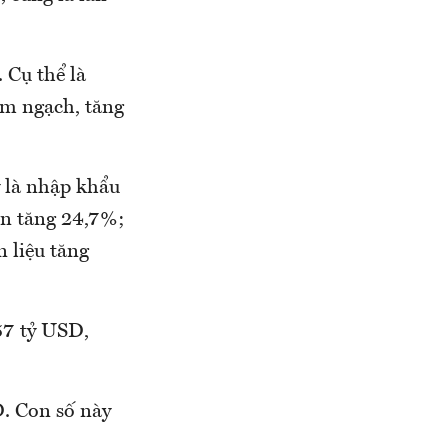
 Cụ thể là
im ngạch, tăng
 là nhập khẩu
ện tăng 24,7%;
 liệu tăng
57 tỷ USD,
D. Con số này