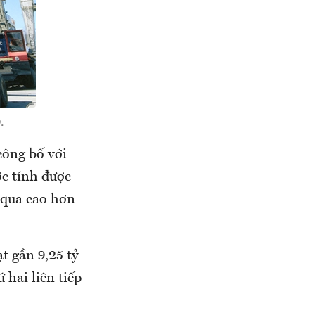
.
công bố với
ớc tính được
 qua cao hơn
t gần 9,25 tỷ
 hai liên tiếp