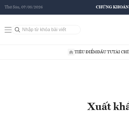
Thứ Sáu, 07/08/2026
CHỨNG KHOÁN
TIÊU ĐIỂM
ĐẦU TƯ
TÀI CH
Xuất kh