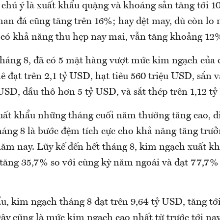
 chú ý là xuất khẩu quặng và khoáng sản tăng tới 1
han đá cũng tăng trên 16%; hay dệt may, dù còn lo n
 có khả năng thu hẹp nay mai, vẫn tăng khoảng 12%
tháng 8, đã có 5 mặt hàng vượt mức kim ngạch của 
 đạt trên 2,1 tỷ USD, hạt tiêu 560 triệu USD, sắn
USD, dầu thô hơn 5 tỷ USD, và sắt thép trên 1,12 t
xuất khẩu những tháng cuối năm thường tăng cao, d
háng 8 là bước đệm tích cực cho khả năng tăng trư
năm nay. Lũy kế đến hết tháng 8, kim ngạch xuất kh
 tăng 35,7% so với cùng kỳ năm ngoái và đạt 77,7%
, kim ngạch tháng 8 đạt trên 9,64 tỷ USD, tăng tới
ây cũng là mức kim ngạch cao nhất từ trước tới nay