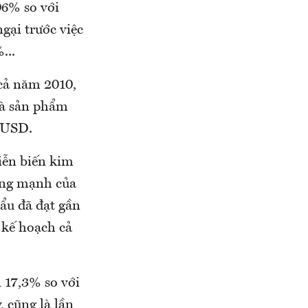
06% so với
gại trước việc
...
cả năm 2010,
 và sản phẩm
ỷ USD.
iễn biến kim
ởng mạnh của
ẩu đã đạt gần
 kế hoạch cả
 17,3% so với
, cũng là lần