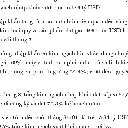
ngạch nhập khẩu vượt qua mốc 9 tỷ USD.
p khẩu tăng rất mạnh ở nhóm liên quan đến vàng.
kim loại quý và sản phẩm đạt gần 495 triệu USD k
o với tháng 7.
àng nhập khẩu có kim ngạch lớn khác, đáng chú ý
 gần 69%; máy vi tính, sản phẩm điện tử và linh ki
 bị, dụng cụ, phụ tùng tăng 24,4%; chất dẻo nguyên
t tháng 8, tổng kim ngạch nhập khẩu đạt xấp xỉ 67,
 với cùng kỳ và đạt 72,3% kế hoạch năm.
siêu tính đến cuối tháng 8/2011 là trên 5,84 tỷ US
,5% tổng kim ngạch xuất khẩu cùng thời kỳ.