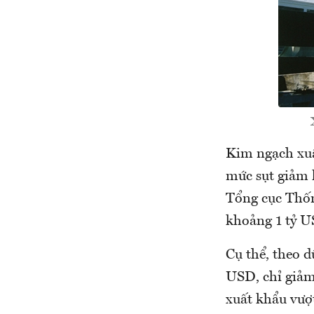
Kim ngạch xuấ
mức sụt giảm 
Tổng cục Thốn
khoảng 1 tỷ U
Cụ thể, theo d
USD, chỉ giảm 
xuất khẩu vượ