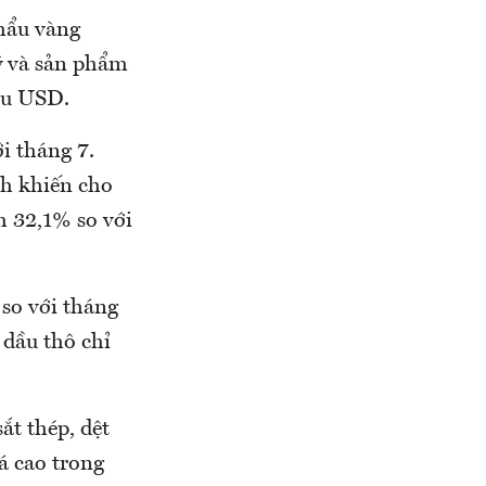
hẩu vàng
ý và sản phẩm
iệu USD.
i tháng 7.
nh khiến cho
 32,1% so với
so với tháng
 dầu thô chỉ
ắt thép, dệt
há cao trong