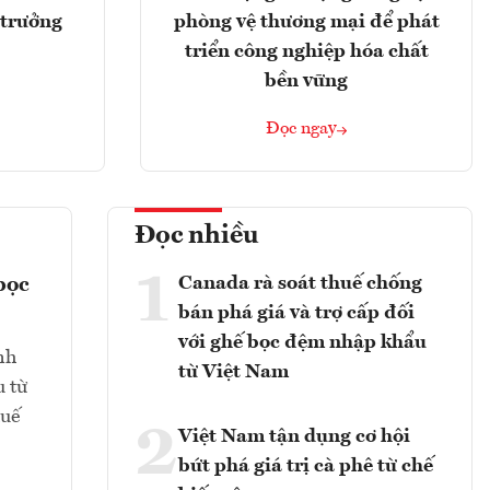
 trưởng
phòng vệ thương mại để phát
triển công nghiệp hóa chất
bền vững
Đọc ngay
Đọc nhiều
1
Canada rà soát thuế chống
bọc
bán phá giá và trợ cấp đối
với ghế bọc đệm nhập khẩu
nh
từ Việt Nam
u từ
huế
2
Việt Nam tận dụng cơ hội
bứt phá giá trị cà phê từ chế