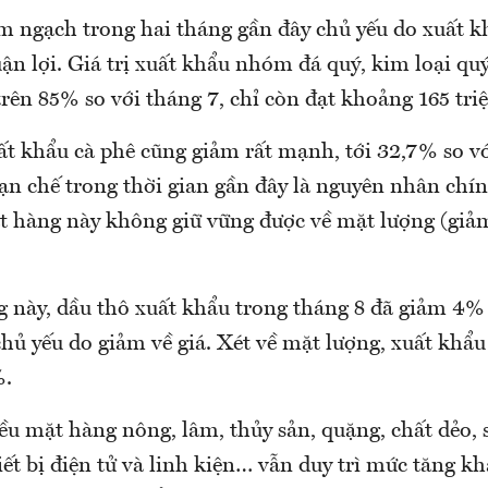
m ngạch trong hai tháng gần đây chủ yếu do xuất k
ận lợi. Giá trị xuất khẩu nhóm đá quý, kim loại qu
rên 85% so với tháng 7, chỉ còn đạt khoảng 165 tr
t khẩu cà phê cũng giảm rất mạnh, tới 32,7% so vớ
n chế trong thời gian gần đây là nguyên nhân chí
 hàng này không giữ vững được về mặt lượng (giảm
 này, dầu thô xuất khẩu trong tháng 8 đã giảm 4% 
hủ yếu do giảm về giá. Xét về mặt lượng, xuất khẩu
%.
ều mặt hàng nông, lâm, thủy sản, quặng, chất dẻo, s
iết bị điện tử và linh kiện… vẫn duy trì mức tăng k