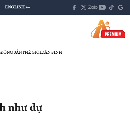
ENGLISH ++
 ĐỘNG SẢN
THẾ GIỚI
DÂN SINH
h như dự