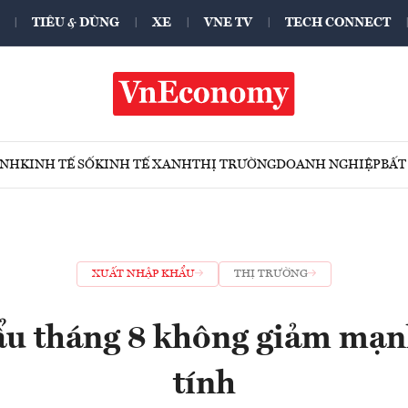
TIÊU & DÙNG
XE
VNE TV
TECH CONNECT
ÍNH
KINH TẾ SỐ
KINH TẾ XANH
THỊ TRƯỜNG
DOANH NGHIỆP
BẤT
XUẤT NHẬP KHẨU
THỊ TRƯỜNG
ẩu tháng 8 không giảm mạn
tính