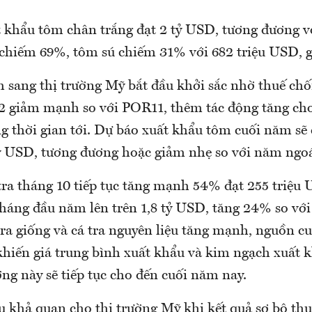
t khẩu tôm chân trắng đạt 2 tỷ USD, tương đương v
chiếm 69%, tôm sú chiếm 31% với 682 triệu USD,
 sang thị trường Mỹ bắt đầu khởi sắc nhờ thuế ch
 giảm mạnh so với POR11, thêm tác động tăng cho 
g thời gian tới. Dự báo xuất khẩu tôm cuối năm sẽ 
ỷ USD, tương đương hoặc giảm nhẹ so với năm ngoá
tra tháng 10 tiếp tục tăng mạnh 54% đạt 255 triệu
tháng đầu năm lên trên 1,8 tỷ USD, tăng 24% so vớ
tra giống và cá tra nguyên liệu tăng mạnh, nguồn cu
khiến giá trung bình xuất khẩu và kim ngạch xuất k
ng này sẽ tiếp tục cho đến cuối năm nay.
u khả quan cho thị trường Mỹ khi kết quả sơ bộ th