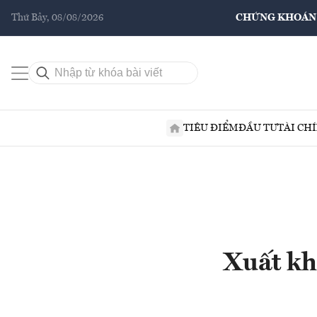
Thứ Bảy, 08/08/2026
CHỨNG KHOÁN
TIÊU ĐIỂM
ĐẦU TƯ
TÀI CH
Xuất kh