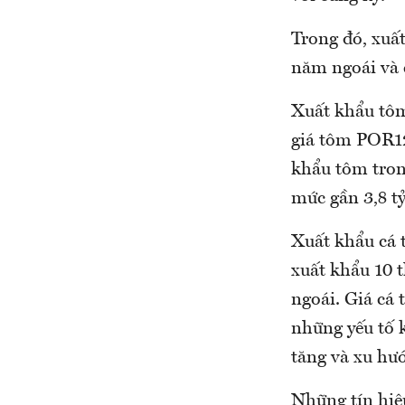
Trong đó, xuấ
năm ngoái và 
Xuất khẩu tôm
giá tôm POR12
khẩu tôm tron
mức gần 3,8 t
Xuất khẩu cá 
xuất khẩu 10 
ngoái. Giá cá 
những yếu tố 
tăng và xu hướ
Những tín hiệ