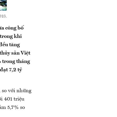
018.
ừa công bố
trong khi
 đều tăng
thủy sản Việt
% trong tháng
đạt 7,2 tỷ
i so với những
i 401 triệu
iảm 5,7% so