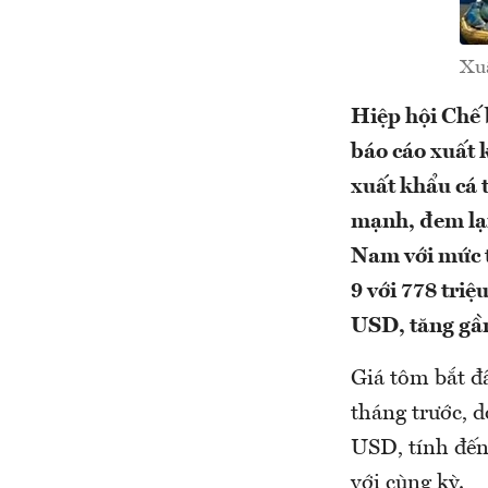
Xuấ
Hiệp hội Chế
báo cáo xuất 
xuất khẩu cá 
mạnh, đem lại
Nam với mức t
9 với 778 tri
USD, tăng gần
Giá tôm bắt đ
tháng trước, d
USD, tính đến
với cùng kỳ.