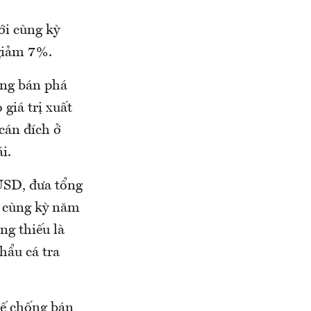
ới cùng kỳ
 giảm 7%.
ống bán phá
giá trị xuất
cán đích ở
i.
 USD, đưa tổng
i cùng kỳ năm
ng thiếu là
hẩu cá tra
uế chống bán