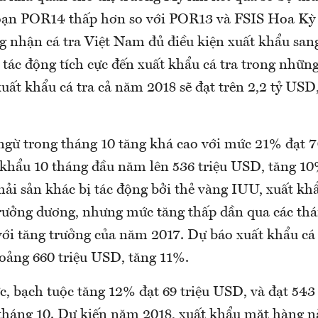
đoạn POR14 thấp hơn so với POR13 và FSIS Hoa Kỳ
g nhận cá tra Việt Nam đủ điều kiện xuất khẩu san
c tác động tích cực đến xuất khẩu cá tra trong nhữn
uất khẩu cá tra cả năm 2018 sẽ đạt trên 2,2 tỷ USD
ngừ trong tháng 10 tăng khá cao với mức 21% đạt 7
 khẩu 10 tháng đầu năm lên 536 triệu USD, tăng 1
hải sản khác bị tác động bởi thẻ vàng IUU, xuất kh
trưởng dương, nhưng mức tăng thấp dần qua các thá
với tăng trưởng của năm 2017. Dự báo xuất khẩu c
hoảng 660 triệu USD, tăng 11%.
, bạch tuộc tăng 12% đạt 69 triệu USD, và đạt 543
 tháng 10. Dự kiến năm 2018, xuất khẩu mặt hàng nà