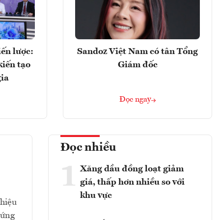
ến lược:
Sandoz Việt Nam có tân Tổng
kiến tạo
Giám đốc
gia
Đọc ngay
Đọc nhiều
1
Xăng dầu đồng loạt giảm
giá, thấp hơn nhiều so với
khu vực
 hiệu
 ứng