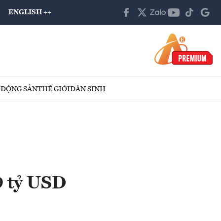
ENGLISH ++
 ĐỘNG SẢN
THẾ GIỚI
DÂN SINH
9 tỷ USD