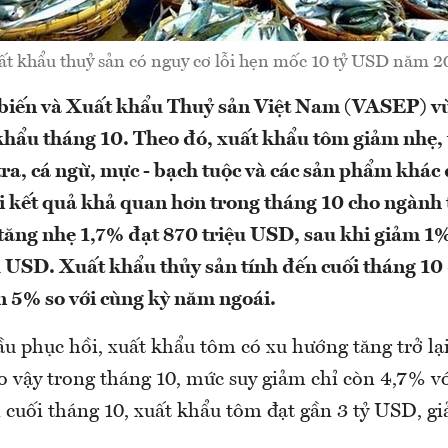
t khẩu thuỷ sản có nguy cơ lỗi hẹn mốc 10 tỷ USD năm 2
 biến và Xuất khẩu Thuỷ sản Việt Nam (VASEP) v
khẩu tháng 10. Theo đó, xuất khẩu tôm giảm nhẹ, 
tra, cá ngừ, mực - bạch tuộc và các sản phẩm khác
 kết quả khả quan hơn trong tháng 10 cho ngành 
ăng nhẹ 1,7% đạt 870 triệu USD, sau khi giảm 1
ệu USD. Xuất khẩu thủy sản tính đến cuối tháng 10 
 5% so với cùng kỳ năm ngoái.
ầu phục hồi, xuất khẩu tôm có xu hướng tăng trở lạ
o vậy trong tháng 10, mức suy giảm chỉ còn 4,7% vớ
 cuối tháng 10, xuất khẩu tôm đạt gần 3 tỷ USD, g