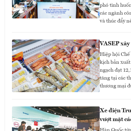
phó tình huốn
các ngành cô
và thúc đẩy n
VASEP xây 
Hiệp hội Chế
kịch bản xuất
ngạch đạt 12,
tăng tại các 
thương mại đ
Xe điện Tru
vượt mặt cá
Hàn Quốc từng