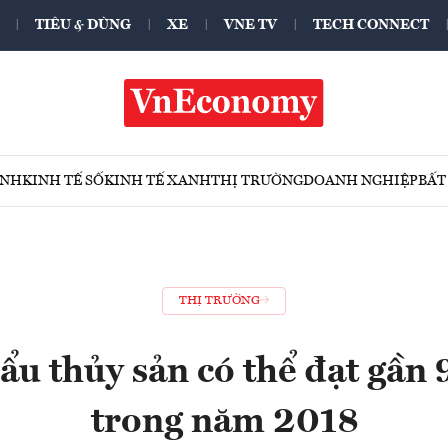
TIÊU & DÙNG
XE
VNE TV
TECH CONNECT
ÍNH
KINH TẾ SỐ
KINH TẾ XANH
THỊ TRƯỜNG
DOANH NGHIỆP
BẤT
THỊ TRƯỜNG
ẩu thủy sản có thể đạt gần 
trong năm 2018