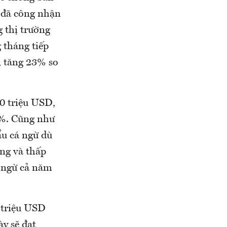
 đã công nhận
g thị trường
g tháng tiếp
, tăng 23% so
0 triệu USD,
0%. Cũng như
ẩu cá ngừ dù
ng và thấp
á ngừ cả năm
 triệu USD
y sẽ đạt