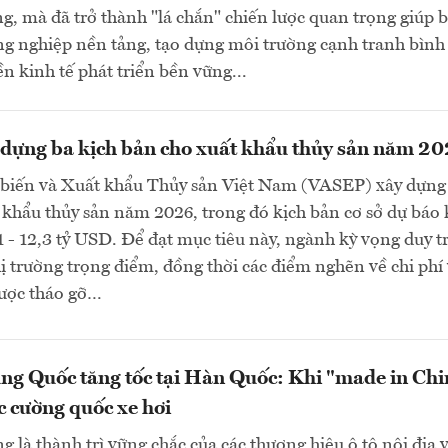
g, mà đã trở thành "lá chắn" chiến lược quan trọng giúp 
ng nghiệp nền tảng, tạo dựng môi trường cạnh tranh bình
ền kinh tế phát triển bền vững...
dựng ba kịch bản cho xuất khẩu thủy sản năm 2
 biến và Xuất khẩu Thủy sản Việt Nam (VASEP) xây dựng
 khẩu thủy sản năm 2026, trong đó kịch bản cơ sở dự báo
1 - 12,3 tỷ USD. Để đạt mục tiêu này, ngành kỳ vọng duy tr
thị trường trọng điểm, đồng thời các điểm nghẽn về chi phí
ược tháo gỡ…
ng Quốc tăng tốc tại Hàn Quốc: Khi "made in Chi
c cường quốc xe hơi
 là thành trì vững chắc của các thương hiệu ô tô nội địa 