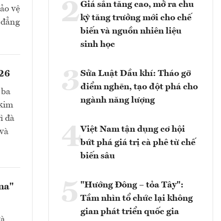
2
Giá sắn tăng cao, mở ra chu
bảo vệ
kỳ tăng trưởng mới cho chế
 đẳng
biến và nguồn nhiên liệu
sinh học
3
026
Sửa Luật Dầu khí: Tháo gỡ
điểm nghẽn, tạo đột phá cho
 ba
ngành năng lượng
 kim
ì đà
4
Việt Nam tận dụng cơ hội
 và
bứt phá giá trị cà phê từ chế
biến sâu
5
"Hướng Đông – tỏa Tây":
na"
Tầm nhìn tổ chức lại không
gian phát triển quốc gia
và