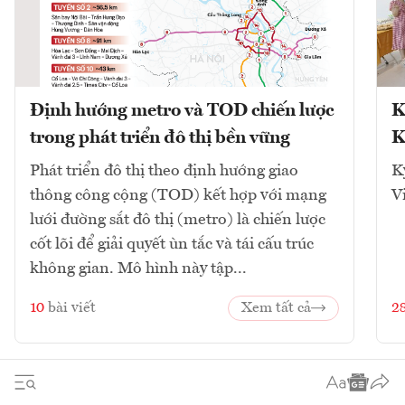
Định hướng metro và TOD chiến lược
K
trong phát triển đô thị bền vững
K
Phát triển đô thị theo định hướng giao
K
thông công cộng (TOD) kết hợp với mạng
V
lưới đường sắt đô thị (metro) là chiến lược
cốt lõi để giải quyết ùn tắc và tái cấu trúc
không gian. Mô hình này tập...
10
bài viết
Xem tất cả
2
1
2
3
4