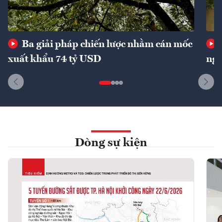
Ba giải pháp chiến lược nhằm cán mốc
xuất khẩu 74 tỷ USD
ngu
Dòng sự kiện