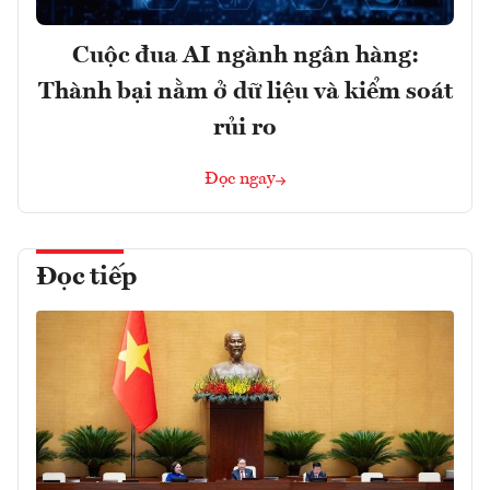
Cuộc đua AI ngành ngân hàng:
Thành bại nằm ở dữ liệu và kiểm soát
rủi ro
Đọc ngay
Đọc tiếp