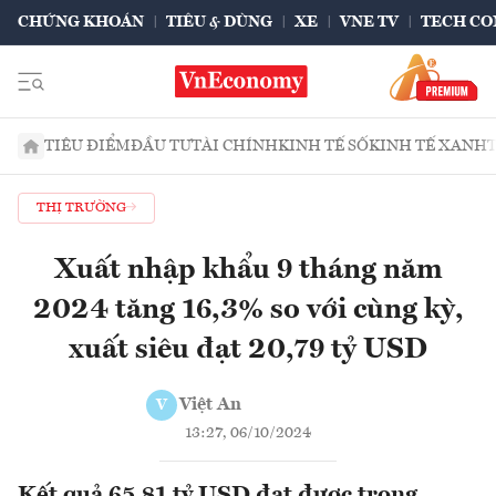
CHỨNG KHOÁN
TIÊU & DÙNG
XE
VNE TV
TECH CO
TIÊU ĐIỂM
ĐẦU TƯ
TÀI CHÍNH
KINH TẾ SỐ
KINH TẾ XANH
THỊ TRƯỜNG
Xuất nhập khẩu 9 tháng năm
2024 tăng 16,3% so với cùng kỳ,
xuất siêu đạt 20,79 tỷ USD
Việt An
V
13:27, 06/10/2024
Kết quả 65,81 tỷ USD đạt được trong