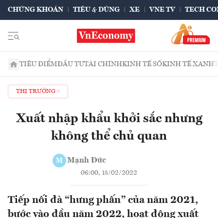
CHỨNG KHOÁN
TIÊU & DÙNG
XE
VNE TV
TECH CO
TIÊU ĐIỂM
ĐẦU TƯ
TÀI CHÍNH
KINH TẾ SỐ
KINH TẾ XANH
THỊ TRƯỜNG
Xuất nhập khẩu khởi sắc nhưng
không thể chủ quan
Mạnh Đức
M
06:00, 15/02/2022
Tiếp nối đà “hưng phấn” của năm 2021,
bước vào đầu năm 2022, hoạt động xuất