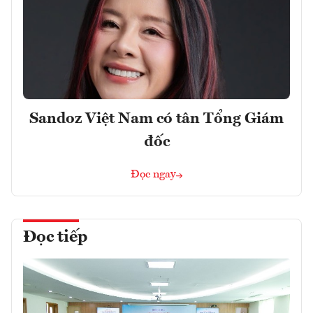
Sandoz Việt Nam có tân Tổng Giám
đốc
Đọc ngay
Đọc tiếp